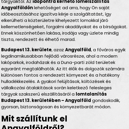
tárgyaiktól. Az
időpontra kérhető lomelszállítás
Angyalföldön
lehetőséget ad arra, hogy Ön saját
időbeosztásához igazítva kérje a szolgáltatást, így
elkerülheti a közterületre kihelyezett lomokkal járó
kellemetlenségeket, forgalmi akadályokat és a bírságokat.
Ennek köszönhetően lakása, irodája vagy üzlete mindig
tiszta, rendezett és élhető marad.
Budapest 13. kerülete
, azaz
Angyalföld
, a főváros egyik
legdinamikusabban fejlődő városrésze, ahol a modern
lakóparkok, irodaházak és a Duna-parti zöld területek
egyaránt megtalálhatók. Az itt élők és dolgozók számára
különösen fontos a rendezett környezet és a hatékony
hulladékkezelés. A gyakori felújítások, költözések és
vállalkozási átalakítások során keletkező felesleges
tárgyak szakszerű elszállításáról a
lomtalanítás
Budapest 13. kerületében – Angyalföld
gondoskodik,
gyorsan, biztonságosan és környezetbarát módon.
Mit szállítunk el
Angyalföldről?