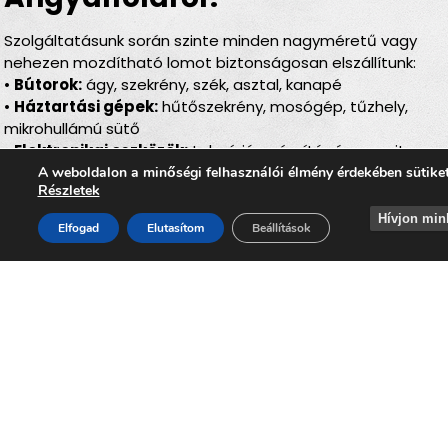
Szolgáltatásunk során szinte minden nagyméretű vagy
nehezen mozdítható lomot biztonságosan elszállítunk:
•
Bútorok:
ágy, szekrény, szék, asztal, kanapé
•
Háztartási gépek:
hűtőszekrény, mosógép, tűzhely,
mikrohullámú sütő
•
Elektronikai eszközök:
televízió, számítógép, monitor,
nyomtató
A weboldalon a minőségi felhasználói élmény érdekében sütike
Részletek
•
Irodai berendezések:
polcok, íróasztalok, szekrények,
forgószékek
Hívjon min
Elfogad
Elutasítom
Beállítások
•
Építési és bontási hulladék:
faanyagok, nyílászárók,
fém tárgyak, törmelék
•
Egyéb lomok:
minden, ami nem helyezhető el a
háztartási hulladékban
Hogyan zajlik a lomtalanítás
Budapest 13. kerületében
(Angyalföld)?