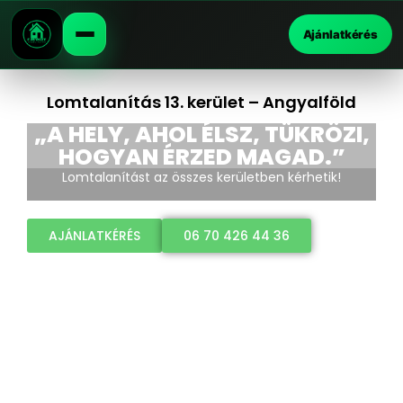
Ajánlatkérés
Lomtalanítás 13. kerület – Angyalföld
„A HELY, AHOL ÉLSZ, TÜKRÖZI,
HOGYAN ÉRZED MAGAD.”
Lomtalanítást az összes kerületben kérhetik!
AJÁNLATKÉRÉS
06 70 426 44 36