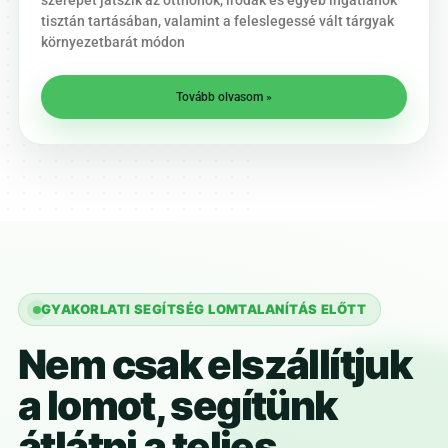
szerepet játszik az otthonok, irodák és egyéb ingatlanok
tisztán tartásában, valamint a feleslegessé vált tárgyak
környezetbarát módon
Tovább olvasom »
GYAKORLATI SEGÍTSÉG LOMTALANÍTÁS ELŐTT
Nem csak elszállítjuk
a lomot, segítünk
átlátni a teljes