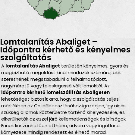
Lomtalanítás Abaliget –
Időpontra kérhető és kényelmes
szolgáltatás
A
lomtalanítás Abaliget
területén kényelmes, gyors és
megbízható megoldást kínál mindazok számára, akik
szeretnének megszabadulni a felhalmozódott,
nagyméretű vagy feleslegessé vált lomoktól. Az
időpontra kérhető lomelszállítás Abaligeten
lehetőséget biztosít arra, hogy a szolgáltatás teljes
mértékben az Ön időbeosztásához igazodjon, így nincs
szükség a lomok közterületre történő kihelyezésére, és
elkerülhetők az ezzel járó kellemetlenségek és bírságok.
Ennek köszönhetően otthona, udvara vagy ingatlana
környezete mindig rendezett és élhető marad.