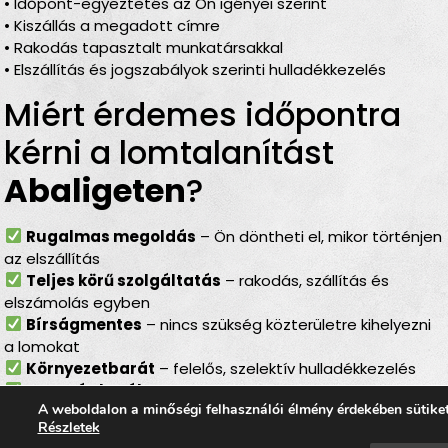
• Időpont-egyeztetés az Ön igényei szerint
• Kiszállás a megadott címre
• Rakodás tapasztalt munkatársakkal
• Elszállítás és jogszabályok szerinti hulladékkezelés
Miért érdemes időpontra
kérni a lomtalanítást
Abaligeten
?
Rugalmas megoldás
– Ön döntheti el, mikor történjen
az elszállítás
Teljes körű szolgáltatás
– rakodás, szállítás és
elszámolás egyben
Bírságmentes
– nincs szükség közterületre kihelyezni
a lomokat
Környezetbarát
– felelős, szelektív hulladékkezelés
Gyors és hatékony
– minimális felfordulással jár
A weboldalon a minőségi felhasználói élmény érdekében sütike
Lomtalanítás
Abaliget
–
Részletek