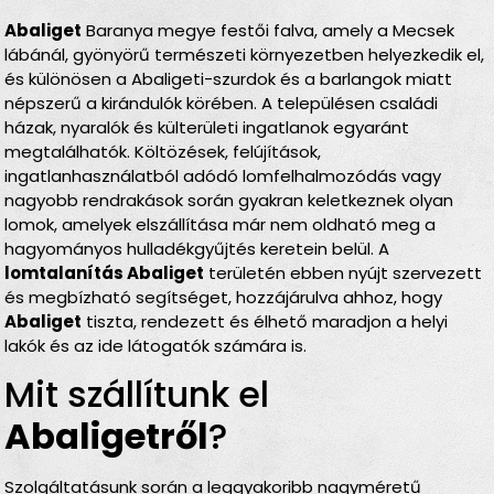
Abaliget
Baranya megye festői falva, amely a Mecsek
lábánál, gyönyörű természeti környezetben helyezkedik el,
és különösen a Abaligeti-szurdok és a barlangok miatt
népszerű a kirándulók körében. A településen családi
házak, nyaralók és külterületi ingatlanok egyaránt
megtalálhatók. Költözések, felújítások,
ingatlanhasználatból adódó lomfelhalmozódás vagy
nagyobb rendrakások során gyakran keletkeznek olyan
lomok, amelyek elszállítása már nem oldható meg a
hagyományos hulladékgyűjtés keretein belül. A
lomtalanítás Abaliget
területén ebben nyújt szervezett
és megbízható segítséget, hozzájárulva ahhoz, hogy
Abaliget
tiszta, rendezett és élhető maradjon a helyi
lakók és az ide látogatók számára is.
Mit szállítunk el
Abaligetről
?
Szolgáltatásunk során a leggyakoribb nagyméretű