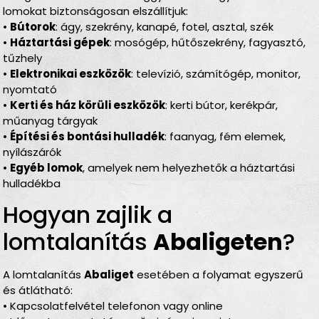
lomokat biztonságosan elszállítjuk:
•
Bútorok
: ágy, szekrény, kanapé, fotel, asztal, szék
•
Háztartási gépek
: mosógép, hűtőszekrény, fagyasztó,
tűzhely
•
Elektronikai eszközök
: televízió, számítógép, monitor,
nyomtató
•
Kerti és ház körüli eszközök
: kerti bútor, kerékpár,
műanyag tárgyak
•
Építési és bontási hulladék
: faanyag, fém elemek,
nyílászárók
•
Egyéb lomok
, amelyek nem helyezhetők a háztartási
hulladékba
Hogyan zajlik a
lomtalanítás
Abaligeten
?
A lomtalanítás
Abaliget
esetében a folyamat egyszerű
és átlátható:
• Kapcsolatfelvétel telefonon vagy online