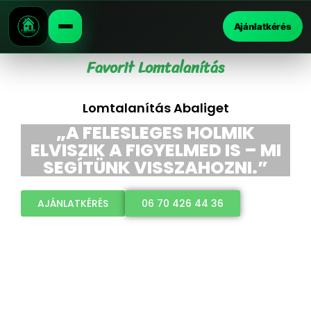
Ajánlatkérés
Favorit Lomtalanítás
Lomtalanítás Abaliget
„A FELESLEGES HOLMIK
ELVISZIK A FIGYELMED IS – MI
SEGÍTÜNK VISSZAHOZNI.”
AJÁNLATKÉRÉS
06 70 426 44 36