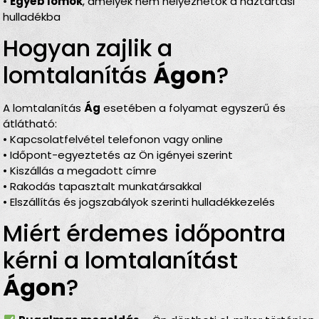
•
Egyéb lomok
, amelyek nem helyezhetők a háztartási
hulladékba
Hogyan zajlik a
lomtalanítás
Ágon
?
A lomtalanítás
Ág
esetében a folyamat egyszerű és
átlátható:
• Kapcsolatfelvétel telefonon vagy online
• Időpont-egyeztetés az Ön igényei szerint
• Kiszállás a megadott címre
• Rakodás tapasztalt munkatársakkal
• Elszállítás és jogszabályok szerinti hulladékkezelés
Miért érdemes időpontra
kérni a lomtalanítást
Ágon
?