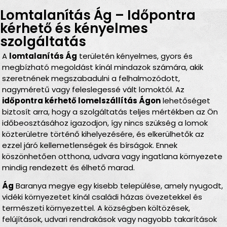
Lomtalanítás Ág – Időpontra
kérhető és kényelmes
szolgáltatás
A
lomtalanítás Ág
területén kényelmes, gyors és
megbízható megoldást kínál mindazok számára, akik
szeretnének megszabadulni a felhalmozódott,
nagyméretű vagy feleslegessé vált lomoktól. Az
időpontra kérhető lomelszállítás Ágon
lehetőséget
biztosít arra, hogy a szolgáltatás teljes mértékben az Ön
időbeosztásához igazodjon, így nincs szükség a lomok
közterületre történő kihelyezésére, és elkerülhetők az
ezzel járó kellemetlenségek és bírságok. Ennek
köszönhetően otthona, udvara vagy ingatlana környezete
mindig rendezett és élhető marad.
Ág
Baranya megye egy kisebb települése, amely nyugodt,
vidéki környezetet kínál családi házas övezetekkel és
természeti környezettel. A községben költözések,
felújítások, udvari rendrakások vagy nagyobb takarítások