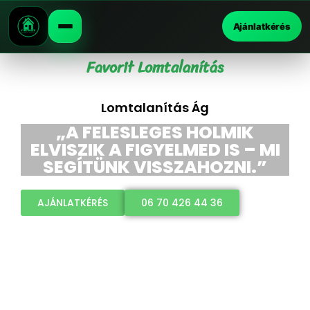
Ajánlatkérés
Favorit Lomtalanítás
Lomtalanítás Ág
„A FELESLEGES HOLMIK
ELVISZIK A FIGYELMED IS – MI
SEGÍTÜNK VISSZAHOZNI.”
AJÁNLATKÉRÉS
06 70 426 44 36