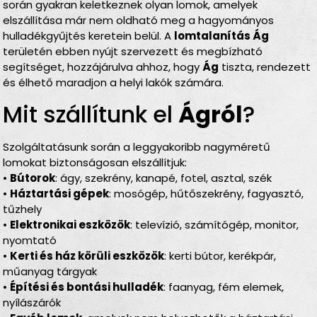
során gyakran keletkeznek olyan lomok, amelyek
elszállítása már nem oldható meg a hagyományos
hulladékgyűjtés keretein belül. A
lomtalanítás Ág
területén ebben nyújt szervezett és megbízható
segítséget, hozzájárulva ahhoz, hogy
Ág
tiszta, rendezett
és élhető maradjon a helyi lakók számára.
Mit szállítunk el
Ágról
?
Szolgáltatásunk során a leggyakoribb nagyméretű
lomokat biztonságosan elszállítjuk:
•
Bútorok
: ágy, szekrény, kanapé, fotel, asztal, szék
•
Háztartási gépek
: mosógép, hűtőszekrény, fagyasztó,
tűzhely
•
Elektronikai eszközök
: televízió, számítógép, monitor,
nyomtató
•
Kerti és ház körüli eszközök
: kerti bútor, kerékpár,
műanyag tárgyak
•
Építési és bontási hulladék
: faanyag, fém elemek,
nyílászárók