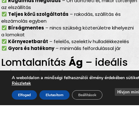
Rugalmas megoldás
– Ön döntheti el, mikor történjen
az elszállítás
Teljes körű szolgáltatás
– rakodás, szállítás és
elszámolás egyben
Bírságmentes
– nincs szükség közterületre kihelyezni
a lomokat
Környezetbarát
– felelős, szelektív hulladékkezelés
Gyors és hatékony
– minimális felfordulással jár
Lomtalanítás
Ág
– ideális
választás minden
A weboldalon a minőségi felhasználói élmény érdekében sütike
helyzetben
Részletek
Hívjon min
Elfogad
Elutasítom
Beállítások
Akár
költözésről, lakásfelújításról, garázs- vagy
pinceürítésről, irodai selejtezésről vagy egy nagyobb
rendrakásról
van szó, a
lomtalanítás Ág
területén
mindig megbízható megoldást jelent. Az
időpontra
kérhető lomelszállítás Ágon
lehetővé teszi, hogy Ön
gyorsan, kényelmesen és környezetbarát módon