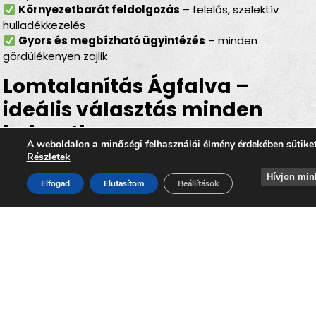
Környezetbarát feldolgozás
– felelős, szelektív
hulladékkezelés
Gyors és megbízható ügyintézés
– minden
gördülékenyen zajlik
Lomtalanítás Ágfalva –
ideális választás minden
helyzetben
A weboldalon a minőségi felhasználói élmény érdekében sütike
Részletek
Legyen szó
felújításról, költözésről, garázs- vagy
padlásürítésről, esetleg egy örökölt ingatlan
Hívjon min
Elfogad
Elutasítom
Beállítások
rendbetételéről
, a
lomtalanítás Ágfalva
minden
helyzetben hatékony és kényelmes megoldást kínál. Az
időpontra kérhető lomelszállítás Ágfalván
segítségével Ön gyorsan, biztonságosan és
környezettudatos módon szabadulhat meg a felesleges
lomoktól, miközben hozzájárul ahhoz, hogy
Ágfalva
továbbra is tiszta, rendezett és élhető település
maradjon.