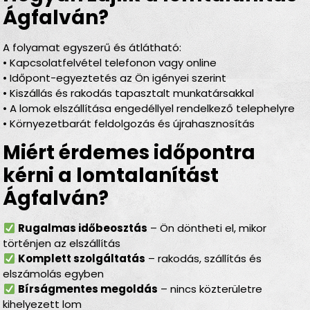
Ágfalván?
A folyamat egyszerű és átlátható:
• Kapcsolatfelvétel telefonon vagy online
• Időpont-egyeztetés az Ön igényei szerint
• Kiszállás és rakodás tapasztalt munkatársakkal
• A lomok elszállítása engedéllyel rendelkező telephelyre
• Környezetbarát feldolgozás és újrahasznosítás
Miért érdemes időpontra
kérni a lomtalanítást
Ágfalván?
Rugalmas időbeosztás
– Ön döntheti el, mikor
történjen az elszállítás
Komplett szolgáltatás
– rakodás, szállítás és
elszámolás egyben
Bírságmentes megoldás
– nincs közterületre
kihelyezett lom