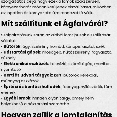
szolgáltatás célja, hogy ezek a lomok szakszerűen,
környezetbarát módon kerüljenek elszállításra, miközben
az ingatlan és környezete újra rendezetté válik.
Mit szállítunk el Ágfalváról?
Szolgáltatásunk során az alábbi lomtípusok elszállítását
vállaljuk:
•
Bútorok:
ágy, szekrény, komód, kanapé, asztal, szék
•
Háztartási gépek:
mosógép, hűtőszekrény, fagyasztó,
tűzhely
•
Elektronikai eszközök:
televízió, számítógép, monitor,
nyomtató
•
Kerti és udvari tárgyak:
kerti bútorok, kerékpár,
műanyag eszközök
•
Építési és bontási hulladék:
faanyag, nyílászárók, fém
elemek
•
Egyéb lomok:
minden olyan tárgy, amely nem
helyezhető a háztartási szemétbe
Hogyan zajlik a lomtalanítás