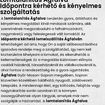
Időpontra kérhető és kényelmes
szolgáltatás
A
lomtalanítás Ágfalva
területén gyors, átlátható és
kényelmes megoldást kínál mindazok számára, akik
szeretnének megszabadulni a felhalmozódott,
nagyméretű vagy feleslegessé vált lomoktól. Az
időpontra kérhető lomelszállítás Ágfalván
lehetőséget ad arra, hogy Ön a saját időbeosztásához
igazodva rendelje meg a szolgáltatást, így nem kell
közterületre kihelyezni a lomokat, és elkerülhetők a
kellemetlenségek. Ez a megoldás különösen előnyös
családi házaknál, társasházaknál és vállalkozásoknál is,
ahol fontos a rendezettség és a gyors ügyintézés.
Ágfalva
Győr-Moson-Sopron megyében, Sopron
közvetlen közelében található, nyugodt, zöldövezeti
település. A mindennapi élet, egy költözés, felújítás vagy
nagytakarítás során azonban itt is könnyen
összegyűlhetnek olyan tárgyak, amelyek már nem
szolgálják a háztartást. A
lomtalanítás Ágfalva