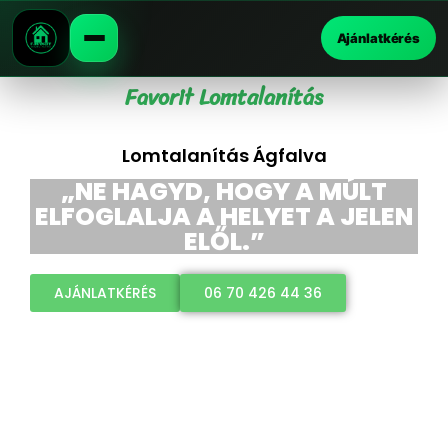
Ajánlatkérés
Favorit Lomtalanítás
Lomtalanítás Ágfalva
„NE HAGYD, HOGY A MÚLT
ELFOGLALJA A HELYET A JELEN
ELŐL.”
AJÁNLATKÉRÉS
06 70 426 44 36