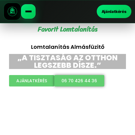
Ajánlatkérés
Favorit Lomtalanítás
Lomtalanítás Almásfüzitő
„A TISZTASÁG AZ OTTHON
LEGSZEBB DÍSZE.”
AJÁNLATKÉRÉS
06 70 426 44 36