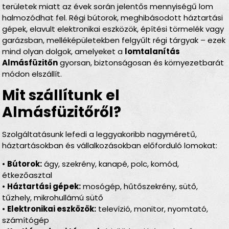
területek miatt az évek során jelentős mennyiségű lom
halmozódhat fel. Régi bútorok, meghibásodott háztartási
gépek, elavult elektronikai eszközök, építési törmelék vagy
garázsban, melléképületekben felgyűlt régi tárgyak – ezek
mind olyan dolgok, amelyeket a
lomtalanítás
Almásfüzitőn
gyorsan, biztonságosan és környezetbarát
módon elszállít.
Mit szállítunk el
Almásfüzitőről?
Szolgáltatásunk lefedi a leggyakoribb nagyméretű,
háztartásokban és vállalkozásokban előforduló lomokat:
•
Bútorok:
ágy, szekrény, kanapé, polc, komód,
étkezőasztal
•
Háztartási gépek:
mosógép, hűtőszekrény, sütő,
tűzhely, mikrohullámú sütő
•
Elektronikai eszközök:
televízió, monitor, nyomtató,
számítógép