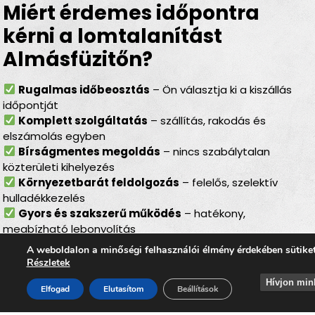
Miért érdemes időpontra
kérni a lomtalanítást
Almásfüzitőn?
Rugalmas időbeosztás
– Ön választja ki a kiszállás
időpontját
Komplett szolgáltatás
– szállítás, rakodás és
elszámolás egyben
Bírságmentes megoldás
– nincs szabálytalan
közterületi kihelyezés
Környezetbarát feldolgozás
– felelős, szelektív
hulladékkezelés
Gyors és szakszerű működés
– hatékony,
megbízható lebonyolítás
A weboldalon a minőségi felhasználói élmény érdekében sütike
Lomtalanítás Almásfüzitő –
Részletek
ideális választás minden
Hívjon min
Elfogad
Elutasítom
Beállítások
helyzetben