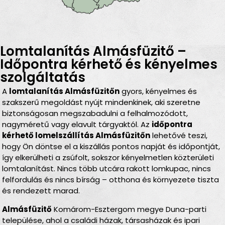
Lomtalanítás Almásfüzitő –
Időpontra kérhető és kényelmes
szolgáltatás
A
lomtalanítás Almásfüzitőn
gyors, kényelmes és
szakszerű megoldást nyújt mindenkinek, aki szeretne
biztonságosan megszabadulni a felhalmozódott,
nagyméretű vagy elavult tárgyaktól. Az
időpontra
kérhető lomelszállítás Almásfüzitőn
lehetővé teszi,
hogy Ön döntse el a kiszállás pontos napját és időpontját,
így elkerülheti a zsúfolt, sokszor kényelmetlen közterületi
lomtalanítást. Nincs több utcára rakott lomkupac, nincs
felfordulás és nincs bírság – otthona és környezete tiszta
és rendezett marad.
Almásfüzitő
Komárom-Esztergom megye Duna-parti
települése, ahol a családi házak, társasházak és ipari