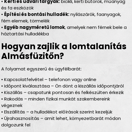
•
Kerti és udvari tárgyak:
bicikli, kerti bútorok, műanyag
és fa eszközök
•
Építési és bontási hulladék:
nyílászárók, faanyagok,
fém elemek, törmelék
•
Egyéb nagyméretű lomok
, amelyek nem férnek bele a
háztartási hulladékba
Hogyan zajlik a lomtalanítás
Almásfüzitőn?
A folyamat egyszerű és ügyfélbarát:
• Kapcsolatfelvétel – telefonon vagy online
• Időpont kiválasztása – Ön dönt a kiszállás időpontjáról
• Kiszállás – csapatunk pontosan és felkészülten érkezik
• Rakodás – minden fizikai munkát szakembereink
végeznek
• Elszállítás – a hulladékot előírások szerint kezeljük
• Újrahasznosítás – amit lehet, környezetbarát módon
dolgozunk fel