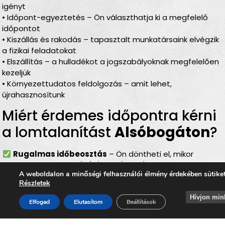
igényt
• Időpont-egyeztetés – Ön választhatja ki a megfelelő
időpontot
• Kiszállás és rakodás – tapasztalt munkatársaink elvégzik
a fizikai feladatokat
• Elszállítás – a hulladékot a jogszabályoknak megfelelően
kezeljük
• Környezettudatos feldolgozás – amit lehet,
újrahasznosítunk
Miért érdemes időpontra kérni
a lomtalanítást
Alsóbogáton
?
Rugalmas időbeosztás
– Ön döntheti el, mikor
történjen a
lomelszállítás Alsóbogáton
A weboldalon a minőségi felhasználói élmény érdekében sütike
Komplett szolgáltatás
– rakodás, szállítás és
Részletek
elszámolás egyben
Bírságmentes megoldás
– nem kell közterületre
Hívjon min
Elfogad
Elutasítom
Beállítások
kihelyezni a lomokat
Környezetbarát feldolgozás
– felelős, szelektív