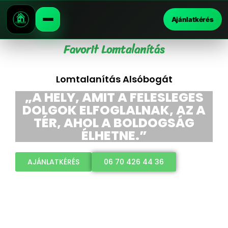
Ajánlatkérés
Favorit Lomtalanítás
Lomtalanítás Alsóbogát
„A HELY, AMIT A FELESLEGES
DOLGOK ELFOGLALNAK, AZ A
TÉR, AHOL A BOLDOGSÁG
ÉLHETNE.”
AJÁNLATKÉRÉS
06 70 426 44 36