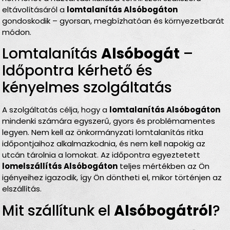
eltávolításáról a
lomtalanítás Alsóbogáton
gondoskodik – gyorsan, megbízhatóan és környezetbarát
módon.
Lomtalanítás
Alsóbogát
–
Időpontra kérhető és
kényelmes szolgáltatás
A szolgáltatás célja, hogy a
lomtalanítás Alsóbogáton
mindenki számára egyszerű, gyors és problémamentes
legyen. Nem kell az önkormányzati lomtalanítás ritka
időpontjaihoz alkalmazkodnia, és nem kell napokig az
utcán tárolnia a lomokat. Az időpontra egyeztetett
lomelszállítás Alsóbogáton
teljes mértékben az Ön
igényeihez igazodik, így Ön döntheti el, mikor történjen az
elszállítás.
Mit szállítunk el
Alsóbogátról
?