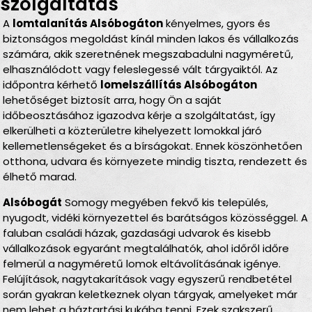
szolgáltatás
A
lomtalanítás Alsóbogáton
kényelmes, gyors és
biztonságos megoldást kínál minden lakos és vállalkozás
számára, akik szeretnének megszabadulni nagyméretű,
elhasználódott vagy feleslegessé vált tárgyaiktól. Az
időpontra kérhető
lomelszállítás Alsóbogáton
lehetőséget biztosít arra, hogy Ön a saját
időbeosztásához igazodva kérje a szolgáltatást, így
elkerülheti a közterületre kihelyezett lomokkal járó
kellemetlenségeket és a bírságokat. Ennek köszönhetően
otthona, udvara és környezete mindig tiszta, rendezett és
élhető marad.
Alsóbogát
Somogy megyében fekvő kis település,
nyugodt, vidéki környezettel és barátságos közösséggel. A
faluban családi házak, gazdasági udvarok és kisebb
vállalkozások egyaránt megtalálhatók, ahol időről időre
felmerül a nagyméretű lomok eltávolításának igénye.
Felújítások, nagytakarítások vagy egyszerű rendbetétel
során gyakran keletkeznek olyan tárgyak, amelyeket már
nem lehet a háztartási kukába tenni. Ezek szakszerű