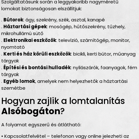
Szolgáltatásunk során a leggyakoribb nagyméretű
lomokat biztonságosan elszállítjuk:
.
Bútorok
: ágy, szekrény, szék, asztal, kanapé
.
Háztartási gépek
: mosógép, hűtőszekrény, tűzhely,
mikrohullámú sütő
.
Elektronikai eszközök
: televízió, számítógép, monitor,
nyomtató
.
Kerti és ház körüli eszközök
: bicikli, kerti bútor, műanyag
tárgyak
.
Építési és bontási hulladék
: nyílászárók, faanyagok, fém
tárgyak
.
Egyéb lomok
, amelyek nem helyezhetők a háztartási
szemétbe
Hogyan zajlik a lomtalanítás
Alsóbogáton
?
A folyamat egyszerű és átlátható:
• Kapcsolatfelvétel – telefonon vagy online jelezheti az