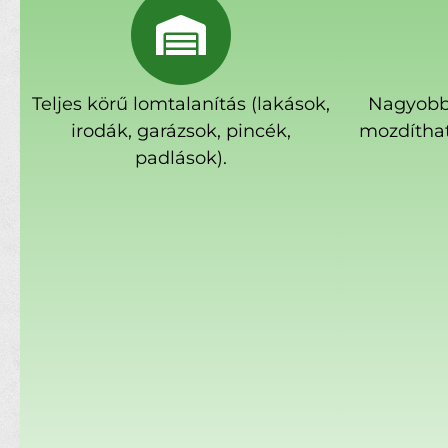
Teljes körű lomtalanítás (lakások,
Nagyobb
irodák, garázsok, pincék,
mozdíthat
padlások).