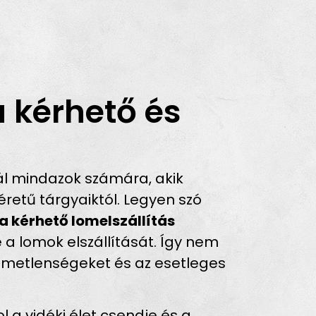
a kérhető és
l mindazok számára, akik
retű tárgyaiktól. Legyen szó
a kérhető lomelszállítás
 a lomok elszállítását. Így nem
ellemetlenségeket és az esetleges
 a vidéki élet csendje és a