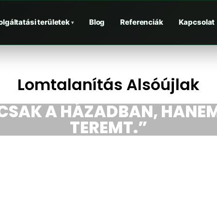
olgáltatási területek
Blog
Referenciák
Kapcsolat
▾
Lomtalanítás Alsóújlak
CSAK A HÁZADBAN, HANEM 
TEREMT.”