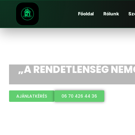
Főoldal
Rólunk
Sz
„A RENDETLENSÉG NEM
AJÁNLATKÉRÉS
06 70 426 44 36