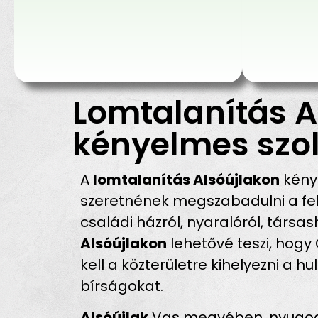
Lomtalanítás A
kényelmes szol
A
lomtalanítás Alsóújlakon
kény
szeretnének megszabadulni a fel
családi házról, nyaralóról, társas
Alsóújlakon
lehetővé teszi, hogy
kell a közterületre kihelyezni a 
bírságokat.
Alsóújlak
Vas megyében, nyugodt, 