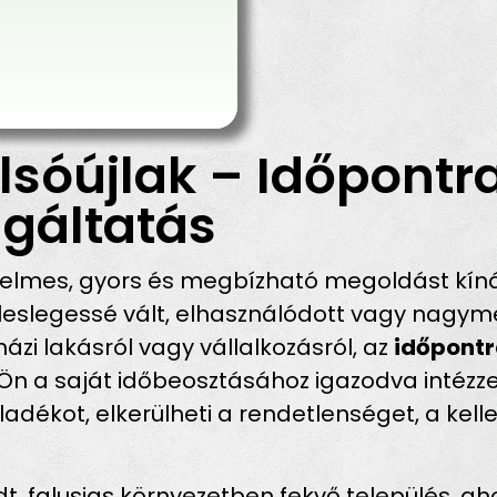
lsóújlak – Időpontr
gáltatás
elmes, gyors és megbízható megoldást kíná
eslegessé vált, elhasználódott vagy nagymé
házi lakásról vagy vállalkozásról, az
időpontr
 Ön a saját időbeosztásához igazodva intézze
hulladékot, elkerülheti a rendetlenséget, a k
falusias környezetben fekvő település, ahol