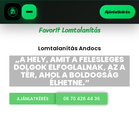
Ajánlatkérés
Favorit Lomtalanítás
Lomtalanítás Andocs
„A HELY, AMIT A FELESLEGES
DOLGOK ELFOGLALNAK, AZ A
TÉR, AHOL A BOLDOGSÁG
ÉLHETNE.”
AJÁNLATKÉRÉS
06 70 426 44 36