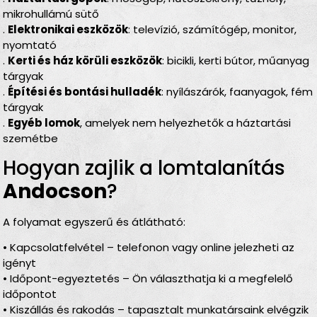
mikrohullámú sütő
.
Elektronikai eszközök
: televízió, számítógép, monitor,
nyomtató
.
Kerti és ház körüli eszközök
: bicikli, kerti bútor, műanyag
tárgyak
.
Építési és bontási hulladék
: nyílászárók, faanyagok, fém
tárgyak
.
Egyéb lomok
, amelyek nem helyezhetők a háztartási
szemétbe
Hogyan zajlik a lomtalanítás
Andocson
?
A folyamat egyszerű és átlátható:
• Kapcsolatfelvétel – telefonon vagy online jelezheti az
igényt
• Időpont-egyeztetés – Ön választhatja ki a megfelelő
időpontot
• Kiszállás és rakodás – tapasztalt munkatársaink elvégzik