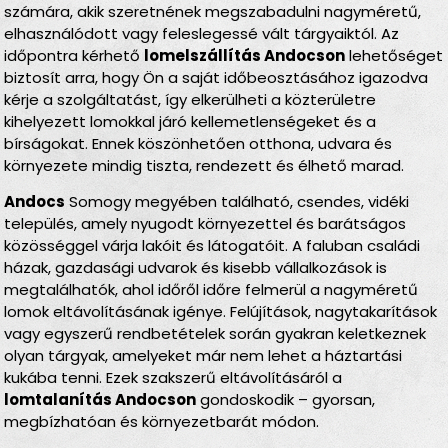
számára, akik szeretnének megszabadulni nagyméretű,
elhasználódott vagy feleslegessé vált tárgyaiktól. Az
időpontra kérhető
lomelszállítás Andocson
lehetőséget
biztosít arra, hogy Ön a saját időbeosztásához igazodva
kérje a szolgáltatást, így elkerülheti a közterületre
kihelyezett lomokkal járó kellemetlenségeket és a
bírságokat. Ennek köszönhetően otthona, udvara és
környezete mindig tiszta, rendezett és élhető marad.
Andocs
Somogy megyében található, csendes, vidéki
település, amely nyugodt környezettel és barátságos
közösséggel várja lakóit és látogatóit. A faluban családi
házak, gazdasági udvarok és kisebb vállalkozások is
megtalálhatók, ahol időről időre felmerül a nagyméretű
lomok eltávolításának igénye. Felújítások, nagytakarítások
vagy egyszerű rendbetételek során gyakran keletkeznek
olyan tárgyak, amelyeket már nem lehet a háztartási
kukába tenni. Ezek szakszerű eltávolításáról a
lomtalanítás Andocson
gondoskodik – gyorsan,
megbízhatóan és környezetbarát módon.