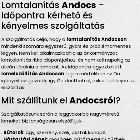
Lomtalanítás
Andocs
–
Időpontra kérhető és
kényelmes szolgáltatás
A szolgáltatás célja, hogy a
lomtalanítás Andocson
mindenki számára egyszerű, gyors és problémamentes
legyen. Nem kell alkalmazkodnia az önkormányzati
lomtalanítás ritka időpontjaihoz, és nem kell napokig az
utcán tárolnia a lomokat. Az időpontra egyeztetett
lomelszállítás Andocson
teljes mértékben az Ön
igényeihez igazodik, így Ön döntheti el, mikor történjen az
elszállítás.
Mit szállítunk el
Andocsról
?
Szolgáltatásunk során a leggyakoribb nagyméretű
lomokat biztonságosan elszállítjuk:
.
Bútorok
: ágy, szekrény, szék, asztal, kanapé
.
Háztartási gépek
: mosógép, hűtőszekrény, tűzhely,