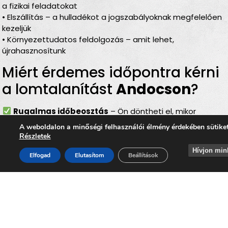
a fizikai feladatokat
• Elszállítás – a hulladékot a jogszabályoknak megfelelően
kezeljük
• Környezettudatos feldolgozás – amit lehet,
újrahasznosítunk
Miért érdemes időpontra kérni
a lomtalanítást
Andocson
?
Rugalmas időbeosztás
– Ön döntheti el, mikor
történjen a
lomelszállítás Andocson
A weboldalon a minőségi felhasználói élmény érdekében sütike
Komplett szolgáltatás
– rakodás, szállítás és
Részletek
elszámolás egyben
Hívjon min
Bírságmentes megoldás
– nem kell közterületre
Elfogad
Elutasítom
Beállítások
kihelyezni a lomokat
Környezetbarát feldolgozás
– felelős, szelektív
hulladékkezelés
Gyors és szakszerű
– minden gördülékenyen,
biztonságosan történik