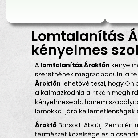
Lomtalanítás Á
kényelmes szol
A
lomtalanítás Ároktőn
kényelme
szeretnének megszabadulni a fel
Ároktőn
lehetővé teszi, hogy Ön 
alkalmazkodnia a ritkán meghird
kényelmesebb, hanem szabályosab
lomokkal járó kellemetlenségek 
Ároktő
Borsod-Abaúj-Zemplén meg
természet közelsége és a csendes