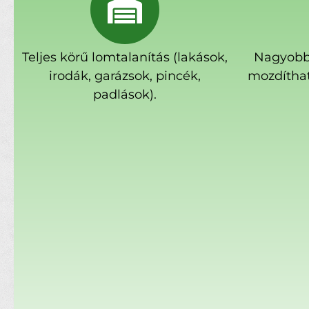
Teljes körű lomtalanítás (lakások,
Nagyobb
irodák, garázsok, pincék,
mozdíthat
padlások).