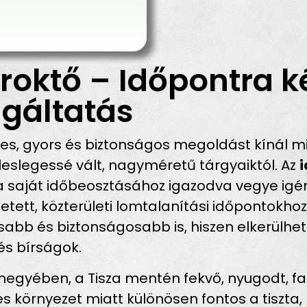
roktő – Időpontra k
gáltatás
s, gyors és biztonságos megoldást kínál m
eslegessé vált, nagyméretű tárgyaiktól. Az
a saját időbeosztásához igazodva vegye igén
etett, közterületi lomtalanítási időpontokh
b és biztonságosabb is, hiszen elkerülhetők
és bírságok.
yében, a Tisza mentén fekvő, nyugodt, falus
 környezet miatt különösen fontos a tiszta,