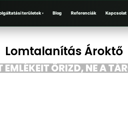
olgáltatási területek
Blog
Referenciák
Kapcsolat
▾
Lomtalanítás Ároktő
 EMLÉKEIT ŐRIZD, NE A TÁ