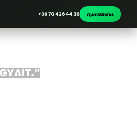
+36 70 426 44 36
Ajánlatkérés
RGYAIT.”