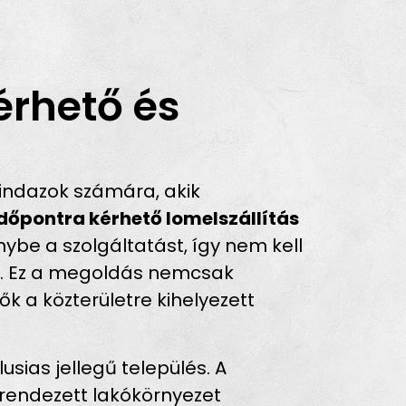
érhető és
indazok számára, akik
időpontra kérhető lomelszállítás
ybe a szolgáltatást, így nem kell
oz. Ez a megoldás nemcsak
 a közterületre kihelyezett
ias jellegű település. A
 rendezett lakókörnyezet