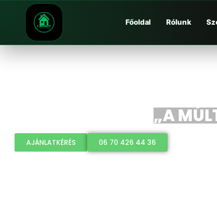
Főoldal
Rólunk
Sz
„A MÚLT
AJÁNLATKÉRÉS
06 70 426 44 36