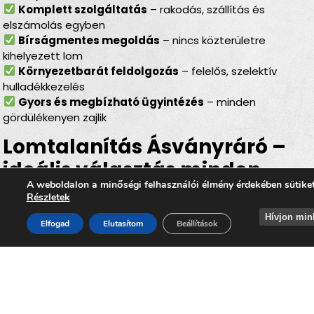
Komplett szolgáltatás
– rakodás, szállítás és
elszámolás egyben
Bírságmentes megoldás
– nincs közterületre
kihelyezett lom
Környezetbarát feldolgozás
– felelős, szelektív
hulladékkezelés
Gyors és megbízható ügyintézés
– minden
gördülékenyen zajlik
Lomtalanítás Ásványráró –
ideális választás minden
A weboldalon a minőségi felhasználói élmény érdekében sütike
helyzetben
Részletek
Hívjon min
Legyen szó
felújításról, költözésről, garázs- vagy
Elfogad
Elutasítom
Beállítások
padlásürítésről, esetleg egy örökölt ingatlan
rendbetételéről
, a
lomtalanítás Ásványráró
minden
helyzetben hatékony és kényelmes megoldást kínál. Az
időpontra kérhető lomelszállítás Ásványrárón
segítségével Ön gyorsan, biztonságosan és