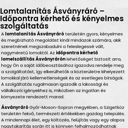
Lomtalanítás Ásványráró –
Időpontra kérhető és kényelmes
szolgáltatás
A
lomtalanítás Ásványráró
területén gyors, kényelmes
és megbízható megoldást kínál mindazok számára, akik
szeretnének megszabadulni a feleslegessé vált,
nagyméretű lomoktól. Az
időpontra kérhető
lomelszállítás Ásványrárón
lehetőséget biztosít arra,
hogy Ön a saját időbeosztásához igazodva rendelje meg
a szolgáltatást, így elkerülhetők a közterületre kihelyezett
lomokkal járó kellemetlenségek és az esetleges bírságok.
A szolgáltatás rugalmasan igazodik a lakossági és
vállalkozói igényekhez is, miközben az ingatlan és
környezete rendezett marad.
Ásványráró
Győr-Moson-Sopron megyében, a Szigetköz
területén fekvő, természeti értékekben gazdag település.
A mindennapi élet, egy költözés, felújítás vagy egy alapos
nagytakarítás során itt is könnyen felhalmozódhatnak