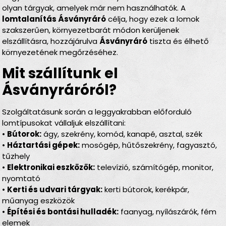
olyan tárgyak, amelyek már nem használhatók. A
lomtalanítás Ásványráró
célja, hogy ezek a lomok
szakszerűen, környezetbarát módon kerüljenek
elszállításra, hozzájárulva
Ásványráró
tiszta és élhető
környezetének megőrzéséhez.
Mit szállítunk el
Ásványráróról?
Szolgáltatásunk során a leggyakrabban előforduló
lomtípusokat vállaljuk elszállítani:
•
Bútorok:
ágy, szekrény, komód, kanapé, asztal, szék
•
Háztartási gépek:
mosógép, hűtőszekrény, fagyasztó,
tűzhely
•
Elektronikai eszközök:
televízió, számítógép, monitor,
nyomtató
•
Kerti és udvari tárgyak:
kerti bútorok, kerékpár,
műanyag eszközök
•
Építési és bontási hulladék:
faanyag, nyílászárók, fém
elemek