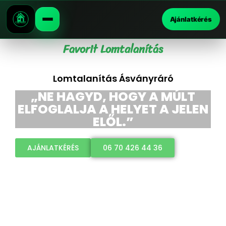
Ajánlatkérés
Favorit Lomtalanítás
Lomtalanítás Ásványráró
„NE HAGYD, HOGY A MÚLT
ELFOGLALJA A HELYET A JELEN
ELŐL.”
AJÁNLATKÉRÉS
06 70 426 44 36