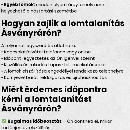
•
Egyéb lomok:
minden olyan tárgy, amely nem
helyezhető a háztartási szemétbe
Hogyan zajlik a lomtalanítás
Ásványrárón?
A folyamat egyszerű és átlátható:
• Kapcsolatfelvétel telefonon vagy online
• Időpont-egyeztetés az Ön igényei szerint
• Kiszállás és rakodás tapasztalt munkatársakkal
• A lomok elszállítása engedéllyel rendelkező telephelyre
• Környezetbarát feldolgozás és újrahasznosítás
Miért érdemes időpontra
kérni a lomtalanítást
Ásványrárón?
Rugalmas időbeosztás
– Ön döntheti el, mikor
történjen az elszállítás