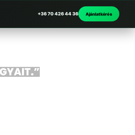
+36 70 426 44 36
Ajánlatkérés
RGYAIT.”