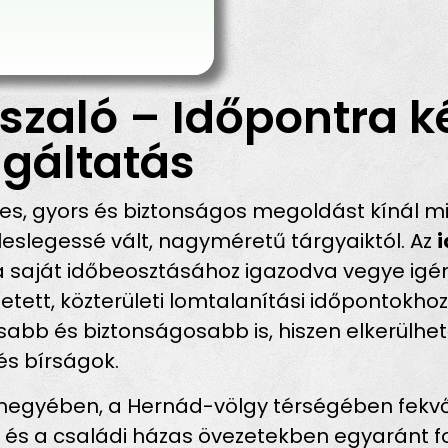
szaló – Időpontra k
gáltatás
s, gyors és biztonságos megoldást kínál m
eslegessé vált, nagyméretű tárgyaiktól. Az
a saját időbeosztásához igazodva vegye igén
etett, közterületi lomtalanítási időpontokh
b és biztonságosabb is, hiszen elkerülhetők
és bírságok.
yében, a Hernád-völgy térségében fekvő, b
n és a családi házas övezetekben egyaránt fo