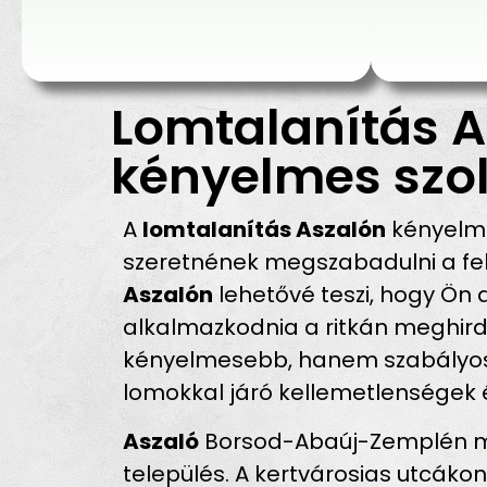
Lomtalanítás A
kényelmes szol
A
lomtalanítás Aszalón
kényelme
szeretnének megszabadulni a fel
Aszalón
lehetővé teszi, hogy Ön 
alkalmazkodnia a ritkán meghird
kényelmesebb, hanem szabályosab
lomokkal járó kellemetlenségek 
Aszaló
Borsod-Abaúj-Zemplén meg
település. A kertvárosias utcáko