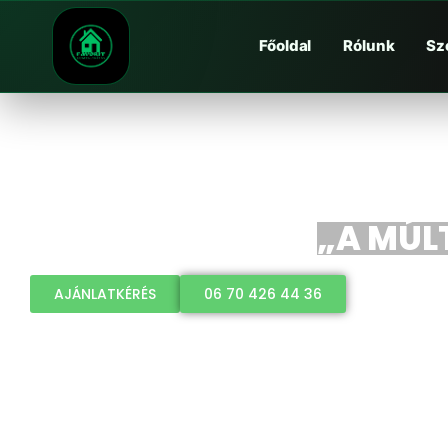
Főoldal
Rólunk
Sz
„A MÚLT
AJÁNLATKÉRÉS
06 70 426 44 36