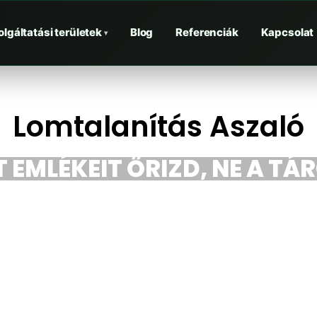
olgáltatási területek
Blog
Referenciák
Kapcsolat
▾
Lomtalanítás Aszaló
 EMLÉKEIT ŐRIZD, NE A TÁ