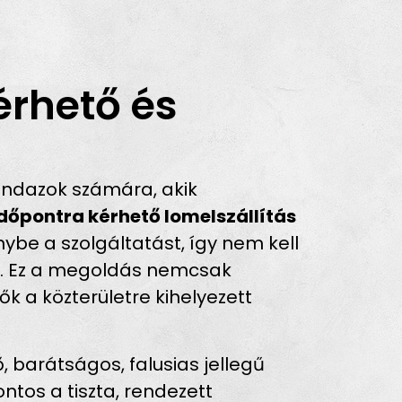
érhető és
indazok számára, akik
időpontra kérhető lomelszállítás
ybe a szolgáltatást, így nem kell
oz. Ez a megoldás nemcsak
 a közterületre kihelyezett
arátságos, falusias jellegű
ntos a tiszta, rendezett