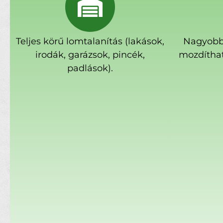
Teljes körű lomtalanítás (lakások,
Nagyobb
irodák, garázsok, pincék,
mozdíthat
padlások).