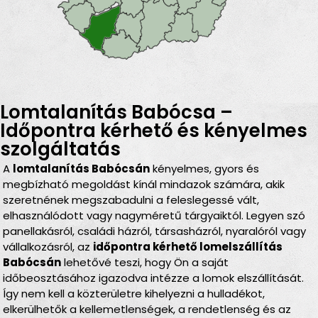
Lomtalanítás Babócsa –
Időpontra kérhető és kényelmes
szolgáltatás
A
lomtalanítás Babócsán
kényelmes, gyors és
megbízható megoldást kínál mindazok számára, akik
szeretnének megszabadulni a feleslegessé vált,
elhasználódott vagy nagyméretű tárgyaiktól. Legyen szó
panellakásról, családi házról, társasházról, nyaralóról vagy
vállalkozásról, az
időpontra kérhető lomelszállítás
Babócsán
lehetővé teszi, hogy Ön a saját
időbeosztásához igazodva intézze a lomok elszállítását.
Így nem kell a közterületre kihelyezni a hulladékot,
elkerülhetők a kellemetlenségek, a rendetlenség és az