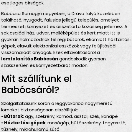
esetleges bírságok.
Babócsa Somogy megyében, a Dráva folyó közelében
található, nyugodt, falusias jellegű település, amelyet
természeti környezet és összetartó közösség jellemez. A
sok családi ház, udvar, melléképület és kert miatt itt is
gyakran halmozódnak fel régi bútorok, elromlott háztartási
gépek, elavult elektronikai eszközök vagy felújításból
visszamaradt anyagok. Ezek eltávolításáról a
lomtalanítás Babócsán
gondoskodik gyorsan,
szakszerűen és környezetbarát módon.
Mit szállítunk el
Babócsáról?
Szolgáltatásunk során a leggyakoribb nagyméretű
lomokat biztonságosan elszállítjuk:
•
Bútorok
: ágy, szekrény, komód, asztal, szék, kanapé
•
Háztartási gépek
: mosógép, hűtőszekrény, fagyasztó,
tűzhely, mikrohullámú sütő