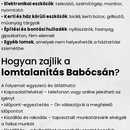
•
Elektronikai eszközök
: televízió, számítógép, monitor,
nyomtató
•
Kerti és ház körüli eszközök
: bicikli, kerti bútor, grillsütő,
műanyag tárgyak
•
Építési és bontási hulladék
: nyílászárók, faanyag,
gipszkarton, fém elemek
•
Egyéb lomok
, amelyek nem helyezhetők a háztartási
szemétbe
Hogyan zajlik a
lomtalanítás Babócsán
?
A folyamat egyszerű és átlátható:
• Kapcsolatfelvétel – telefonon vagy online jelezheti az
igényt
• Időpont-egyeztetés – Ön választja ki a megfelelő
időpontot
• Kiszállás és rakodás – tapasztalt munkatársaink elvégzik
a fizikai munkát