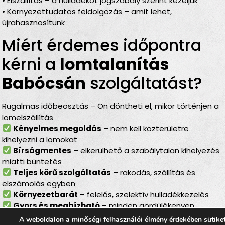
• Elszállítás – a hulladékot jogszabály szerint kezeljük
• Környezettudatos feldolgozás – amit lehet,
újrahasznosítunk
Miért érdemes időpontra
kérni a
lomtalanítás
Babócsán
szolgáltatást?
Rugalmas időbeosztás – Ön döntheti el, mikor történjen a
lomelszállítás
Kényelmes megoldás
– nem kell közterületre
kihelyezni a lomokat
Bírságmentes
– elkerülhető a szabálytalan kihelyezés
miatti büntetés
Teljes körű szolgáltatás
– rakodás, szállítás és
elszámolás egyben
Környezetbarát
– felelős, szelektív hulladékkezelés
Gyors és megbízható
– minden gördülékenyen,
várakozás nélkül
A weboldalon a minőségi felhasználói élmény érdekében sütike