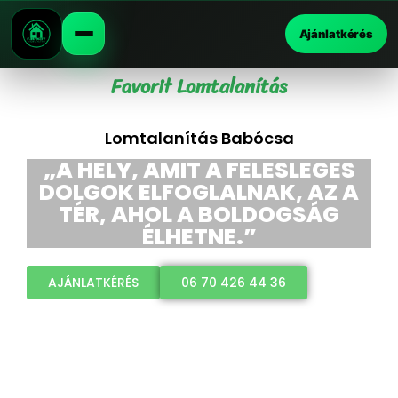
Ajánlatkérés
Favorit Lomtalanítás
Lomtalanítás Babócsa
„A HELY, AMIT A FELESLEGES
DOLGOK ELFOGLALNAK, AZ A
TÉR, AHOL A BOLDOGSÁG
ÉLHETNE.”
AJÁNLATKÉRÉS
06 70 426 44 36