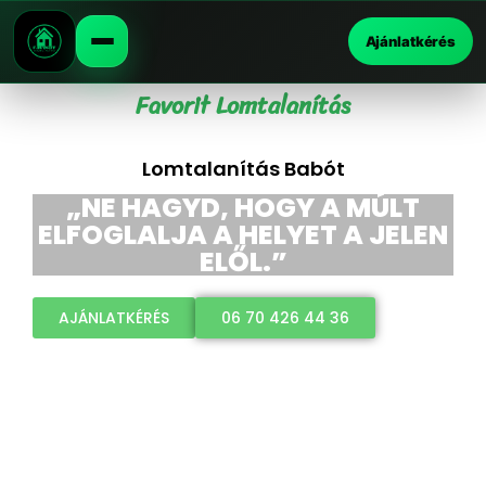
Ajánlatkérés
Favorit Lomtalanítás
Lomtalanítás Babót
„NE HAGYD, HOGY A MÚLT
ELFOGLALJA A HELYET A JELEN
ELŐL.”
AJÁNLATKÉRÉS
06 70 426 44 36