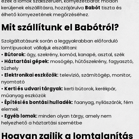
ezek a lomok szakszerűen, környezetbarát módon
kerüljenek elszállításra, hozzájárulva
Babót
tiszta és
élhető környezetének megőrzéséhez.
Mit szállítunk el Babótról?
Szolgáltatásunk során a leggyakrabban előforduló
lomtípusokat vállaljuk elszállítani:
•
Bútorok:
ágy, szekrény, komód, kanapé, asztal, szék
•
Háztartási gépek:
mosógép, hűtőszekrény, fagyasztó,
tűzhely
•
Elektronikai eszközök:
televízió, számítógép, monitor,
nyomtató
•
Kerti és udvari tárgyak:
kerti bútorok, kerékpár,
műanyag eszközök
•
Építési és bontási hulladék:
faanyag, nyílászárók, fém
elemek
•
Egyéb lomok:
minden olyan tárgy, amely nem
helyezhető a háztartási szemétbe
Hogyan zajlik a lomtalanítás