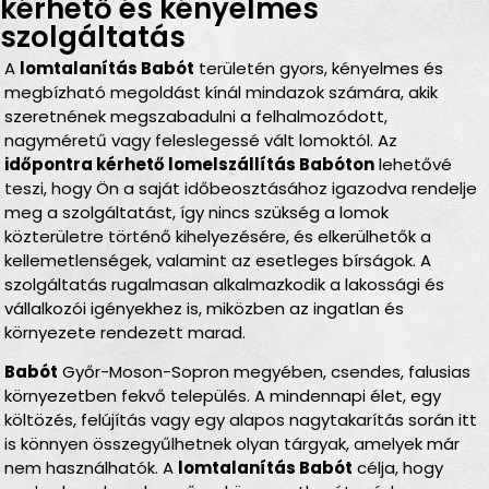
kérhető és kényelmes
szolgáltatás
A
lomtalanítás Babót
területén gyors, kényelmes és
megbízható megoldást kínál mindazok számára, akik
szeretnének megszabadulni a felhalmozódott,
nagyméretű vagy feleslegessé vált lomoktól. Az
időpontra kérhető lomelszállítás Babóton
lehetővé
teszi, hogy Ön a saját időbeosztásához igazodva rendelje
meg a szolgáltatást, így nincs szükség a lomok
közterületre történő kihelyezésére, és elkerülhetők a
kellemetlenségek, valamint az esetleges bírságok. A
szolgáltatás rugalmasan alkalmazkodik a lakossági és
vállalkozói igényekhez is, miközben az ingatlan és
környezete rendezett marad.
Babót
Győr-Moson-Sopron megyében, csendes, falusias
környezetben fekvő település. A mindennapi élet, egy
költözés, felújítás vagy egy alapos nagytakarítás során itt
is könnyen összegyűlhetnek olyan tárgyak, amelyek már
nem használhatók. A
lomtalanítás Babót
célja, hogy