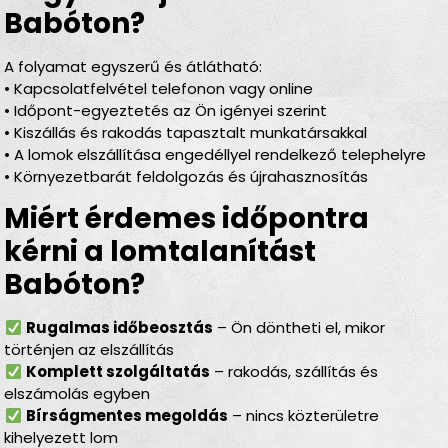
Babóton?
A folyamat egyszerű és átlátható:
• Kapcsolatfelvétel telefonon vagy online
• Időpont-egyeztetés az Ön igényei szerint
• Kiszállás és rakodás tapasztalt munkatársakkal
• A lomok elszállítása engedéllyel rendelkező telephelyre
• Környezetbarát feldolgozás és újrahasznosítás
Miért érdemes időpontra
kérni a lomtalanítást
Babóton?
Rugalmas időbeosztás
– Ön döntheti el, mikor
történjen az elszállítás
Komplett szolgáltatás
– rakodás, szállítás és
elszámolás egyben
Bírságmentes megoldás
– nincs közterületre
kihelyezett lom