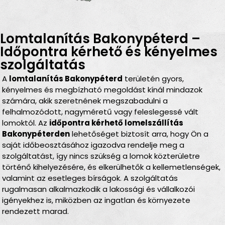
Lomtalanítás Bakonypéterd –
Időpontra kérhető és kényelmes
szolgáltatás
A
lomtalanítás Bakonypéterd
területén gyors,
kényelmes és megbízható megoldást kínál mindazok
számára, akik szeretnének megszabadulni a
felhalmozódott, nagyméretű vagy feleslegessé vált
lomoktól. Az
időpontra kérhető lomelszállítás
Bakonypéterden
lehetőséget biztosít arra, hogy Ön a
saját időbeosztásához igazodva rendelje meg a
szolgáltatást, így nincs szükség a lomok közterületre
történő kihelyezésére, és elkerülhetők a kellemetlenségek,
valamint az esetleges bírságok. A szolgáltatás
rugalmasan alkalmazkodik a lakossági és vállalkozói
igényekhez is, miközben az ingatlan és környezete
rendezett marad.