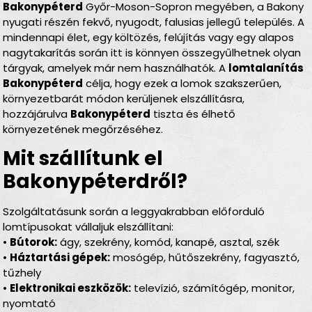
Bakonypéterd
Győr-Moson-Sopron megyében, a Bakony
nyugati részén fekvő, nyugodt, falusias jellegű település. A
mindennapi élet, egy költözés, felújítás vagy egy alapos
nagytakarítás során itt is könnyen összegyűlhetnek olyan
tárgyak, amelyek már nem használhatók. A
lomtalanítás
Bakonypéterd
célja, hogy ezek a lomok szakszerűen,
környezetbarát módon kerüljenek elszállításra,
hozzájárulva
Bakonypéterd
tiszta és élhető
környezetének megőrzéséhez.
Mit szállítunk el
Bakonypéterdről?
Szolgáltatásunk során a leggyakrabban előforduló
lomtípusokat vállaljuk elszállítani:
•
Bútorok:
ágy, szekrény, komód, kanapé, asztal, szék
•
Háztartási gépek:
mosógép, hűtőszekrény, fagyasztó,
tűzhely
•
Elektronikai eszközök:
televízió, számítógép, monitor,
nyomtató