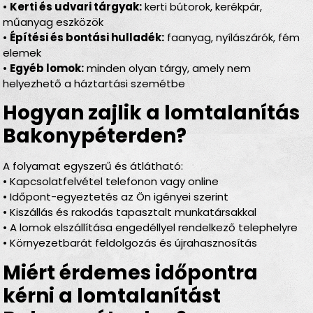
•
Kerti és udvari tárgyak:
kerti bútorok, kerékpár,
műanyag eszközök
•
Építési és bontási hulladék:
faanyag, nyílászárók, fém
elemek
•
Egyéb lomok:
minden olyan tárgy, amely nem
helyezhető a háztartási szemétbe
Hogyan zajlik a lomtalanítás
Bakonypéterden?
A folyamat egyszerű és átlátható:
• Kapcsolatfelvétel telefonon vagy online
• Időpont-egyeztetés az Ön igényei szerint
• Kiszállás és rakodás tapasztalt munkatársakkal
• A lomok elszállítása engedéllyel rendelkező telephelyre
• Környezetbarát feldolgozás és újrahasznosítás
Miért érdemes időpontra
kérni a lomtalanítást