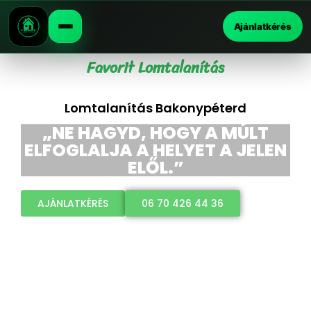
Ajánlatkérés
Favorit Lomtalanítás
Lomtalanítás Bakonypéterd
„NE HAGYD, HOGY A MÚLT
ELFOGLALJA A HELYET A JELEN
ELŐL.”
AJÁNLATKÉRÉS
06 70 426 44 36