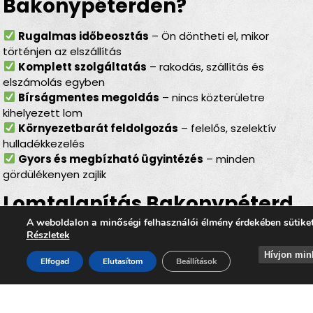
Bakonypéterden?
Rugalmas időbeosztás
– Ön döntheti el, mikor
történjen az elszállítás
Komplett szolgáltatás
– rakodás, szállítás és
elszámolás egyben
Bírságmentes megoldás
– nincs közterületre
kihelyezett lom
Környezetbarát feldolgozás
– felelős, szelektív
hulladékkezelés
Gyors és megbízható ügyintézés
– minden
gördülékenyen zajlik
Lomtalanítás Bakonypéterd
– ideális választás minden
A weboldalon a minőségi felhasználói élmény érdekében sütike
Részletek
helyzetben
Hívjon min
Elfogad
Elutasítom
Beállítások
Legyen szó
felújításról, költözésről, garázs- vagy
padlásürítésről, esetleg egy örökölt ingatlan
rendbetételéről
, a
lomtalanítás Bakonypéterd
minden