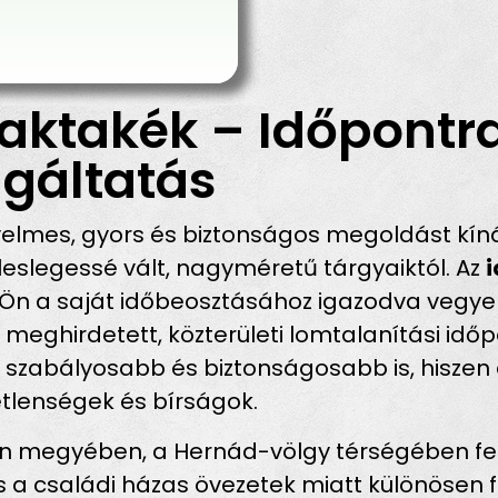
aktakék – Időpontra
gáltatás
elmes, gyors és biztonságos megoldást kín
eslegessé vált, nagyméretű tárgyaiktól. Az
 Ön a saját időbeosztásához igazodva vegye 
 meghirdetett, közterületi lomtalanítási id
abályosabb és biztonságosabb is, hiszen el
etlenségek és bírságok.
megyében, a Hernád-völgy térségében fekvő
s a családi házas övezetek miatt különösen fo