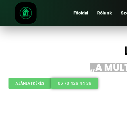
Főoldal
Rólunk
Sz
„A MÚLT
AJÁNLATKÉRÉS
06 70 426 44 36