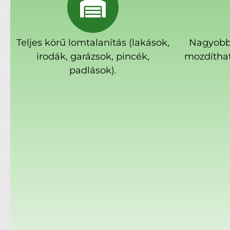
Teljes körű lomtalanítás (lakások,
Nagyobb
irodák, garázsok, pincék,
mozdíthat
padlások).