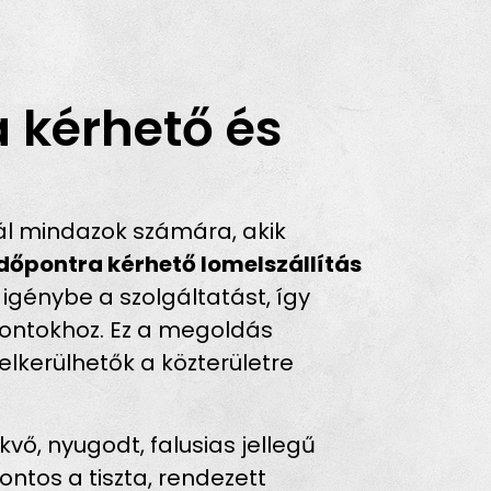
 kérhető és
ál mindazok számára, akik
időpontra kérhető lomelszállítás
igénybe a szolgáltatást, így
őpontokhoz. Ez a megoldás
kerülhetők a közterületre
, nyugodt, falusias jellegű
ntos a tiszta, rendezett