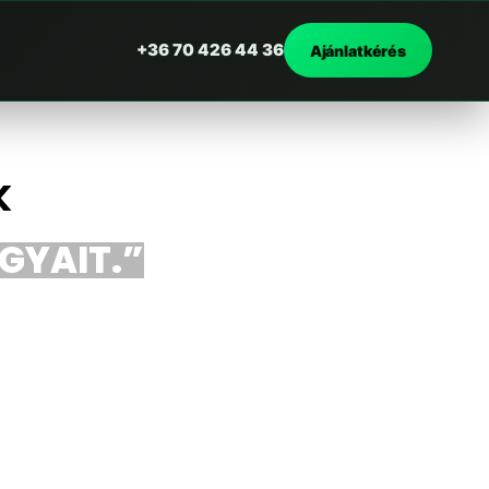
+36 70 426 44 36
Ajánlatkérés
k
RGYAIT.”