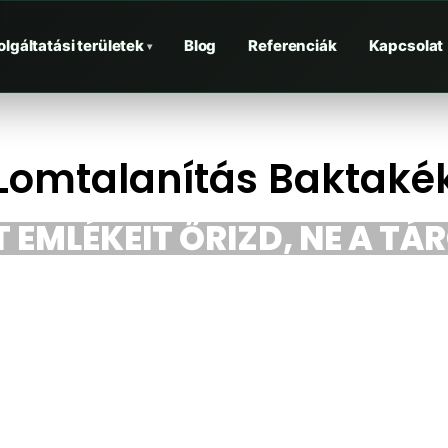
olgáltatási területek
Blog
Referenciák
Kapcsolat
▾
Lomtalanítás Baktaké
 EMLÉKEIT ŐRIZD, NE A TÁ