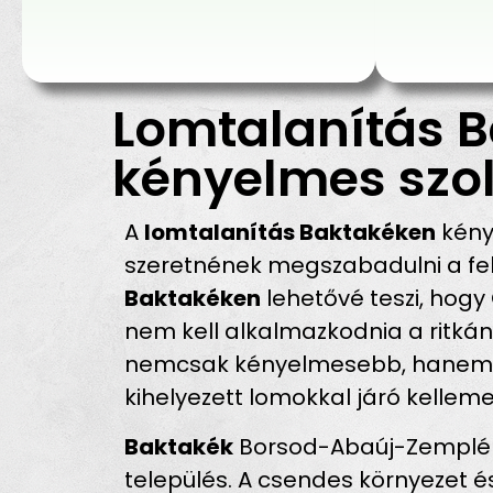
Lomtalanítás B
kényelmes szol
A
lomtalanítás Baktakéken
kény
szeretnének megszabadulni a fel
Baktakéken
lehetővé teszi, hogy
nem kell alkalmazkodnia a ritkán
nemcsak kényelmesebb, hanem sz
kihelyezett lomokkal járó kellem
Baktakék
Borsod-Abaúj-Zemplén 
település. A csendes környezet é