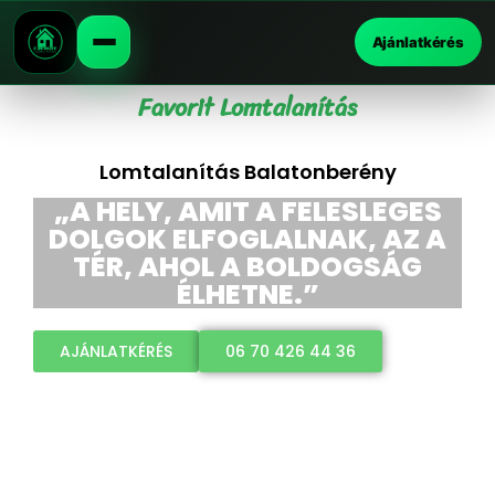
Ajánlatkérés
Favorit Lomtalanítás
Lomtalanítás Balatonberény
„A HELY, AMIT A FELESLEGES
DOLGOK ELFOGLALNAK, AZ A
TÉR, AHOL A BOLDOGSÁG
ÉLHETNE.”
AJÁNLATKÉRÉS
06 70 426 44 36