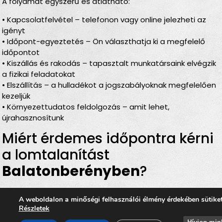
A folyamat egyszerű és átlátható:
• Kapcsolatfelvétel – telefonon vagy online jelezheti az
igényt
• Időpont-egyeztetés – Ön választhatja ki a megfelelő
időpontot
• Kiszállás és rakodás – tapasztalt munkatársaink elvégzik
a fizikai feladatokat
• Elszállítás – a hulladékot a jogszabályoknak megfelelően
kezeljük
• Környezettudatos feldolgozás – amit lehet,
újrahasznosítunk
Miért érdemes időpontra kérni
a lomtalanítást
Balatonberényben
?
Rugalmas időbeosztás
– Ön döntheti el, mikor
A weboldalon a minőségi felhasználói élmény érdekében sütike
történjen a
lomelszállítás Balatonberényben
Részletek
Komplett szolgáltatás
– rakodás, szállítás és