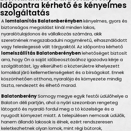
Időpontra kérhető és kényelmes
szolgáltatás
A
lomtalanítás Balatonberényben
kényelmes, gyors és
biztonságos megoldást kínál minden lakos,
nyaralótulajdonos és vállalkozás számára, akik
szeretnének megszabadulni nagyméretű, elhasználódott
vagy feleslegessé vált tárgyaiktól. Az időpontra kérhető
lomelszállítás Balatonberényben
lehetőséget biztosít
arra, hogy Ön a saját időbeosztásához igazodva kérje a
szolgáltatást, így elkerülheti a közterületre kihelyezett
lomokkal járó kellemetlenségeket és a bírságokat. Ennek
köszönhetően otthona, nyaralója és környezete mindig
tiszta, rendezett és élhető marad.
Balatonberény
Somogy megye egyik festői üdülőhelye a
Balaton déli partján, ahol a nyári szezonban rengeteg
látogató és nyaraló fordul meg a tó közelsége és a
nyugodt környezet miatt. A településen nemcsak üdülők,
hanem állandó lakosok is élnek, ezért rendszeresen
keletkezhetnek olyan lomok, mint régi bútorok,