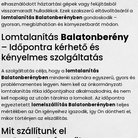
elhasználódott háztartási gépek vagy felújításból
visszamaradt hulladékok. Ezek szakszerű eltávolításáról a
lomtalanítás Balatonberényben
gondoskodik –
gyorsan, megbízhatóan és környezetbarát módon.
Lomtalanítás
Balatonberény
– Időpontra kérhető és
kényelmes szolgáltatás
A szolgáltatás célja, hogy a
lomtalanítás
Balatonberényben
mindenki számára egyszerű, gyors és
problémamentes legyen. Nem kell az önkormányzati
lomtalanítás ritka időpontjaihoz alkalmazkodnia, és nem
kell napokig az utcán tárolnia a lomokat. Az időpontra
egyeztetett
lomelszállítás Balatonberényben
teljes
mértékben az Ön igényeihez igazodik, így Ön döntheti el,
mikor történjen az elszállítás.
Mit szállítunk el