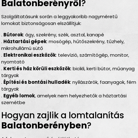
Balatonberényről
?
Szolgáltatásunk során a leggyakoribb nagyméretű
lomokat biztonságosan elszállítjuk:
.
Bútorok
: ágy, szekrény, szék, asztal, kanapé
.
Háztartási gépek
: mosógép, hűtőszekrény, tűzhely,
mikrohullámú sütő
.
Elektronikai eszközök
: televízió, számítógép, monitor,
nyomtató
.
Kerti és ház körüli eszközök
: bicikli, kerti bútor, műanyag
tárgyak
.
Építési és bontási hulladék
: nyílászárók, faanyagok, fém
tárgyak
.
Egyéb lomok
, amelyek nem helyezhetők a háztartási
szemétbe
Hogyan zajlik a lomtalanítás
Balatonberényben
?