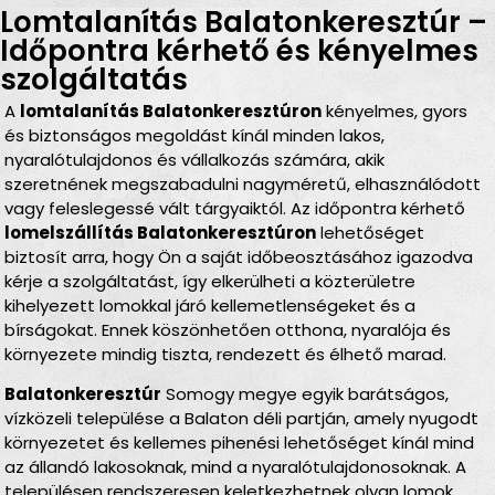
Lomtalanítás Balatonkeresztúr –
Időpontra kérhető és kényelmes
szolgáltatás
A
lomtalanítás Balatonkeresztúron
kényelmes, gyors
és biztonságos megoldást kínál minden lakos,
nyaralótulajdonos és vállalkozás számára, akik
szeretnének megszabadulni nagyméretű, elhasználódott
vagy feleslegessé vált tárgyaiktól. Az időpontra kérhető
lomelszállítás Balatonkeresztúron
lehetőséget
biztosít arra, hogy Ön a saját időbeosztásához igazodva
kérje a szolgáltatást, így elkerülheti a közterületre
kihelyezett lomokkal járó kellemetlenségeket és a
bírságokat. Ennek köszönhetően otthona, nyaralója és
környezete mindig tiszta, rendezett és élhető marad.
Balatonkeresztúr
Somogy megye egyik barátságos,
vízközeli települése a Balaton déli partján, amely nyugodt
környezetet és kellemes pihenési lehetőséget kínál mind
az állandó lakosoknak, mind a nyaralótulajdonosoknak. A
településen rendszeresen keletkezhetnek olyan lomok,