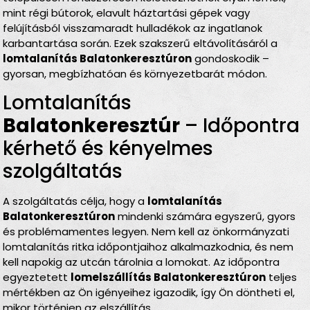
mint régi bútorok, elavult háztartási gépek vagy
felújításból visszamaradt hulladékok az ingatlanok
karbantartása során. Ezek szakszerű eltávolításáról a
lomtalanítás Balatonkeresztúron
gondoskodik –
gyorsan, megbízhatóan és környezetbarát módon.
Lomtalanítás
Balatonkeresztúr
– Időpontra
kérhető és kényelmes
szolgáltatás
A szolgáltatás célja, hogy a
lomtalanítás
Balatonkeresztúron
mindenki számára egyszerű, gyors
és problémamentes legyen. Nem kell az önkormányzati
lomtalanítás ritka időpontjaihoz alkalmazkodnia, és nem
kell napokig az utcán tárolnia a lomokat. Az időpontra
egyeztetett
lomelszállítás Balatonkeresztúron
teljes
mértékben az Ön igényeihez igazodik, így Ön döntheti el,
mikor történjen az elszállítás.