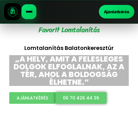
Ajánlatkérés
Favorit Lomtalanítás
Lomtalanítás Balatonkeresztúr
„A HELY, AMIT A FELESLEGES
DOLGOK ELFOGLALNAK, AZ A
TÉR, AHOL A BOLDOGSÁG
ÉLHETNE.”
AJÁNLATKÉRÉS
06 70 426 44 36