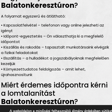
Balatonkeresztúron
?
A folyamat egyszerű és átlátható:
• Kapcsolatfelvétel – telefonon vagy online jelezheti az
igényt
• Időpont-egyeztetés – Ön választhatja ki a megfelelő
időpontot
• Kiszállás és rakodás – tapasztalt munkatársaink elvégzik
a fizikai feladatokat
• Elszállítás – a hulladékot a jogszabályoknak megfelelően
kezeljük
• Környezettudatos feldolgozás – amit lehet,
újrahasznosítunk
Miért érdemes időpontra kérni
a lomtalanítást
Balatonkeresztúron
?
A weboldalon a minőségi felhasználói élmény érdekében sütike