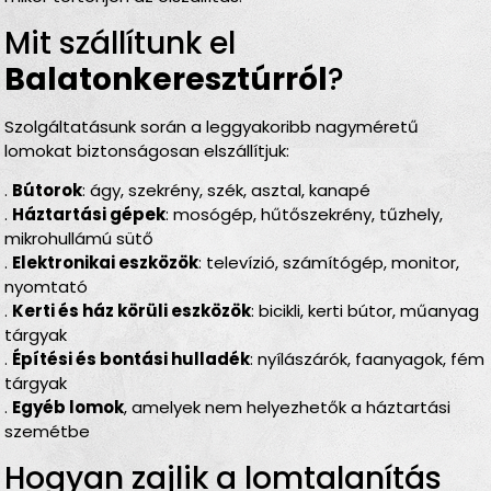
Mit szállítunk el
Balatonkeresztúrról
?
Szolgáltatásunk során a leggyakoribb nagyméretű
lomokat biztonságosan elszállítjuk:
.
Bútorok
: ágy, szekrény, szék, asztal, kanapé
.
Háztartási gépek
: mosógép, hűtőszekrény, tűzhely,
mikrohullámú sütő
.
Elektronikai eszközök
: televízió, számítógép, monitor,
nyomtató
.
Kerti és ház körüli eszközök
: bicikli, kerti bútor, műanyag
tárgyak
.
Építési és bontási hulladék
: nyílászárók, faanyagok, fém
tárgyak
.
Egyéb lomok
, amelyek nem helyezhetők a háztartási
szemétbe
Hogyan zajlik a lomtalanítás