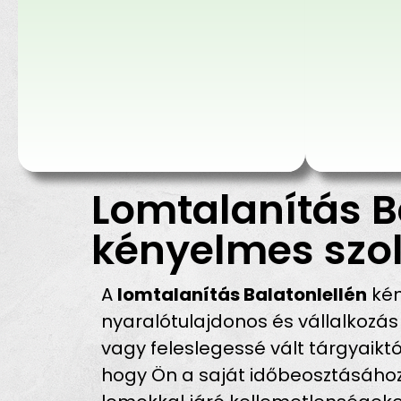
Lomtalanítás B
kényelmes szol
A
lomtalanítás Balatonlellén
kén
nyaralótulajdonos és vállalkozá
vagy feleslegessé vált tárgyaikt
hogy Ön a saját időbeosztásához i