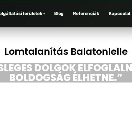
olgáltatási területek
Blog
Referenciák
Kapcsolat
▾
Lomtalanítás Balatonlelle
ESLEGES DOLGOK ELFOGLALN
BOLDOGSÁG ÉLHETNE.”