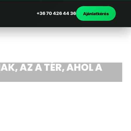
+36 70 426 44 36
Ajánlatkérés
AK, AZ A TÉR, AHOL A