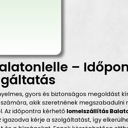
alatonlelle – Időpon
gáltatás
yelmes, gyors és biztonságos megoldást kín
s számára, akik szeretnének megszabadulni
ól. Az időpontra kérhető
lomelszállítás Balat
gazodva kérje a szolgáltatást, így elkerülhet