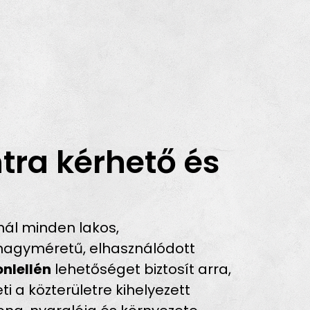
tra kérhető és
ál minden lakos,
 nagyméretű, elhasználódott
onlellén
lehetőséget biztosít arra,
i a közterületre kihelyezett