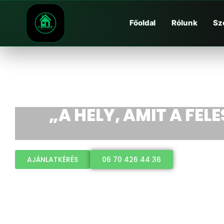
Főoldal
Rólunk
Sz
„A HELY, AMIT A FEL
AJÁNLATKÉRÉS
06 70 426 44 36