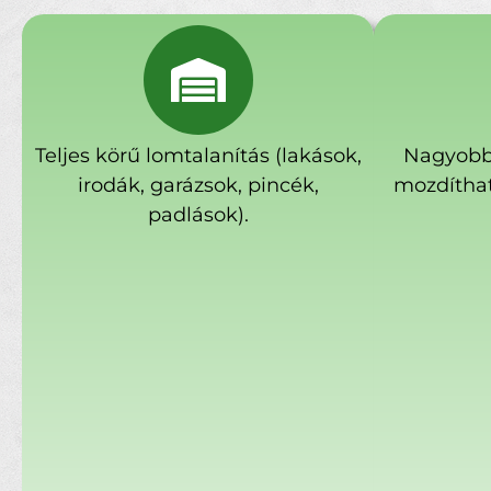
Teljes körű lomtalanítás (lakások,
Nagyobb
irodák, garázsok, pincék,
mozdíthat
padlások).