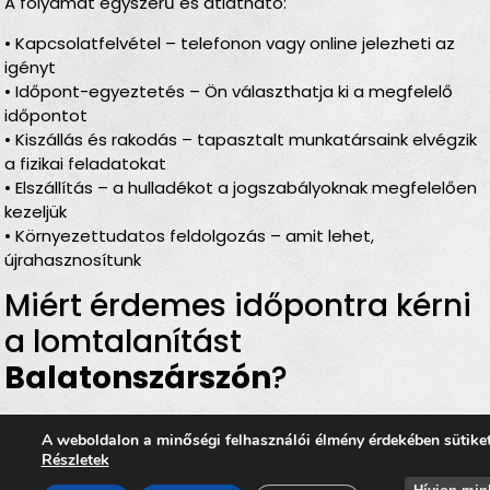
A folyamat egyszerű és átlátható:
• Kapcsolatfelvétel – telefonon vagy online jelezheti az
igényt
• Időpont-egyeztetés – Ön választhatja ki a megfelelő
időpontot
• Kiszállás és rakodás – tapasztalt munkatársaink elvégzik
a fizikai feladatokat
• Elszállítás – a hulladékot a jogszabályoknak megfelelően
kezeljük
• Környezettudatos feldolgozás – amit lehet,
újrahasznosítunk
Miért érdemes időpontra kérni
a lomtalanítást
Balatonszárszón
?
Rugalmas időbeosztás
– Ön döntheti el, mikor
A weboldalon a minőségi felhasználói élmény érdekében sütike
történjen a
lomelszállítás Balatonszárszón
Részletek
Komplett szolgáltatás
– rakodás, szállítás és