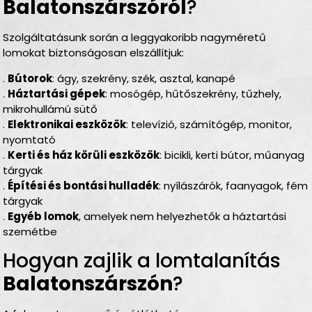
Balatonszárszóról
?
Szolgáltatásunk során a leggyakoribb nagyméretű
lomokat biztonságosan elszállítjuk:
.
Bútorok
: ágy, szekrény, szék, asztal, kanapé
.
Háztartási gépek
: mosógép, hűtőszekrény, tűzhely,
mikrohullámú sütő
.
Elektronikai eszközök
: televízió, számítógép, monitor,
nyomtató
.
Kerti és ház körüli eszközök
: bicikli, kerti bútor, műanyag
tárgyak
.
Építési és bontási hulladék
: nyílászárók, faanyagok, fém
tárgyak
.
Egyéb lomok
, amelyek nem helyezhetők a háztartási
szemétbe
Hogyan zajlik a lomtalanítás
Balatonszárszón
?