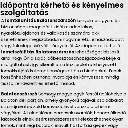
Időpontra kérhető és kényelmes
szolgáltatás
A
lomtalanítás Balatonszárszón
kényelmes, gyors és
biztonságos megoldást kínál minden lakos,
nyaralótulajdonos és vállalkozás számára, akik
szeretnének megszabadulni nagyméretű, elhasználódott
vagy feleslegessé vált tárgyaiktól. Az időpontra kérhető
lomelszállítás Balatonszárszón
lehetőséget biztosít
arra, hogy Ön a saját időbeosztásához igazodva kérje a
szolgáltatást, így elkerülheti a közterületre kihelyezett
lomokkal járó kellemetlenségeket és a bírságokat. Ennek
köszönhetően otthona, nyaralója és környezete mindig
tiszta, rendezett és élhető marad.
Balatonszárszó
Somogy megye egyik festői üdülőhelye a
Balaton déli partján, amely gyönyörű tájával, családbarát
strandjaival és zöld környezetével vonzza a pihenni
vágyókat. A településen nemcsak nyaralók, hanem állandó
lakosok is élnek, ezért rendszeresen keletkezhetnek olyan
lomok, mint régi bútorok, elavult háztartási gépek vagy