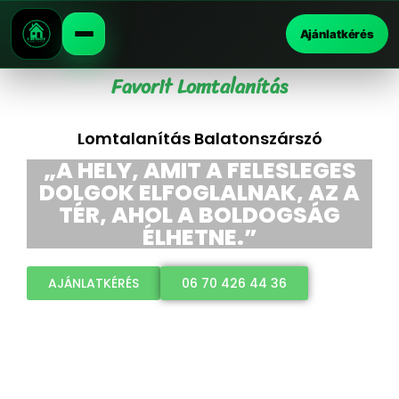
Ajánlatkérés
Favorit Lomtalanítás
Lomtalanítás Balatonszárszó
„A HELY, AMIT A FELESLEGES
DOLGOK ELFOGLALNAK, AZ A
TÉR, AHOL A BOLDOGSÁG
ÉLHETNE.”
AJÁNLATKÉRÉS
06 70 426 44 36