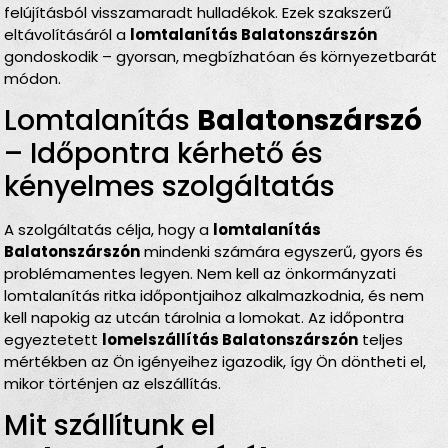
felújításból visszamaradt hulladékok. Ezek szakszerű
eltávolításáról a
lomtalanítás Balatonszárszón
gondoskodik – gyorsan, megbízhatóan és környezetbarát
módon.
Lomtalanítás
Balatonszárszó
– Időpontra kérhető és
kényelmes szolgáltatás
A szolgáltatás célja, hogy a
lomtalanítás
Balatonszárszón
mindenki számára egyszerű, gyors és
problémamentes legyen. Nem kell az önkormányzati
lomtalanítás ritka időpontjaihoz alkalmazkodnia, és nem
kell napokig az utcán tárolnia a lomokat. Az időpontra
egyeztetett
lomelszállítás Balatonszárszón
teljes
mértékben az Ön igényeihez igazodik, így Ön döntheti el,
mikor történjen az elszállítás.
Mit szállítunk el