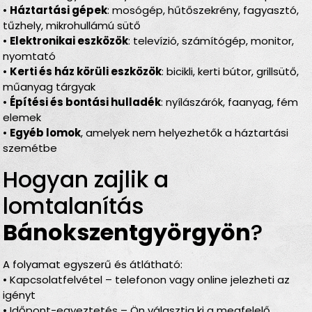
•
Háztartási gépek
: mosógép, hűtőszekrény, fagyasztó,
tűzhely, mikrohullámú sütő
•
Elektronikai eszközök
: televízió, számítógép, monitor,
nyomtató
•
Kerti és ház körüli eszközök
: bicikli, kerti bútor, grillsütő,
műanyag tárgyak
•
Építési és bontási hulladék
: nyílászárók, faanyag, fém
elemek
•
Egyéb lomok
, amelyek nem helyezhetők a háztartási
szemétbe
Hogyan zajlik a
lomtalanítás
Bánokszentgyörgyön
?
A folyamat egyszerű és átlátható:
• Kapcsolatfelvétel – telefonon vagy online jelezheti az
igényt
• Időpont-egyeztetés – Ön választja ki a megfelelő