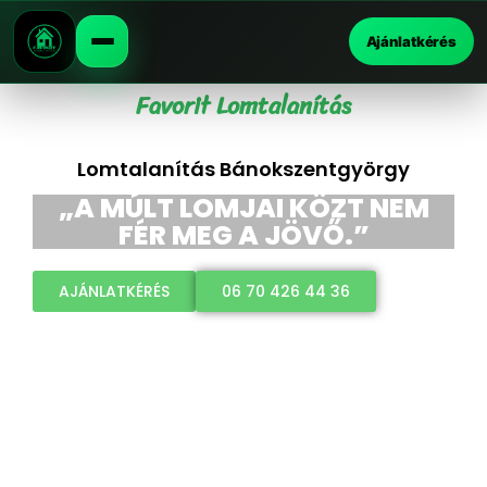
Ajánlatkérés
Favorit Lomtalanítás
Lomtalanítás Bánokszentgyörgy
„A MÚLT LOMJAI KÖZT NEM
FÉR MEG A JÖVŐ.”
AJÁNLATKÉRÉS
06 70 426 44 36