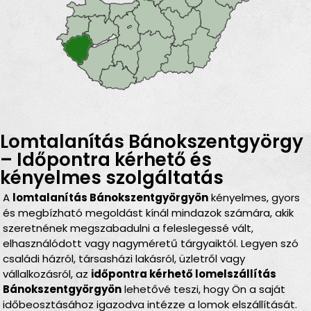
Lomtalanítás Bánokszentgyörgy
– Időpontra kérhető és
kényelmes szolgáltatás
A
lomtalanítás Bánokszentgyörgyön
kényelmes, gyors
és megbízható megoldást kínál mindazok számára, akik
szeretnének megszabadulni a feleslegessé vált,
elhasználódott vagy nagyméretű tárgyaiktól. Legyen szó
családi házról, társasházi lakásról, üzletről vagy
vállalkozásról, az
időpontra kérhető lomelszállítás
Bánokszentgyörgyön
lehetővé teszi, hogy Ön a saját
időbeosztásához igazodva intézze a lomok elszállítását.