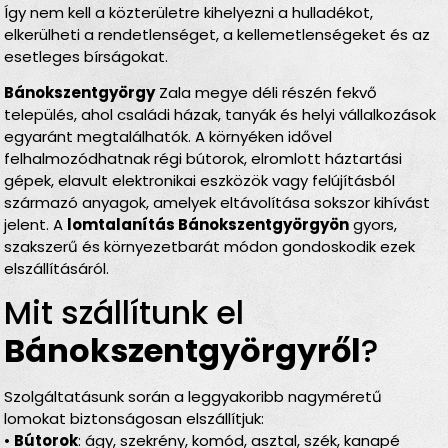
Így nem kell a közterületre kihelyezni a hulladékot,
elkerülheti a rendetlenséget, a kellemetlenségeket és az
esetleges bírságokat.
Bánokszentgyörgy
Zala megye déli részén fekvő
település, ahol családi házak, tanyák és helyi vállalkozások
egyaránt megtalálhatók. A környéken idővel
felhalmozódhatnak régi bútorok, elromlott háztartási
gépek, elavult elektronikai eszközök vagy felújításból
származó anyagok, amelyek eltávolítása sokszor kihívást
jelent. A
lomtalanítás Bánokszentgyörgyön
gyors,
szakszerű és környezetbarát módon gondoskodik ezek
elszállításáról.
Mit szállítunk el
Bánokszentgyörgy­ről
?
Szolgáltatásunk során a leggyakoribb nagyméretű
lomokat biztonságosan elszállítjuk:
•
Bútorok
: ágy, szekrény, komód, asztal, szék, kanapé