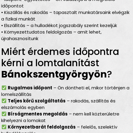
időpontot
• Kiszállás és rakodás – tapasztalt munkatársaink elvégzik
a fizikai munkát
• Elszállítás – a hulladékot jogszabály szerint kezeljük
• Környezettudatos feldolgozás – amit lehet,
újrahasznosítunk
Miért érdemes időpontra
kérni a lomtalanítást
Bánokszentgyörgyön
?
Rugalmas időpont
– Ön döntheti el, mikor történjen a
lomelszállítás
Teljes körű szolgáltatás
– rakodás, szállítás és
elszámolás egyben
Bírságmentes megoldás
– nem kell közterületre
kihelyezni a lomokat
Környezetbarát feldolgozás
– felelős, szelektív