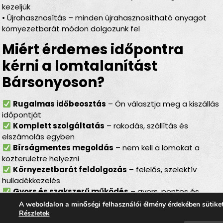
kezeljük
• Újrahasznosítás – minden újrahasznosítható anyagot
környezetbarát módon dolgozunk fel
Miért érdemes időpontra
kérni a lomtalanítást
Bársonyoson?
Rugalmas időbeosztás
– Ön választja meg a kiszállás
időpontját
Komplett szolgáltatás
– rakodás, szállítás és
elszámolás egyben
Bírságmentes megoldás
– nem kell a lomokat a
közterületre helyezni
Környezetbarát feldolgozás
– felelős, szelektív
hulladékkezelés
Gyors és szakszerű működés
– gyors, pontos és
hatékony lebonyolítás
A weboldalon a minőségi felhasználói élmény érdekében sütike
Részletek