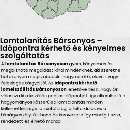
Lomtalanítás Bársonyos –
Időpontra kérhető és kényelmes
szolgáltatás
A
lomtalanítás Bársonyoson
gyors, kényelmes és
megbízható megoldást kínál mindenkinek, aki szeretne
hatékonyan megszabadulni nagyméretű, elavult vagy
felesleges tárgyaitól. Az
időpontra kérhető
lomelszállítás Bársonyoson
lehetővé teszi, hogy Ön
válassza ki a kiszállás pontos időpontját, így elkerülhető a
hagyományos közterületi lomtalanítás minden
kellemetlensége: a zsúfoltság, a felfordulás és a
bírságveszély. Otthona és környezete így mindig tiszta,
rendezett és élhető marad.