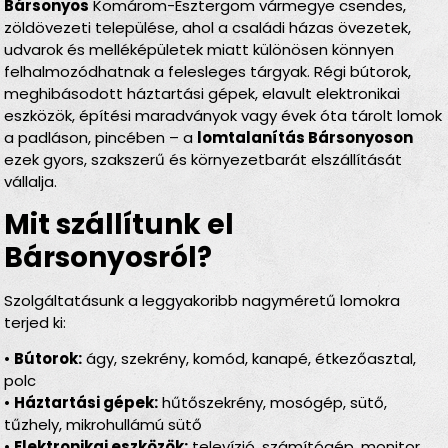
Bársonyos
Komárom-Esztergom vármegye csendes,
zöldövezeti települése, ahol a családi házas övezetek,
udvarok és melléképületek miatt különösen könnyen
felhalmozódhatnak a felesleges tárgyak. Régi bútorok,
meghibásodott háztartási gépek, elavult elektronikai
eszközök, építési maradványok vagy évek óta tárolt lomok
a padláson, pincében – a
lomtalanítás Bársonyoson
ezek gyors, szakszerű és környezetbarát elszállítását
vállalja.
Mit szállítunk el
Bársonyosról?
Szolgáltatásunk a leggyakoribb nagyméretű lomokra
terjed ki:
•
Bútorok:
ágy, szekrény, komód, kanapé, étkezőasztal,
polc
•
Háztartási gépek:
hűtőszekrény, mosógép, sütő,
tűzhely, mikrohullámú sütő
•
Elektronikai eszközök:
televízió, számítógép, monitor,