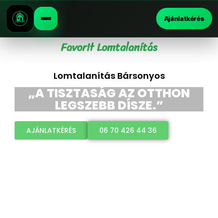
Ajánlatkérés
Favorit Lomtalanítás
Lomtalanítás Bársonyos
„A TISZTASÁG AZ OTTHON
LEGSZEBB DÍSZE.”
AJÁNLATKÉRÉS
06 70 426 44 36