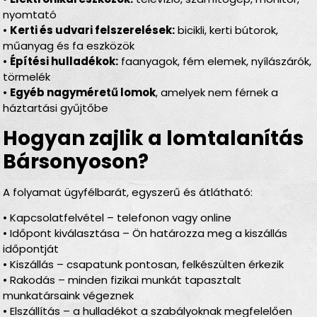
nyomtató
•
Kerti és udvari felszerelések:
bicikli, kerti bútorok,
műanyag és fa eszközök
•
Építési hulladékok:
faanyagok, fém elemek, nyílászárók,
törmelék
•
Egyéb nagyméretű lomok
, amelyek nem férnek a
háztartási gyűjtőbe
Hogyan zajlik a lomtalanítás
Bársonyoson?
A folyamat ügyfélbarát, egyszerű és átlátható:
• Kapcsolatfelvétel – telefonon vagy online
• Időpont kiválasztása – Ön határozza meg a kiszállás
időpontját
• Kiszállás – csapatunk pontosan, felkészülten érkezik
• Rakodás – minden fizikai munkát tapasztalt
munkatársaink végeznek
• Elszállítás – a hulladékot a szabályoknak megfelelően