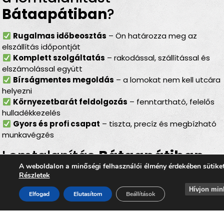
Bátaapátiban
?
Rugalmas időbeosztás
– Ön határozza meg az
elszállítás időpontját
Komplett szolgáltatás
– rakodással, szállítással és
elszámolással együtt
Bírságmentes megoldás
– a lomokat nem kell utcára
helyezni
Környezetbarát feldolgozás
– fenntartható, felelős
hulladékkezelés
Gyors és profi csapat
– tiszta, precíz és megbízható
munkavégzés
Lomtalanítás
Bátaapátiban
–
A weboldalon a minőségi felhasználói élmény érdekében sütike
ideális választás minden
Részletek
helyzetben
Hívjon min
Elfogad
Elutasítom
Beállítások
Akár
költözés
,
nagytakarítás
,
pince- vagy
padlásürítés
,
garázsrendezés
,
felújítás utáni