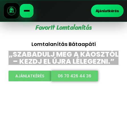
Ajánlatkérés
Favorit Lomtalanítás
Lomtalanítás Bátaapáti
„SZABADULJ MEG A KÁOSZTÓL
– KEZDJ EL ÚJRA LÉLEGEZNI.”
AJÁNLATKÉRÉS
06 70 426 44 36