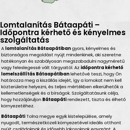
Lomtalanítás Bátaapáti –
Időpontra kérhető és kényelmes
szolgáltatás
A
lomtalanítás Bátaapátiban
gyors, kényelmes és
biztonságos megoldást nyújt mindenkinek, aki szeretne
hatékonyan és szabályosan megszabadulni nagyméretű
vagy feleslegessé vált tárgyaitól. Az
időpontra kérhető
lomelszállítás Bátaapátiban
lehetővé teszi, hogy Ön
határozza meg a kiszállás idejét, így a lomokat nem kell
közterületre helyezni, és teljes mértékben elkerülhetők a
kellemetlenségek és a bírságok. Szolgáltatásunk célja,
hogy hozzájáruljon
Bátaapáti
rendezett, tiszta és élhető
környezetéhez.
Bátaapáti
Tolna megye egyik kistelepülése, amely
nyugodt, természetközeli környezetével ideális otthont
nyújt családoknak és idősebb lakosoknak egyaránt. A