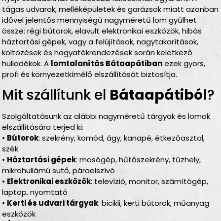
tágas udvarok, melléképületek és garázsok miatt azonban
idővel jelentős mennyiségű nagyméretű lom gyűlhet
össze: régi bútorok, elavult elektronikai eszközök, hibás
háztartási gépek, vagy a felújítások, nagytakarítások,
költözések és hagyatékrendezések során keletkező
hulladékok. A
lomtalanítás Bátaapátiban
ezek gyors,
profi és környezetkímélő elszállítását biztosítja.
Mit szállítunk el
Bátaapátiból
?
Szolgáltatásunk az alábbi nagyméretű tárgyak és lomok
elszállítására terjed ki:
•
Bútorok
: szekrény, komód, ágy, kanapé, étkezőasztal,
szék
•
Háztartási gépek
: mosógép, hűtőszekrény, tűzhely,
mikrohullámú sütő, páraelszívó
•
Elektronikai eszközök
: televízió, monitor, számítógép,
laptop, nyomtató
•
Kerti és udvari tárgyak
: bicikli, kerti bútorok, műanyag
eszközök