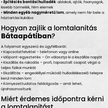
•
Építési és bontási hulladék
: ablakok, ajtók, faanyagok,
kisebb törmelék, fém elemek
•
Minden egyéb nagyméretű lom
, amely nem fér bele a
háztartási kukába
Hogyan zajlik a lomtalanítás
Bátaapátiban
?
A folyamat egyszerű és ügyfélbarát:
• Kapcsolatfelvétel – telefonon vagy online
• Időpont-egyeztetés – Ön választja ki a kiszállás napját
• Kiszállás és rakodás – profi, tapasztalt csapat végzi a
teljes fizikai munkát
• Elszállítás – engedéllyel működő hulladékkezelő telepre
kerül minden lom
• Környezettudatos feldolgozás – amit lehet,
újrahasznosítunk
Miért érdemes időpontra kérni
a lomtalanítást