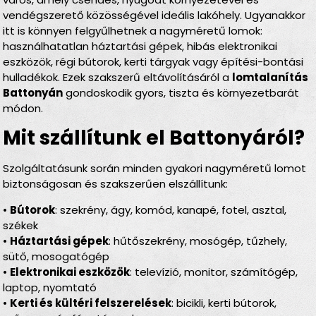
vendégszerető közösségével ideális lakóhely. Ugyanakkor
itt is könnyen felgyűlhetnek a nagyméretű lomok:
használhatatlan háztartási gépek, hibás elektronikai
eszközök, régi bútorok, kerti tárgyak vagy építési-bontási
hulladékok. Ezek szakszerű eltávolításáról a
lomtalanítás
Battonyán
gondoskodik gyors, tiszta és környezetbarát
módon.
Mit szállítunk el Battonyáról?
Szolgáltatásunk során minden gyakori nagyméretű lomot
biztonságosan és szakszerűen elszállítunk:
•
Bútorok
: szekrény, ágy, komód, kanapé, fotel, asztal,
székek
•
Háztartási gépek
: hűtőszekrény, mosógép, tűzhely,
sütő, mosogatógép
•
Elektronikai eszközök
: televízió, monitor, számítógép,
laptop, nyomtató
•
Kerti és kültéri felszerelések
: bicikli, kerti bútorok,