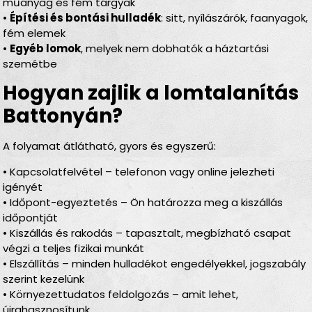
műanyag és fém tárgyak
•
Építési és bontási hulladék
: sitt, nyílászárók, faanyagok,
fém elemek
•
Egyéb lomok
, melyek nem dobhatók a háztartási
szemétbe
Hogyan zajlik a lomtalanítás
Battonyán?
A folyamat átlátható, gyors és egyszerű:
• Kapcsolatfelvétel – telefonon vagy online jelezheti
igényét
• Időpont-egyeztetés – Ön határozza meg a kiszállás
időpontját
• Kiszállás és rakodás – tapasztalt, megbízható csapat
végzi a teljes fizikai munkát
• Elszállítás – minden hulladékot engedélyekkel, jogszabály
szerint kezelünk
• Környezettudatos feldolgozás – amit lehet,
újrahasznosítunk