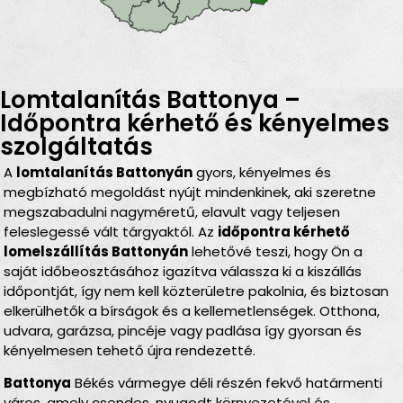
Lomtalanítás Battonya –
Időpontra kérhető és kényelmes
szolgáltatás
A
lomtalanítás Battonyán
gyors, kényelmes és
megbízható megoldást nyújt mindenkinek, aki szeretne
megszabadulni nagyméretű, elavult vagy teljesen
feleslegessé vált tárgyaktól. Az
időpontra kérhető
lomelszállítás Battonyán
lehetővé teszi, hogy Ön a
saját időbeosztásához igazítva válassza ki a kiszállás
időpontját, így nem kell közterületre pakolnia, és biztosan
elkerülhetők a bírságok és a kellemetlenségek. Otthona,
udvara, garázsa, pincéje vagy padlása így gyorsan és
kényelmesen tehető újra rendezetté.
Battonya
Békés vármegye déli részén fekvő határmenti
város, amely csendes, nyugodt környezetével és