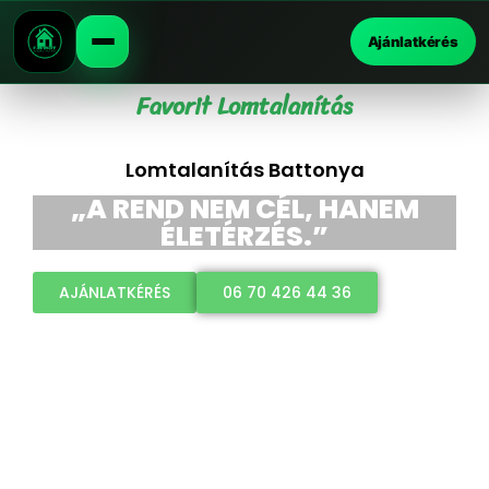
Ajánlatkérés
Favorit Lomtalanítás
Lomtalanítás Battonya
„A REND NEM CÉL, HANEM
ÉLETÉRZÉS.”
AJÁNLATKÉRÉS
06 70 426 44 36