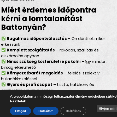
Miért érdemes időpontra
kérni a lomtalanítást
Battonyán?
Rugalmas időpontválasztás
– Ön dönti el, mikor
érkezzünk
Komplett szolgáltatás
– rakodás, szállítás és
elszámolás egyben
Nincs szükség közterületre pakolni
– így minden
bírság elkerülhető
Környezetbarát megoldás
– felelős, szelektív
hulladékkezeléssel
Gyors és profi csapat
– tiszta, hatékony és
gördülékeny munkavégzés
A weboldalon a minőségi felhasználói élmény érdekében sütike
Lomtalanítás Battonya –
Részletek
ideális választás minden
Hívjon min
Elfogad
Elutasítom
Beállítások