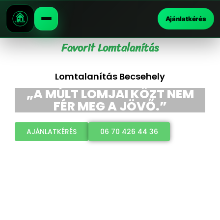
Ajánlatkérés
Favorit Lomtalanítás
Lomtalanítás Becsehely
„A MÚLT LOMJAI KÖZT NEM
FÉR MEG A JÖVŐ.”
AJÁNLATKÉRÉS
06 70 426 44 36