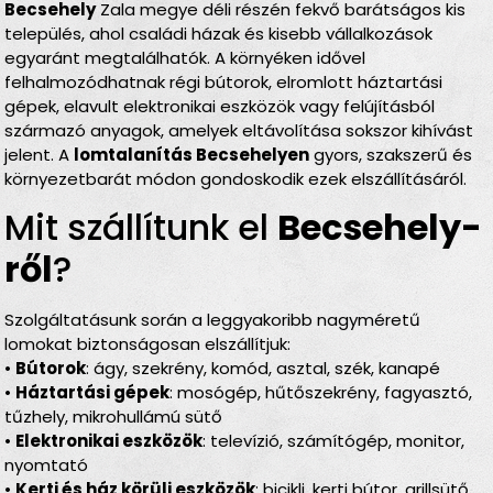
Becsehely
Zala megye déli részén fekvő barátságos kis
település, ahol családi házak és kisebb vállalkozások
egyaránt megtalálhatók. A környéken idővel
felhalmozódhatnak régi bútorok, elromlott háztartási
gépek, elavult elektronikai eszközök vagy felújításból
származó anyagok, amelyek eltávolítása sokszor kihívást
jelent. A
lomtalanítás Becsehelyen
gyors, szakszerű és
környezetbarát módon gondoskodik ezek elszállításáról.
Mit szállítunk el
Becsehely­
ről
?
Szolgáltatásunk során a leggyakoribb nagyméretű
lomokat biztonságosan elszállítjuk:
•
Bútorok
: ágy, szekrény, komód, asztal, szék, kanapé
•
Háztartási gépek
: mosógép, hűtőszekrény, fagyasztó,
tűzhely, mikrohullámú sütő
•
Elektronikai eszközök
: televízió, számítógép, monitor,
nyomtató
•
Kerti és ház körüli eszközök
: bicikli, kerti bútor, grillsütő,