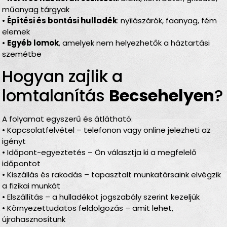
műanyag tárgyak
•
Építési és bontási hulladék
: nyílászárók, faanyag, fém
elemek
•
Egyéb lomok
, amelyek nem helyezhetők a háztartási
szemétbe
Hogyan zajlik a
lomtalanítás
Becsehelyen
?
A folyamat egyszerű és átlátható:
• Kapcsolatfelvétel – telefonon vagy online jelezheti az
igényt
• Időpont-egyeztetés – Ön választja ki a megfelelő
időpontot
• Kiszállás és rakodás – tapasztalt munkatársaink elvégzik
a fizikai munkát
• Elszállítás – a hulladékot jogszabály szerint kezeljük
• Környezettudatos feldolgozás – amit lehet,
újrahasznosítunk