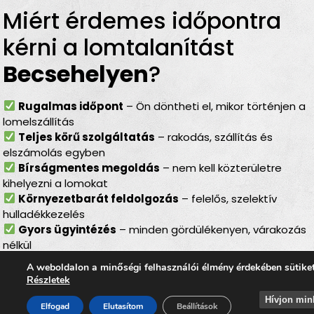
Miért érdemes időpontra
kérni a lomtalanítást
Becsehelyen
?
Rugalmas időpont
– Ön döntheti el, mikor történjen a
lomelszállítás
Teljes körű szolgáltatás
– rakodás, szállítás és
elszámolás egyben
Bírságmentes megoldás
– nem kell közterületre
kihelyezni a lomokat
Környezetbarát feldolgozás
– felelős, szelektív
hulladékkezelés
Gyors ügyintézés
– minden gördülékenyen, várakozás
nélkül
Lomtalanítás
Becsehelyen
A weboldalon a minőségi felhasználói élmény érdekében sütike
Részletek
– ideális választás minden
Hívjon min
Elfogad
Elutasítom
Beállítások