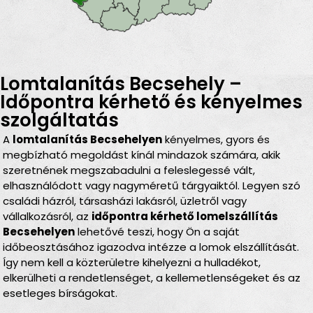
Lomtalanítás Becsehely –
Időpontra kérhető és kényelmes
szolgáltatás
A
lomtalanítás Becsehelyen
kényelmes, gyors és
megbízható megoldást kínál mindazok számára, akik
szeretnének megszabadulni a feleslegessé vált,
elhasználódott vagy nagyméretű tárgyaiktól. Legyen szó
családi házról, társasházi lakásról, üzletről vagy
vállalkozásról, az
időpontra kérhető lomelszállítás
Becsehelyen
lehetővé teszi, hogy Ön a saját
időbeosztásához igazodva intézze a lomok elszállítását.
Így nem kell a közterületre kihelyezni a hulladékot,
elkerülheti a rendetlenséget, a kellemetlenségeket és az
esetleges bírságokat.