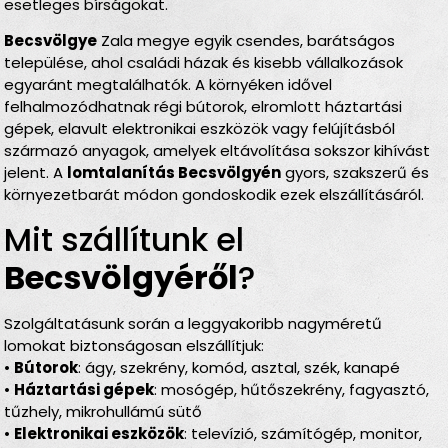
esetleges bírságokat.
Becsvölgye
Zala megye egyik csendes, barátságos
települése, ahol családi házak és kisebb vállalkozások
egyaránt megtalálhatók. A környéken idővel
felhalmozódhatnak régi bútorok, elromlott háztartási
gépek, elavult elektronikai eszközök vagy felújításból
származó anyagok, amelyek eltávolítása sokszor kihívást
jelent. A
lomtalanítás Becsvölgyén
gyors, szakszerű és
környezetbarát módon gondoskodik ezek elszállításáról.
Mit szállítunk el
Becsvölgyéről
?
Szolgáltatásunk során a leggyakoribb nagyméretű
lomokat biztonságosan elszállítjuk:
•
Bútorok
: ágy, szekrény, komód, asztal, szék, kanapé
•
Háztartási gépek
: mosógép, hűtőszekrény, fagyasztó,
tűzhely, mikrohullámú sütő
•
Elektronikai eszközök
: televízió, számítógép, monitor,