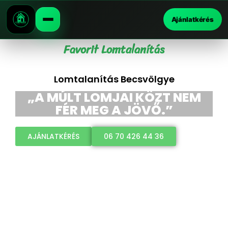
Ajánlatkérés
Favorit Lomtalanítás
Lomtalanítás Becsvölgye
„A MÚLT LOMJAI KÖZT NEM
FÉR MEG A JÖVŐ.”
AJÁNLATKÉRÉS
06 70 426 44 36