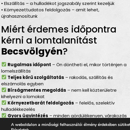
• Elszállítás – a hulladékot jogszabály szerint kezeljük
• Környezettudatos feldolgozás – amit lehet,
újrahasznosítunk
Miért érdemes időpontra
kérni a lomtalanítást
Becsvölgyén
?
Rugalmas időpont
– Ön döntheti el, mikor történjen a
lomelszállítás
Teljes körű szolgáltatás
– rakodás, szállítás és
elszámolás egyben
Bírságmentes megoldás
– nem kell közterületre
kihelyezni a lomokat
Környezetbarát feldolgozás
– felelős, szelektív
hulladékkezelés
Gyors ügyintézés
– minden gördülékenyen, várakozás
nélkül
A weboldalon a minőségi felhasználói élmény érdekében sütike
Részletek