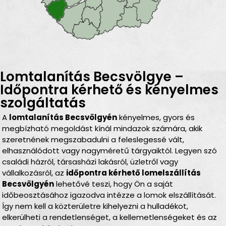
Lomtalanítás Becsvölgye –
Időpontra kérhető és kényelmes
szolgáltatás
A
lomtalanítás Becsvölgyén
kényelmes, gyors és
megbízható megoldást kínál mindazok számára, akik
szeretnének megszabadulni a feleslegessé vált,
elhasználódott vagy nagyméretű tárgyaiktól. Legyen szó
családi házról, társasházi lakásról, üzletről vagy
vállalkozásról, az
időpontra kérhető lomelszállítás
Becsvölgyén
lehetővé teszi, hogy Ön a saját
időbeosztásához igazodva intézze a lomok elszállítását.
Így nem kell a közterületre kihelyezni a hulladékot,
elkerülheti a rendetlenséget, a kellemetlenségeket és az