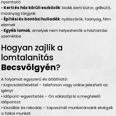
nyomtató
•
Kerti és ház körüli eszközök
: bicikli, kerti bútor, grillsütő,
műanyag tárgyak
•
Építési és bontási hulladék
: nyílászárók, faanyag, fém
elemek
•
Egyéb lomok
, amelyek nem helyezhetők a háztartási
szemétbe
Hogyan zajlik a
lomtalanítás
Becsvölgyén
?
A folyamat egyszerű és átlátható:
• Kapcsolatfelvétel – telefonon vagy online jelezheti az
igényt
• Időpont-egyeztetés – Ön választja ki a megfelelő
időpontot
• Kiszállás és rakodás – tapasztalt munkatársaink elvégzik
a fizikai munkát