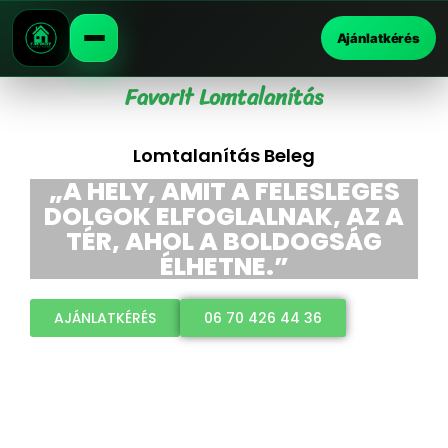
Ajánlatkérés
Favorit Lomtalanítás
Lomtalanítás Beleg
„A HELY, AMIT A FELESLEGES
DOLGOK ELFOGLALNAK, AZ A
TÉR, AHOL A BOLDOGSÁG
ÉLHETNE.”
AJÁNLATKÉRÉS
06 70 426 44 36