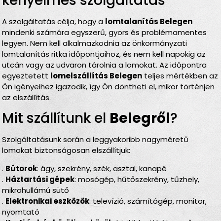
kényelmes szolgáltatás
A szolgáltatás célja, hogy a
lomtalanítás Belegen
mindenki számára egyszerű, gyors és problémamentes
legyen. Nem kell alkalmazkodnia az önkormányzati
lomtalanítás ritka időpontjaihoz, és nem kell napokig az
utcán vagy az udvaron tárolnia a lomokat. Az időpontra
egyeztetett
lomelszállítás Belegen
teljes mértékben az
Ön igényeihez igazodik, így Ön döntheti el, mikor történjen
az elszállítás.
Mit szállítunk el
Belegről
?
Szolgáltatásunk során a leggyakoribb nagyméretű
lomokat biztonságosan elszállítjuk:
.
Bútorok
: ágy, szekrény, szék, asztal, kanapé
.
Háztartási gépek
: mosógép, hűtőszekrény, tűzhely,
mikrohullámú sütő
.
Elektronikai eszközök
: televízió, számítógép, monitor,
nyomtató