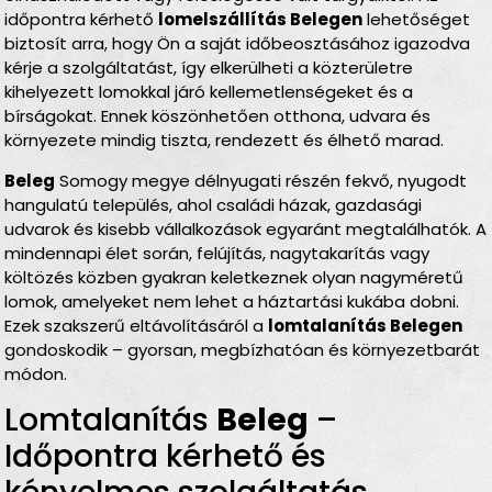
időpontra kérhető
lomelszállítás Belegen
lehetőséget
biztosít arra, hogy Ön a saját időbeosztásához igazodva
kérje a szolgáltatást, így elkerülheti a közterületre
kihelyezett lomokkal járó kellemetlenségeket és a
bírságokat. Ennek köszönhetően otthona, udvara és
környezete mindig tiszta, rendezett és élhető marad.
Beleg
Somogy megye délnyugati részén fekvő, nyugodt
hangulatú település, ahol családi házak, gazdasági
udvarok és kisebb vállalkozások egyaránt megtalálhatók. A
mindennapi élet során, felújítás, nagytakarítás vagy
költözés közben gyakran keletkeznek olyan nagyméretű
lomok, amelyeket nem lehet a háztartási kukába dobni.
Ezek szakszerű eltávolításáról a
lomtalanítás Belegen
gondoskodik – gyorsan, megbízhatóan és környezetbarát
módon.
Lomtalanítás
Beleg
–
Időpontra kérhető és