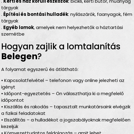
.
Kerti és ház körüli eszközök
: bicikli, kerti bútor, műanyag
tárgyak
.
Építési és bontási hulladék
: nyílászárók, faanyagok, fém
tárgyak
.
Egyéb lomok
, amelyek nem helyezhetők a háztartási
szemétbe
Hogyan zajlik a lomtalanítás
Belegen
?
A folyamat egyszerű és átlátható:
• Kapcsolatfelvétel – telefonon vagy online jelezheti az
igényt
• Időpont-egyeztetés – Ön választhatja ki a megfelelő
időpontot
• Kiszállás és rakodás – tapasztalt munkatársaink elvégzik
a fizikai feladatokat
• Elszállítás – a hulladékot a jogszabályoknak megfelelően
kezeljük
• Környezettudatos feldolgozás – amit lehet,