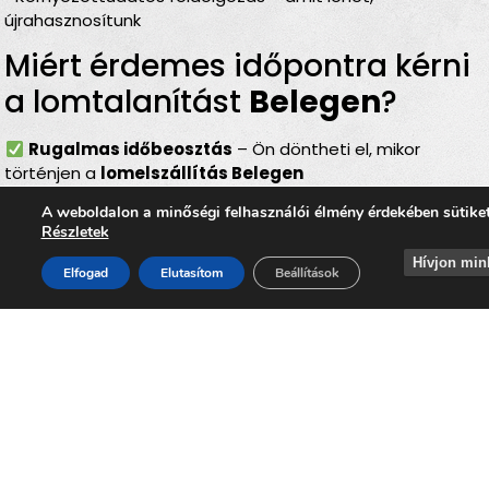
újrahasznosítunk
Miért érdemes időpontra kérni
a lomtalanítást
Belegen
?
Rugalmas időbeosztás
– Ön döntheti el, mikor
történjen a
lomelszállítás Belegen
Komplett szolgáltatás
– rakodás, szállítás és
A weboldalon a minőségi felhasználói élmény érdekében sütike
elszámolás egyben
Részletek
Bírságmentes megoldás
– nem kell közterületre
Hívjon min
kihelyezni a lomokat
Elfogad
Elutasítom
Beállítások
Környezetbarát feldolgozás
– felelős, szelektív
hulladékkezelés
Gyors és szakszerű
– minden gördülékenyen,
biztonságosan történik
Lomtalanítás
Beleg
– ideális
választás minden helyzetben