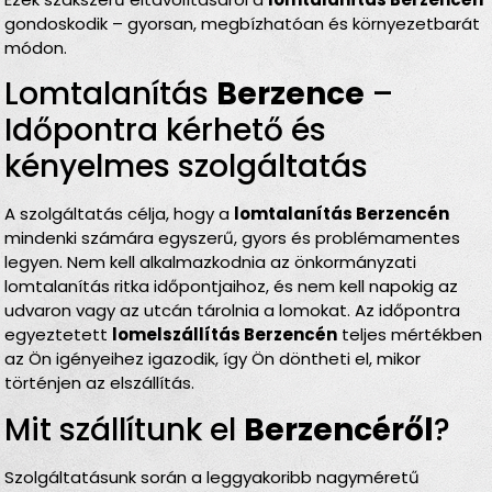
gondoskodik – gyorsan, megbízhatóan és környezetbarát
módon.
Lomtalanítás
Berzence
–
Időpontra kérhető és
kényelmes szolgáltatás
A szolgáltatás célja, hogy a
lomtalanítás Berzencén
mindenki számára egyszerű, gyors és problémamentes
legyen. Nem kell alkalmazkodnia az önkormányzati
lomtalanítás ritka időpontjaihoz, és nem kell napokig az
udvaron vagy az utcán tárolnia a lomokat. Az időpontra
egyeztetett
lomelszállítás Berzencén
teljes mértékben
az Ön igényeihez igazodik, így Ön döntheti el, mikor
történjen az elszállítás.
Mit szállítunk el
Berzencéről
?
Szolgáltatásunk során a leggyakoribb nagyméretű