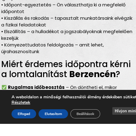
• Időpont-egyeztetés – Ön választhatja ki a megfelelő
időpontot
• Kiszállás és rakodás – tapasztalt munkatársaink elvégzik
a fizikai feladatokat
• Elszállítás – a hulladékot a jogszabályoknak megfelelően
kezeljük
• Környezettudatos feldolgozás – amit lehet,
újrahasznosítunk
Miért érdemes időpontra kérni
a lomtalanítást
Berzencén
?
Rugalmas időbeosztás
– Ön döntheti el, mikor
történjen a
lomelszállítás Berzencén
A weboldalon a minőségi felhasználói élmény érdekében sütike
Komplett szolgáltatás
– rakodás, szállítás és
Részletek
elszámolás egyben
Hívjon min
Bírságmentes megoldás
– nem kell közterületre
Elfogad
Elutasítom
Beállítások
kihelyezni a lomokat
Környezetbarát feldolgozás
– felelős, szelektív
hulladékkezelés