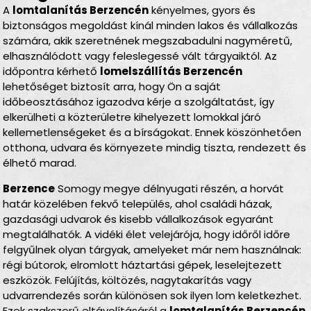
A
lomtalanítás Berzencén
kényelmes, gyors és
biztonságos megoldást kínál minden lakos és vállalkozás
számára, akik szeretnének megszabadulni nagyméretű,
elhasználódott vagy feleslegessé vált tárgyaiktól. Az
időpontra kérhető
lomelszállítás Berzencén
lehetőséget biztosít arra, hogy Ön a saját
időbeosztásához igazodva kérje a szolgáltatást, így
elkerülheti a közterületre kihelyezett lomokkal járó
kellemetlenségeket és a bírságokat. Ennek köszönhetően
otthona, udvara és környezete mindig tiszta, rendezett és
élhető marad.
Berzence
Somogy megye délnyugati részén, a horvát
határ közelében fekvő település, ahol családi házak,
gazdasági udvarok és kisebb vállalkozások egyaránt
megtalálhatók. A vidéki élet velejárója, hogy időről időre
felgyűlnek olyan tárgyak, amelyeket már nem használnak:
régi bútorok, elromlott háztartási gépek, leselejtezett
eszközök. Felújítás, költözés, nagytakarítás vagy
udvarrendezés során különösen sok ilyen lom keletkezhet.
Ezek szakszerű eltávolításáról a
lomtalanítás Berzencén