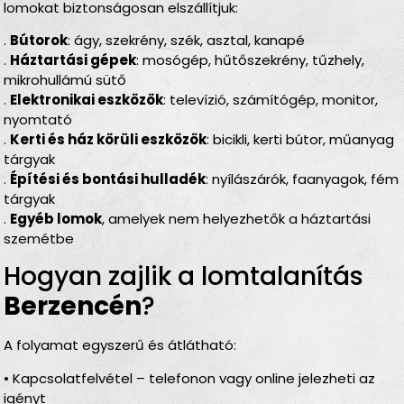
lomokat biztonságosan elszállítjuk:
.
Bútorok
: ágy, szekrény, szék, asztal, kanapé
.
Háztartási gépek
: mosógép, hűtőszekrény, tűzhely,
mikrohullámú sütő
.
Elektronikai eszközök
: televízió, számítógép, monitor,
nyomtató
.
Kerti és ház körüli eszközök
: bicikli, kerti bútor, műanyag
tárgyak
.
Építési és bontási hulladék
: nyílászárók, faanyagok, fém
tárgyak
.
Egyéb lomok
, amelyek nem helyezhetők a háztartási
szemétbe
Hogyan zajlik a lomtalanítás
Berzencén
?
A folyamat egyszerű és átlátható:
• Kapcsolatfelvétel – telefonon vagy online jelezheti az
igényt