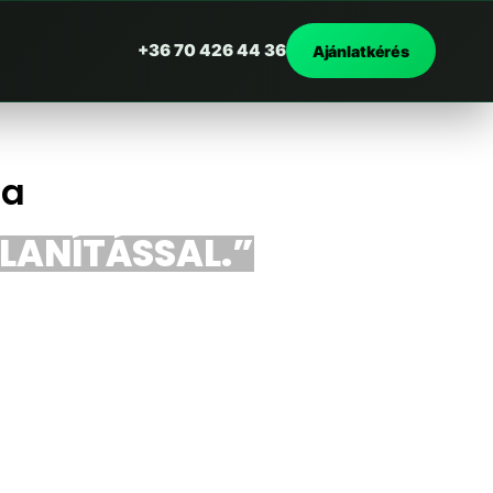
+36 70 426 44 36
Ajánlatkérés
za
ALANÍTÁSSAL.”