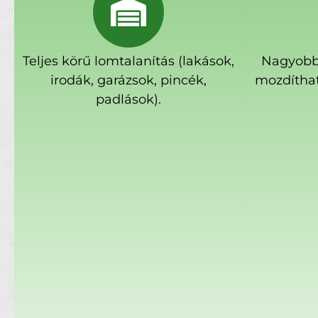
Teljes körű lomtalanítás (lakások,
Nagyobb
irodák, garázsok, pincék,
mozdíthat
padlások).