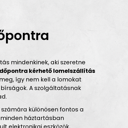
őpontra
ás mindenkinek, aki szeretne
időpontra kérhető lomelszállítás
a meg, így nem kell a lomokat
 bírságok. A szolgáltatásnak
ad.
k számára különösen fontos a
al minden háztartásban
lt elektronikai eszközök,