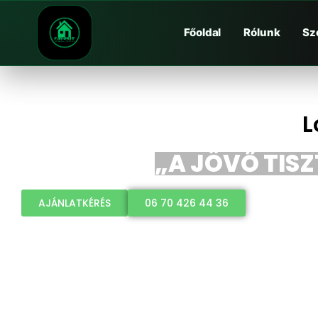
Főoldal
Rólunk
Sz
L
„A JÖVŐ TISZ
AJÁNLATKÉRÉS
06 70 426 44 36