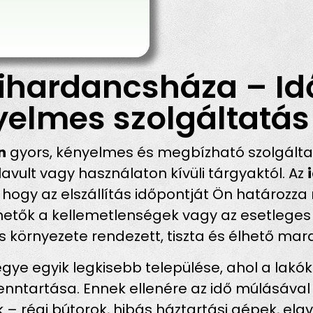
Bihardancsháza – Id
yelmes szolgáltatás
n
gyors, kényelmes és megbízható szolgáltat
vult vagy használaton kívüli tárgyaktól. Az
, hogy az elszállítás időpontját Ön határozz
rülhetők a kellemetlenségek vagy az esetleges
 környezete rendezett, tiszta és élhető mar
ye egyik legkisebb települése, ahol a lakó
fenntartása. Ennek ellenére az idő múlásáv
 régi bútorok, hibás háztartási gépek, elavu