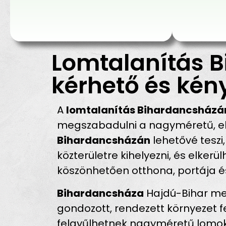
Lomtalanítás 
kérhető és kén
A
lomtalanítás Bihardancsházá
megszabadulni a nagyméretű, ela
Bihardancsházán
lehetővé teszi
közterületre kihelyezni, és elke
köszönhetően otthona, portája és
Bihardancsháza
Hajdú-Bihar meg
gondozott, rendezett környezet 
felgyűlhetnek nagyméretű lomok –