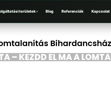
olgáltatási területek
Blog
Referenciák
Kapcsolat
▾
omtalanítás Bihardancshá
TA – KEZDD EL MA A LOMT