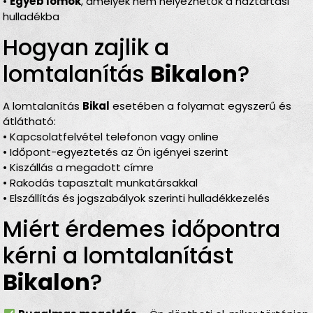
•
Egyéb lomok
, amelyek nem helyezhetők a háztartási
hulladékba
Hogyan zajlik a
lomtalanítás
Bikalon
?
A lomtalanítás
Bikal
esetében a folyamat egyszerű és
átlátható:
• Kapcsolatfelvétel telefonon vagy online
• Időpont-egyeztetés az Ön igényei szerint
• Kiszállás a megadott címre
• Rakodás tapasztalt munkatársakkal
• Elszállítás és jogszabályok szerinti hulladékkezelés
Miért érdemes időpontra
kérni a lomtalanítást
Bikalon
?