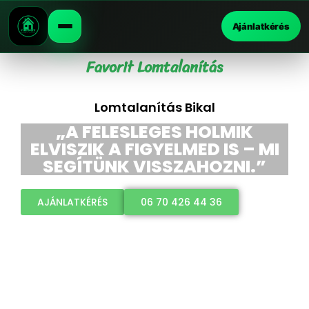
Ajánlatkérés
Favorit Lomtalanítás
Lomtalanítás Bikal
„A FELESLEGES HOLMIK
ELVISZIK A FIGYELMED IS – MI
SEGÍTÜNK VISSZAHOZNI.”
AJÁNLATKÉRÉS
06 70 426 44 36