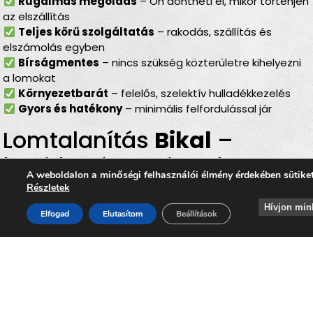
Rugalmas megoldás
– Ön döntheti el, mikor történjen
az elszállítás
Teljes körű szolgáltatás
– rakodás, szállítás és
elszámolás egyben
Bírságmentes
– nincs szükség közterületre kihelyezni
a lomokat
Környezetbarát
– felelős, szelektív hulladékkezelés
Gyors és hatékony
– minimális felfordulással jár
Lomtalanítás
Bikal
–
ideális választás minden
A weboldalon a minőségi felhasználói élmény érdekében sütike
helyzetben
Részletek
Hívjon min
Elfogad
Elutasítom
Beállítások
Akár
költözésről, lakásfelújításról, garázs- vagy
pinceürítésről, irodai selejtezésről vagy egy nagyobb
rendrakásról
van szó, a
lomtalanítás Bikal
területén
mindig megbízható megoldást jelent. Az
időpontra
kérhető lomelszállítás Bikalon
lehetővé teszi, hogy Ön
gyorsan, kényelmesen és környezetbarát módon