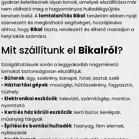
gyakran keletkeznek olyan lomok, amelyek elszállítása már
nem oldható meg a hagyományos hulladékgyűjtés
keretein belül. A
lomtalanítás Bikal
területén ebben nyújt
szervezett és megbízható segítséget, hozzájárulva
ahhoz, hogy
Bikal
tiszta, rendezett és élhető maradjon a
helyi lakók számára.
Mit szállítunk el
Bikalról
?
Szolgáltatásunk során a leggyakoribb nagyméretű
lomokat biztonságosan elszállítjuk:
•
Bútorok
: ágy, szekrény, kanapé, fotel, asztal, szék
•
Háztartási gépek
: mosógép, hűtőszekrény, fagyasztó,
tűzhely
•
Elektronikai eszközök
: televízió, számítógép, monitor,
nyomtató
•
Kerti és ház körüli eszközök
: kerti bútor, kerékpár,
műanyag tárgyak
•
Építési és bontási hulladék
: faanyag, fém elemek,
nyílászárók