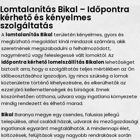
Lomtalanítás Bikal – Időpontra
kérhető és kényelmes
szolgáltatás
A
lomtalanítás Bikal
területén kényelmes, gyors és
megbízható megoldást kínál mindazok számára, akik
szeretnének megszabadulni a felhalmozódott,
nagyméretű vagy feleslegessé vált lomoktól. Az
időpontra kérhető lomelszállítás Bikalon
lehetőséget
biztosít arra, hogy a szolgáltatás teljes mértékben az Ön
időbeosztásához igazodjon, így nincs szükség a lomok
közterületre történő kihelyezésére, és elkerülhetők az
ezzel járó kellemetlenségek és bírságok. Ennek
köszönhetően otthona, udvara vagy ingatlana környezete
mindig rendezett és élhető marad.
Bikal
Baranya megye egy csendes, falusias jellegű
települése, ahol családi házak, udvarok és mezőgazdasági
ingatlanok egyaránt megtalálhatók. A mindennapi élet,
költözések, felújítások vagy nagyobb rendrakások során