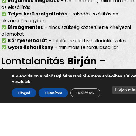
Rugalmas megoldás
– Ön döntheti el, mikor történjen
az elszállítás
Teljes körű szolgáltatás
– rakodás, szállítás és
elszámolás egyben
Bírságmentes
– nincs szükség közterületre kihelyezni
a lomokat
Környezetbarát
– felelős, szelektív hulladékkezelés
Gyors és hatékony
– minimális felfordulással jár
Lomtalanítás
Birján
–
ideális választás minden
A weboldalon a minőségi felhasználói élmény érdekében sütike
helyzetben
Részletek
Hívjon min
Elfogad
Elutasítom
Beállítások
Akár
költözésről, lakásfelújításról, garázs- vagy
pinceürítésről, irodai selejtezésről vagy egy nagyobb
rendrakásról
van szó, a
lomtalanítás Birján
területén
mindig megbízható megoldást jelent. Az
időpontra
kérhető lomelszállítás Birjánban
lehetővé teszi, hogy
Ön gyorsan, kényelmesen és környezetbarát módon