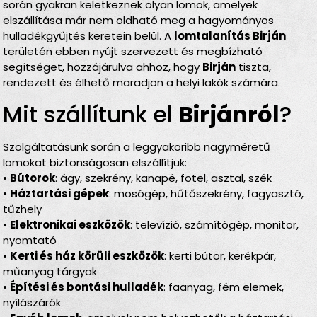
során gyakran keletkeznek olyan lomok, amelyek
elszállítása már nem oldható meg a hagyományos
hulladékgyűjtés keretein belül. A
lomtalanítás Birján
területén ebben nyújt szervezett és megbízható
segítséget, hozzájárulva ahhoz, hogy
Birján
tiszta,
rendezett és élhető maradjon a helyi lakók számára.
Mit szállítunk el
Birjánról
?
Szolgáltatásunk során a leggyakoribb nagyméretű
lomokat biztonságosan elszállítjuk:
•
Bútorok
: ágy, szekrény, kanapé, fotel, asztal, szék
•
Háztartási gépek
: mosógép, hűtőszekrény, fagyasztó,
tűzhely
•
Elektronikai eszközök
: televízió, számítógép, monitor,
nyomtató
•
Kerti és ház körüli eszközök
: kerti bútor, kerékpár,
műanyag tárgyak
•
Építési és bontási hulladék
: faanyag, fém elemek,
nyílászárók