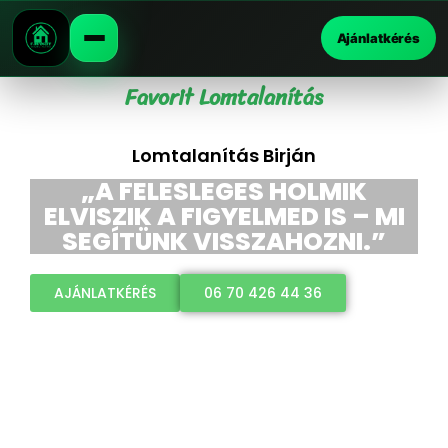
Ajánlatkérés
Favorit Lomtalanítás
Lomtalanítás Birján
„A FELESLEGES HOLMIK
ELVISZIK A FIGYELMED IS – MI
SEGÍTÜNK VISSZAHOZNI.”
AJÁNLATKÉRÉS
06 70 426 44 36