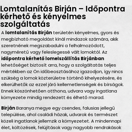
Lomtalanítás Birján – Időpontra
kérhető és kényelmes
szolgáltatás
A
lomtalanítás Birján
területén kényelmes, gyors és
megbízható megoldást kínál mindazok számára, akik
szeretnének megszabadulni a felhalmozódott,
nagyméretű vagy feleslegessé vált lomoktól. Az
időpontra kérhető lomelszállítás Birjánban
lehetőséget biztosít arra, hogy a szolgáltatás teljes
mértékben az Ön időbeosztásához igazodjon, így nincs
szükség a lomok közterületre történő kihelyezésére, és
elkerülhetők az ezzel járó kellemetlenségek és bírságok.
Ennek köszönhetően otthona, udvara vagy ingatlana
környezete mindig rendezett és élhető marad.
Birján
Baranya megye egy csendes, falusias jellegű
települése, ahol családi házak, udvarok és természet
közeli ingatlanok jellemzik a környezetet. A mindennapi
élet, költözések, felújítások vagy nagyobb rendrakások