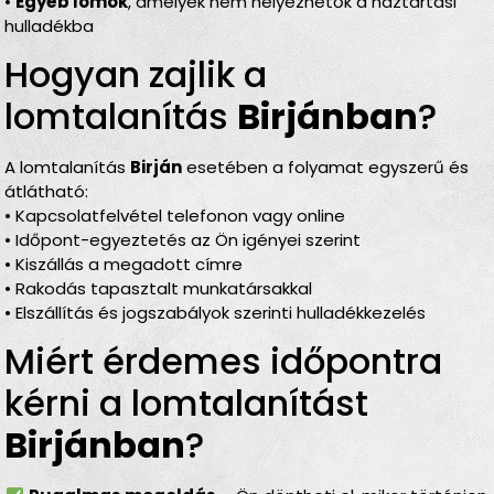
•
Egyéb lomok
, amelyek nem helyezhetők a háztartási
hulladékba
Hogyan zajlik a
lomtalanítás
Birjánban
?
A lomtalanítás
Birján
esetében a folyamat egyszerű és
átlátható:
• Kapcsolatfelvétel telefonon vagy online
• Időpont-egyeztetés az Ön igényei szerint
• Kiszállás a megadott címre
• Rakodás tapasztalt munkatársakkal
• Elszállítás és jogszabályok szerinti hulladékkezelés
Miért érdemes időpontra
kérni a lomtalanítást
Birjánban
?