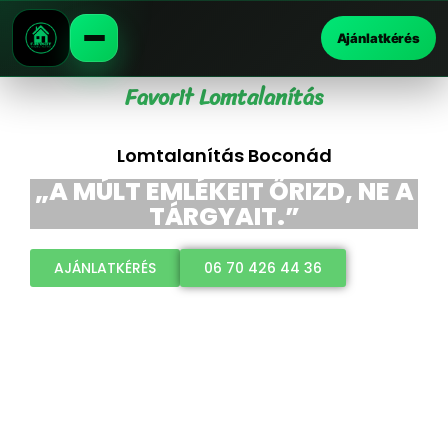
Ajánlatkérés
Favorit Lomtalanítás
Lomtalanítás Boconád
„A MÚLT EMLÉKEIT ŐRIZD, NE A
TÁRGYAIT.”
AJÁNLATKÉRÉS
06 70 426 44 36