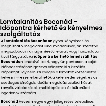
Lomtalanítás Boconád –
Időpontra kérhető és kényelmes
szolgáltatás
A
lomtalanítás Boconádon
gyors, kényelmes és
megbízható megoldást kínál mindenkinek, aki szeretne
megszabadulni a nagyméretű, elavult vagy használaton
kívüli tárgyaitól. Az
időpontra kérhető lomelszállítás
Boconádon
lehetővé teszi, hogy Ön pontosan a saját
időbeosztásához igazítva válassza ki a kiszállás
időpontját, így nem szükséges a lomokat közterületre
helyezni — ezzel elkerülhetők a kellemetlenségek és az
esetleges bírságok. Ideális megoldás családi házak,
tanyák, vállalkozások, melléképületek és külterületi
ingatlanok számára.
Boconád
Heves megye egyik jellegzetes települése,