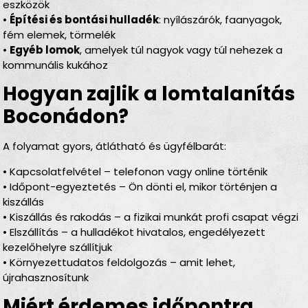
eszközök
•
Építési és bontási hulladék
: nyílászárók, faanyagok,
fém elemek, törmelék
•
Egyéb lomok
, amelyek túl nagyok vagy túl nehezek a
kommunális kukához
Hogyan zajlik a lomtalanítás
Boconádon?
A folyamat gyors, átlátható és ügyfélbarát:
• Kapcsolatfelvétel – telefonon vagy online történik
• Időpont-egyeztetés – Ön dönti el, mikor történjen a
kiszállás
• Kiszállás és rakodás – a fizikai munkát profi csapat végzi
• Elszállítás – a hulladékot hivatalos, engedélyezett
kezelőhelyre szállítjuk
• Környezettudatos feldolgozás – amit lehet,
újrahasznosítunk
Miért érdemes időpontra