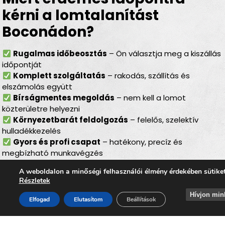
kérni a lomtalanítást
Boconádon?
Rugalmas időbeosztás
– Ön választja meg a kiszállás
időpontját
Komplett szolgáltatás
– rakodás, szállítás és
elszámolás együtt
Bírságmentes megoldás
– nem kell a lomot
közterületre helyezni
Környezetbarát feldolgozás
– felelős, szelektív
hulladékkezelés
Gyors és profi csapat
– hatékony, precíz és
megbízható munkavégzés
Lomtalanítás Boconád –
A weboldalon a minőségi felhasználói élmény érdekében sütike
Részletek
ideális választás minden
Hívjon min
Elfogad
Elutasítom
Beállítások
helyzetben