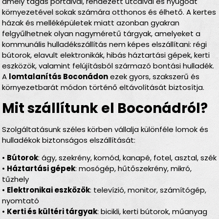
amely tágas portáival, rendezett utcáival és nyugodt
környezetével sokak számára otthonos és élhető. A kertes
házak és melléképületek miatt azonban gyakran
felgyűlhetnek olyan nagyméretű tárgyak, amelyeket a
kommunális hulladékszállítás nem képes elszállítani: régi
bútorok, elavult elektronikák, hibás háztartási gépek, kerti
eszközök, valamint felújításból származó bontási hulladék.
A
lomtalanítás Boconádon
ezek gyors, szakszerű és
környezetbarát módon történő eltávolítását biztosítja.
Mit szállítunk el Boconádról?
Szolgáltatásunk széles körben vállalja különféle lomok és
hulladékok biztonságos elszállítását:
•
Bútorok
: ágy, szekrény, komód, kanapé, fotel, asztal, szék
•
Háztartási gépek
: mosógép, hűtőszekrény, mikró,
tűzhely
•
Elektronikai eszközök
: televízió, monitor, számítógép,
nyomtató
•
Kerti és kültéri tárgyak
: bicikli, kerti bútorok, műanyag