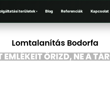
olgáltatási területek
Blog
Referenciák
Kapcsolat
▾
Lomtalanítás Bodorfa
 EMLÉKEIT ŐRIZD, NE A TÁ