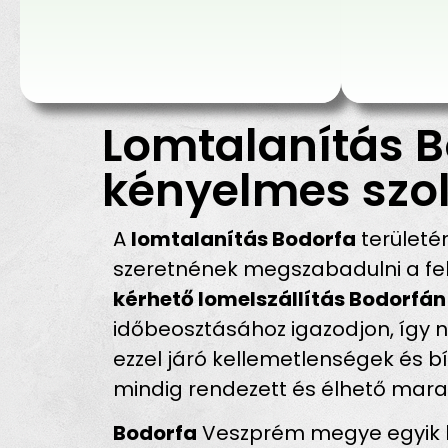
Lomtalanítás B
kényelmes szol
A
lomtalanítás Bodorfa
területé
szeretnének megszabadulni a fel
kérhető lomelszállítás Bodorfán
időbeosztásához igazodjon, így n
ezzel járó kellemetlenségek és 
mindig rendezett és élhető mara
Bodorfa
Veszprém megye egyik ki