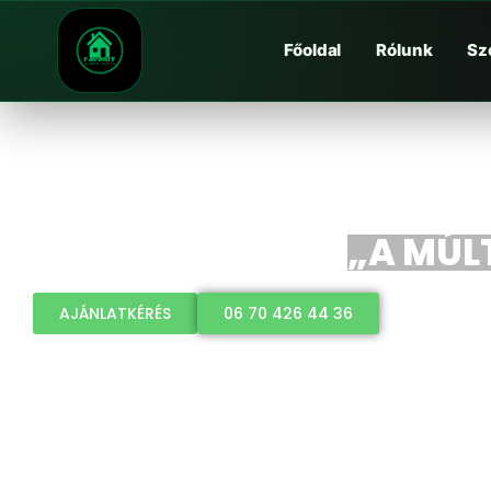
Főoldal
Rólunk
Sz
„A MÚLT
AJÁNLATKÉRÉS
06 70 426 44 36