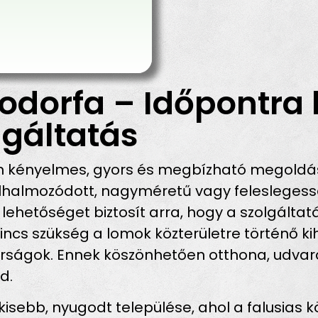
odorfa – Időpontra 
gáltatás
n kényelmes, gyors és megbízható megoldás
halmozódott, nagyméretű vagy feleslegessé
lehetőséget biztosít arra, hogy a szolgálta
incs szükség a lomok közterületre történő ki
bírságok. Ennek köszönhetően otthona, udva
d.
sebb, nyugodt települése, ahol a falusias k