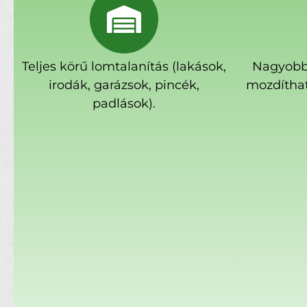
Teljes körű lomtalanítás (lakások,
Nagyobb
irodák, garázsok, pincék,
mozdíthat
padlások).