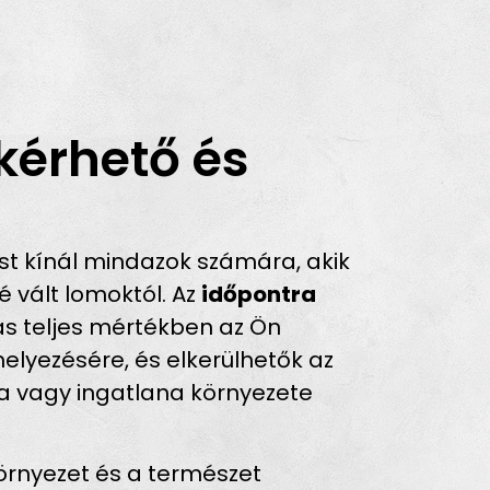
kérhető és
t kínál mindazok számára, akik
 vált lomoktól. Az
időpontra
tás teljes mértékben az Ön
helyezésére, és elkerülhetők az
ra vagy ingatlana környezete
örnyezet és a természet