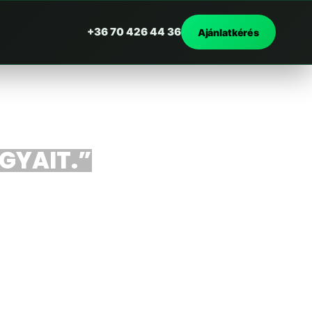
+36 70 426 44 36
Ajánlatkérés
RGYAIT.”