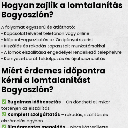
Hogyan zajlik a lomtalanítás
Bogyoszlón?
A folyamat egyszerű és átlátható:
• Kapcsolatfelvétel telefonon vagy online
• Időpont-egyeztetés az Ön igényei szerint
• Kiszállás és rakodás tapasztalt munkatársakkal
• A lomok elszállítása engedéllyel rendelkező telephelyre
• Környezetbarát feldolgozás és újrahasznosítás
Miért érdemes időpontra
kérni a lomtalanítást
Bogyoszlón?
Rugalmas időbeosztás
– Ön döntheti el, mikor
történjen az elszállítás
Komplett szolgáltatás
– rakodás, szállítás és
elszámolás egyben
Bírságmentes megoldás
– nincs közterületre