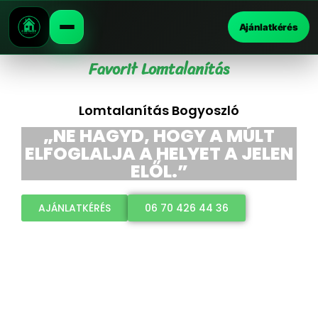
Ajánlatkérés
Favorit Lomtalanítás
Lomtalanítás Bogyoszló
„NE HAGYD, HOGY A MÚLT
ELFOGLALJA A HELYET A JELEN
ELŐL.”
AJÁNLATKÉRÉS
06 70 426 44 36