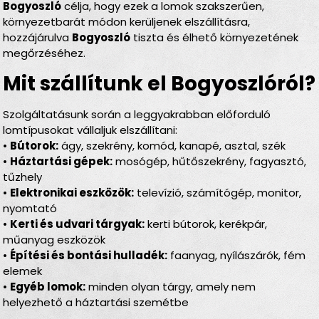
Bogyoszló
célja, hogy ezek a lomok szakszerűen,
környezetbarát módon kerüljenek elszállításra,
hozzájárulva
Bogyoszló
tiszta és élhető környezetének
megőrzéséhez.
Mit szállítunk el Bogyoszlóról?
Szolgáltatásunk során a leggyakrabban előforduló
lomtípusokat vállaljuk elszállítani:
•
Bútorok:
ágy, szekrény, komód, kanapé, asztal, szék
•
Háztartási gépek:
mosógép, hűtőszekrény, fagyasztó,
tűzhely
•
Elektronikai eszközök:
televízió, számítógép, monitor,
nyomtató
•
Kerti és udvari tárgyak:
kerti bútorok, kerékpár,
műanyag eszközök
•
Építési és bontási hulladék:
faanyag, nyílászárók, fém
elemek
•
Egyéb lomok:
minden olyan tárgy, amely nem
helyezhető a háztartási szemétbe