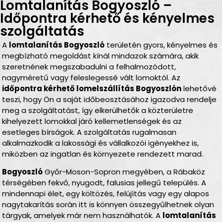
Lomtalanítás Bogyoszló –
Időpontra kérhető és kényelmes
szolgáltatás
A
lomtalanítás Bogyoszló
területén gyors, kényelmes és
megbízható megoldást kínál mindazok számára, akik
szeretnének megszabadulni a felhalmozódott,
nagyméretű vagy feleslegessé vált lomoktól. Az
időpontra kérhető lomelszállítás Bogyoszlón
lehetővé
teszi, hogy Ön a saját időbeosztásához igazodva rendelje
meg a szolgáltatást, így elkerülhetők a közterületre
kihelyezett lomokkal járó kellemetlenségek és az
esetleges bírságok. A szolgáltatás rugalmasan
alkalmazkodik a lakossági és vállalkozói igényekhez is,
miközben az ingatlan és környezete rendezett marad.
Bogyoszló
Győr-Moson-Sopron megyében, a Rábaköz
térségében fekvő, nyugodt, falusias jellegű település. A
mindennapi élet, egy költözés, felújítás vagy egy alapos
nagytakarítás során itt is könnyen összegyűlhetnek olyan
tárgyak, amelyek már nem használhatók. A
lomtalanítás