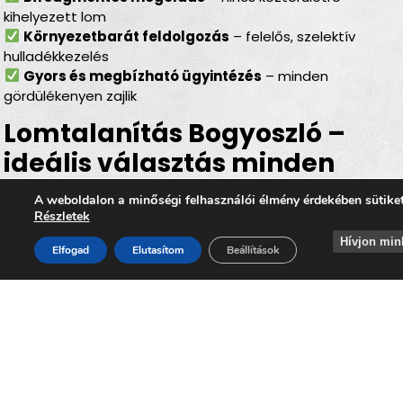
kihelyezett lom
Környezetbarát feldolgozás
– felelős, szelektív
hulladékkezelés
Gyors és megbízható ügyintézés
– minden
gördülékenyen zajlik
Lomtalanítás Bogyoszló –
ideális választás minden
helyzetben
A weboldalon a minőségi felhasználói élmény érdekében sütike
Részletek
Legyen szó
felújításról, költözésről, garázs- vagy
Hívjon min
padlásürítésről, esetleg egy örökölt ingatlan
Elfogad
Elutasítom
Beállítások
rendbetételéről
, a
lomtalanítás Bogyoszló
minden
helyzetben hatékony és kényelmes megoldást kínál. Az
időpontra kérhető lomelszállítás Bogyoszlón
segítségével Ön gyorsan, biztonságosan és
környezettudatos módon szabadulhat meg a felesleges
lomoktól, miközben hozzájárul ahhoz, hogy
Bogyoszló
továbbra is tiszta, rendezett és élhető település