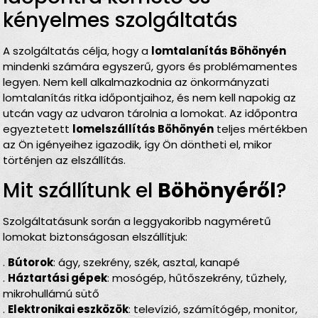
kényelmes szolgáltatás
A szolgáltatás célja, hogy a
lomtalanítás Böhönyén
mindenki számára egyszerű, gyors és problémamentes
legyen. Nem kell alkalmazkodnia az önkormányzati
lomtalanítás ritka időpontjaihoz, és nem kell napokig az
utcán vagy az udvaron tárolnia a lomokat. Az időpontra
egyeztetett
lomelszállítás Böhönyén
teljes mértékben
az Ön igényeihez igazodik, így Ön döntheti el, mikor
történjen az elszállítás.
Mit szállítunk el
Böhönyéről
?
Szolgáltatásunk során a leggyakoribb nagyméretű
lomokat biztonságosan elszállítjuk:
.
Bútorok
: ágy, szekrény, szék, asztal, kanapé
.
Háztartási gépek
: mosógép, hűtőszekrény, tűzhely,
mikrohullámú sütő
.
Elektronikai eszközök
: televízió, számítógép, monitor,