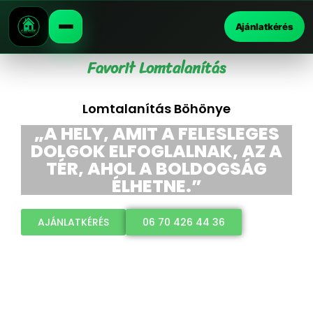
Ajánlatkérés
Favorit Lomtalanítás
Lomtalanítás Böhönye
„A HELY, AMIT A FELESLEGES
DOLGOK ELFOGLALNAK, AZ A
TÉR, AHOL A BOLDOGSÁG
ÉLHETNE.”
AJÁNLATKÉRÉS
06 70 426 44 36