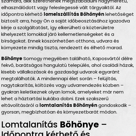
számára, akik szeretnének megszabadulni nagyméretű,
elhasználódott vagy feleslegessé vált tárgyaiktól. Az
időpontra kérhető
lomelszállítás Böhönyén
lehetőséget
biztosít arra, hogy Ön a saját időbeosztásához igazodva
kérje a szolgáltatást, így elkerülheti a közterületre
kihelyezett lomokkal járó kellemetlenségeket és a
bírságokat. Ennek köszönhetően otthona, udvara és
környezete mindig tiszta, rendezett és élhető marad.
Böhönye
Somogy megyében található, Kaposvártól délre
fekvő, barátságos hangulatú település, ahol családi házak,
kisebb vállalkozások és gazdasági udvarok egyaránt
megtalálhatók. A mindennapi élet során – felújítás,
nagytakarítás, költözés vagy udvarrendezés közben –
gyakran keletkeznek olyan lomok, amelyeket már nem
lehet a háztartási kukába dobni. Ezek szakszerű
eltávolításáról a
lomtalanítás Böhönyén
gondoskodik –
gyorsan, megbízhatóan és környezetbarát módon.
Lomtalanítás
Böhönye
–
Időpontra kérhető és