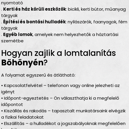
nyomtató
.
Kerti és ház körüli eszközök
: bicikli, kerti bútor, műanyag
tárgyak
.
Építési és bontási hulladék
: nyílászárók, faanyagok, fém
tárgyak
.
Egyéb lomok
, amelyek nem helyezhetők a háztartási
szemétbe
Hogyan zajlik a lomtalanítás
Böhönyén
?
A folyamat egyszerű és átlátható:
• Kapcsolatfelvétel – telefonon vagy online jelezheti az
igényt
• Időpont-egyeztetés – Ön választhatja ki a megfelelő
időpontot
• Kiszállás és rakodás – tapasztalt munkatársaink elvégzik
a fizikai feladatokat
• Elszállítás – a hulladékot a jogszabályoknak megfelelően