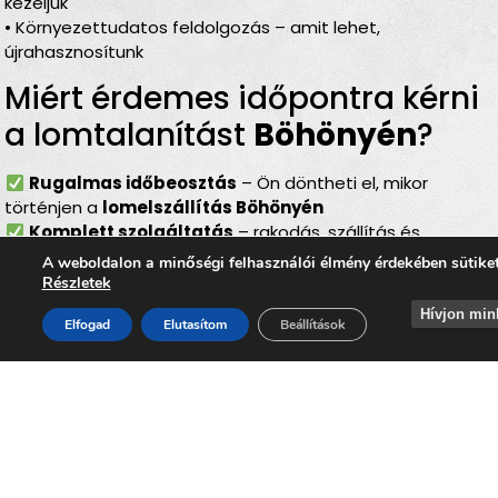
kezeljük
• Környezettudatos feldolgozás – amit lehet,
újrahasznosítunk
Miért érdemes időpontra kérni
a lomtalanítást
Böhönyén
?
Rugalmas időbeosztás
– Ön döntheti el, mikor
történjen a
lomelszállítás Böhönyén
Komplett szolgáltatás
– rakodás, szállítás és
elszámolás egyben
A weboldalon a minőségi felhasználói élmény érdekében sütike
Bírságmentes megoldás
– nem kell közterületre
Részletek
kihelyezni a lomokat
Hívjon min
Elfogad
Elutasítom
Beállítások
Környezetbarát feldolgozás
– felelős, szelektív
hulladékkezelés
Gyors és szakszerű
– minden gördülékenyen,
biztonságosan történik
Lomtalanítás
Böhönye
–
ideális választás minden