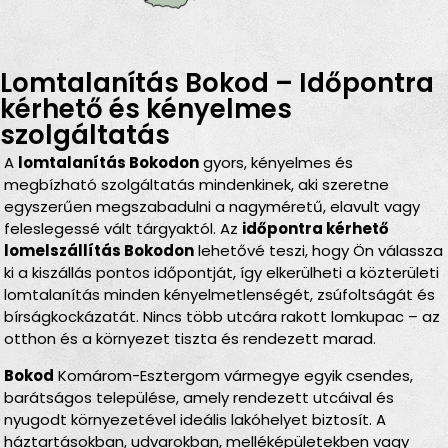
Lomtalanítás Bokod – Időpontra
kérhető és kényelmes
szolgáltatás
A
lomtalanítás Bokodon
gyors, kényelmes és
megbízható szolgáltatás mindenkinek, aki szeretne
egyszerűen megszabadulni a nagyméretű, elavult vagy
feleslegessé vált tárgyaktól. Az
időpontra kérhető
lomelszállítás Bokodon
lehetővé teszi, hogy Ön válassza
ki a kiszállás pontos időpontját, így elkerülheti a közterületi
lomtalanítás minden kényelmetlenségét, zsúfoltságát és
bírságkockázatát. Nincs több utcára rakott lomkupac – az
otthon és a környezet tiszta és rendezett marad.
Bokod
Komárom-Esztergom vármegye egyik csendes,
barátságos települése, amely rendezett utcáival és
nyugodt környezetével ideális lakóhelyet biztosít. A
háztartásokban, udvarokban, melléképületekben vagy