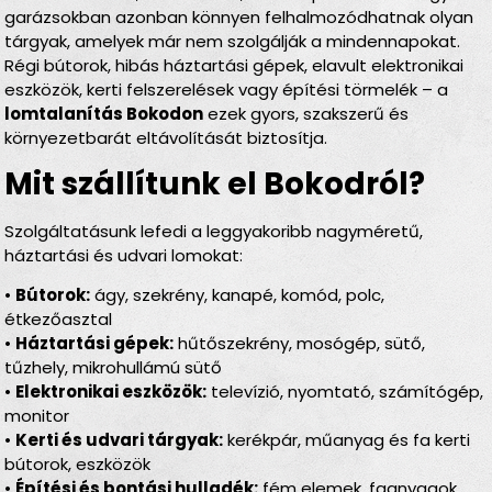
garázsokban azonban könnyen felhalmozódhatnak olyan
tárgyak, amelyek már nem szolgálják a mindennapokat.
Régi bútorok, hibás háztartási gépek, elavult elektronikai
eszközök, kerti felszerelések vagy építési törmelék – a
lomtalanítás Bokodon
ezek gyors, szakszerű és
környezetbarát eltávolítását biztosítja.
Mit szállítunk el Bokodról?
Szolgáltatásunk lefedi a leggyakoribb nagyméretű,
háztartási és udvari lomokat:
•
Bútorok:
ágy, szekrény, kanapé, komód, polc,
étkezőasztal
•
Háztartási gépek:
hűtőszekrény, mosógép, sütő,
tűzhely, mikrohullámú sütő
•
Elektronikai eszközök:
televízió, nyomtató, számítógép,
monitor
•
Kerti és udvari tárgyak:
kerékpár, műanyag és fa kerti
bútorok, eszközök
•
Építési és bontási hulladék:
fém elemek, faanyagok,