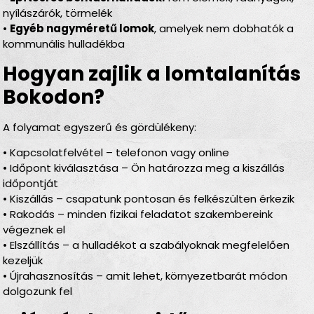
nyílászárók, törmelék
•
Egyéb nagyméretű lomok
, amelyek nem dobhatók a
kommunális hulladékba
Hogyan zajlik a lomtalanítás
Bokodon?
A folyamat egyszerű és gördülékeny:
• Kapcsolatfelvétel – telefonon vagy online
• Időpont kiválasztása – Ön határozza meg a kiszállás
időpontját
• Kiszállás – csapatunk pontosan és felkészülten érkezik
• Rakodás – minden fizikai feladatot szakembereink
végeznek el
• Elszállítás – a hulladékot a szabályoknak megfelelően
kezeljük
• Újrahasznosítás – amit lehet, környezetbarát módon
dolgozunk fel