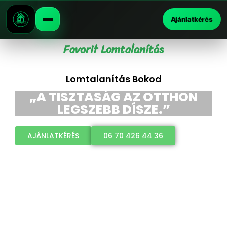
Ajánlatkérés
Favorit Lomtalanítás
Lomtalanítás Bokod
„A TISZTASÁG AZ OTTHON
LEGSZEBB DÍSZE.”
AJÁNLATKÉRÉS
06 70 426 44 36