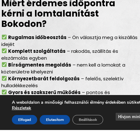
Miért érdemes időpontra
kérni a lomtalanítást
Bokodon?
Rugalmas időbeosztás
– Ön választja meg a kiszállás
idejét
Komplett szolgáltatás
– rakodás, szállítás és
elszámolás egyben
Bírságmentes megoldás
– nem kell a lomokat a
közterületre kihelyezni
Környezetbarát feldolgozás
– felelős, szelektív
hulladékkezelés
Gyors és szakszerű működés
– pontos és
zökkenőmentes lebonyolítás
A weboldalon a minőségi felhasználói élmény érdekében sütike
Részletek
Lomtalanítás Bokod – ideális
Hívjon min
választás minden helyzetben
Elfogad
Elutasítom
Beállítások
Akár
lakásfelújításról, költözésről, garázsrendezésről,