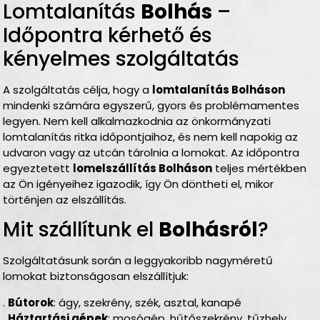
Lomtalanítás
Bolhás
–
Időpontra kérhető és
kényelmes szolgáltatás
A szolgáltatás célja, hogy a
lomtalanítás Bolháson
mindenki számára egyszerű, gyors és problémamentes
legyen. Nem kell alkalmazkodnia az önkormányzati
lomtalanítás ritka időpontjaihoz, és nem kell napokig az
udvaron vagy az utcán tárolnia a lomokat. Az időpontra
egyeztetett
lomelszállítás Bolháson
teljes mértékben
az Ön igényeihez igazodik, így Ön döntheti el, mikor
történjen az elszállítás.
Mit szállítunk el
Bolhásról
?
Szolgáltatásunk során a leggyakoribb nagyméretű
lomokat biztonságosan elszállítjuk:
.
Bútorok
: ágy, szekrény, szék, asztal, kanapé
.
Háztartási gépek
: mosógép, hűtőszekrény, tűzhely,