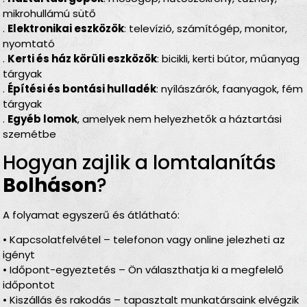
mikrohullámú sütő
.
Elektronikai eszközök
: televízió, számítógép, monitor,
nyomtató
.
Kerti és ház körüli eszközök
: bicikli, kerti bútor, műanyag
tárgyak
.
Építési és bontási hulladék
: nyílászárók, faanyagok, fém
tárgyak
.
Egyéb lomok
, amelyek nem helyezhetők a háztartási
szemétbe
Hogyan zajlik a lomtalanítás
Bolháson
?
A folyamat egyszerű és átlátható:
• Kapcsolatfelvétel – telefonon vagy online jelezheti az
igényt
• Időpont-egyeztetés – Ön választhatja ki a megfelelő
időpontot
• Kiszállás és rakodás – tapasztalt munkatársaink elvégzik