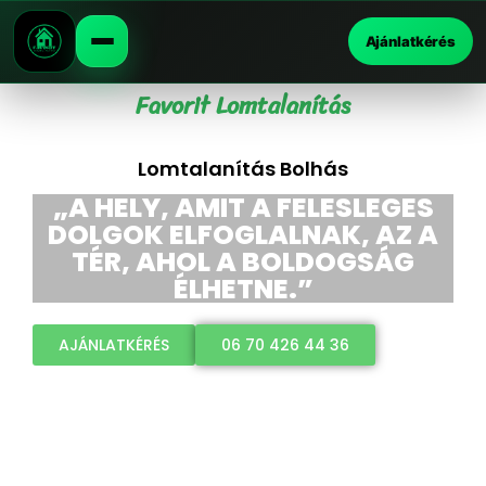
Ajánlatkérés
Favorit Lomtalanítás
Lomtalanítás Bolhás
„A HELY, AMIT A FELESLEGES
DOLGOK ELFOGLALNAK, AZ A
TÉR, AHOL A BOLDOGSÁG
ÉLHETNE.”
AJÁNLATKÉRÉS
06 70 426 44 36