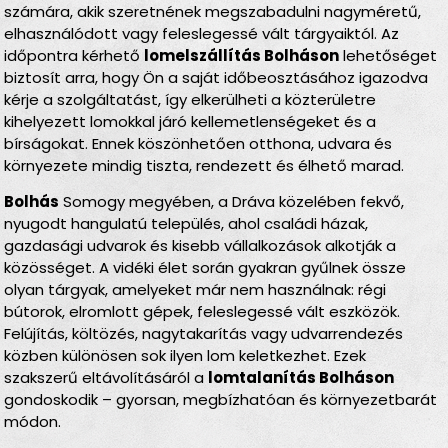
számára, akik szeretnének megszabadulni nagyméretű,
elhasználódott vagy feleslegessé vált tárgyaiktól. Az
időpontra kérhető
lomelszállítás Bolháson
lehetőséget
biztosít arra, hogy Ön a saját időbeosztásához igazodva
kérje a szolgáltatást, így elkerülheti a közterületre
kihelyezett lomokkal járó kellemetlenségeket és a
bírságokat. Ennek köszönhetően otthona, udvara és
környezete mindig tiszta, rendezett és élhető marad.
Bolhás
Somogy megyében, a Dráva közelében fekvő,
nyugodt hangulatú település, ahol családi házak,
gazdasági udvarok és kisebb vállalkozások alkotják a
közösséget. A vidéki élet során gyakran gyűlnek össze
olyan tárgyak, amelyeket már nem használnak: régi
bútorok, elromlott gépek, feleslegessé vált eszközök.
Felújítás, költözés, nagytakarítás vagy udvarrendezés
közben különösen sok ilyen lom keletkezhet. Ezek
szakszerű eltávolításáról a
lomtalanítás Bolháson
gondoskodik – gyorsan, megbízhatóan és környezetbarát
módon.