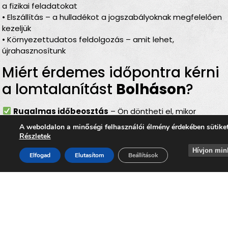
a fizikai feladatokat
• Elszállítás – a hulladékot a jogszabályoknak megfelelően
kezeljük
• Környezettudatos feldolgozás – amit lehet,
újrahasznosítunk
Miért érdemes időpontra kérni
a lomtalanítást
Bolháson
?
Rugalmas időbeosztás
– Ön döntheti el, mikor
történjen a
lomelszállítás Bolháson
A weboldalon a minőségi felhasználói élmény érdekében sütike
Komplett szolgáltatás
– rakodás, szállítás és
Részletek
elszámolás egyben
Hívjon min
Bírságmentes megoldás
– nem kell közterületre
Elfogad
Elutasítom
Beállítások
kihelyezni a lomokat
Környezetbarát feldolgozás
– felelős, szelektív
hulladékkezelés
Gyors és szakszerű
– minden gördülékenyen,
biztonságosan történik