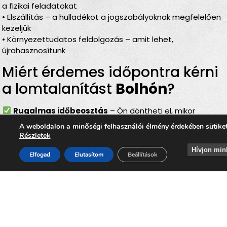
a fizikai feladatokat
• Elszállítás – a hulladékot a jogszabályoknak megfelelően
kezeljük
• Környezettudatos feldolgozás – amit lehet,
újrahasznosítunk
Miért érdemes időpontra kérni
a lomtalanítást
Bolhón
?
Rugalmas időbeosztás
– Ön döntheti el, mikor
történjen a
lomelszállítás Bolhón
A weboldalon a minőségi felhasználói élmény érdekében sütike
Komplett szolgáltatás
– rakodás, szállítás és
Részletek
elszámolás egyben
Hívjon min
Bírságmentes megoldás
– nem kell közterületre
Elfogad
Elutasítom
Beállítások
kihelyezni a lomokat
Környezetbarát feldolgozás
– felelős, szelektív
hulladékkezelés
Gyors és szakszerű
– minden gördülékenyen,
biztonságosan történik