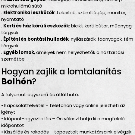
mikrohullámú sütő
.
Elektronikai eszközök
: televízió, számítógép, monitor,
nyomtató
.
Kerti és ház körüli eszközök
: bicikli, kerti bútor, műanyag
tárgyak
.
Építési és bontási hulladék
: nyílászárók, faanyagok, fém
tárgyak
.
Egyéb lomok
, amelyek nem helyezhetők a háztartási
szemétbe
Hogyan zajlik a lomtalanítás
Bolhón
?
A folyamat egyszerű és átlátható:
• Kapcsolatfelvétel – telefonon vagy online jelezheti az
igényt
• Időpont-egyeztetés – Ön választhatja ki a megfelelő
időpontot
• Kiszállás és rakodás – tapasztalt munkatársaink elvégzik