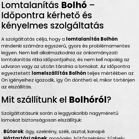
Lomtalanítás
Bolhó
–
Időpontra kérhető és
kényelmes szolgáltatás
A szolgáltatás célja, hogy a
lomtalanítás Bolhón
mindenki számára egyszerű, gyors és problémamentes
legyen. Nem kell alkalmazkodnia az önkormányzati
lomtalanítás ritka időpontjaihoz, és nem kell napokig az
udvaron vagy az utcán tárolnia a lomokat. Az időpontra
egyeztetett
lomelszállítás Bolhón
teljes mértékben az
Ön igényeihez igazodik, így Ön döntheti el, mikor történjen
az elszállítás.
Mit szállítunk el
Bolhóról
?
Szolgáltatásunk során a leggyakoribb nagyméretű
lomokat biztonságosan elszállítjuk:
.
Bútorok
: ágy, szekrény, szék, asztal, kanapé
.
Háztartási gépek
: mosógép, hűtőszekrény, tűzhely,