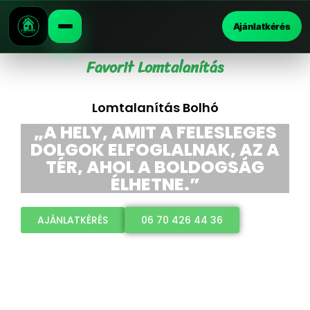
Ajánlatkérés
Favorit Lomtalanítás
Lomtalanítás Bolhó
„A HELY, AMIT A FELESLEGES
DOLGOK ELFOGLALNAK, AZ A
TÉR, AHOL A BOLDOGSÁG
ÉLHETNE.”
AJÁNLATKÉRÉS
06 70 426 44 36