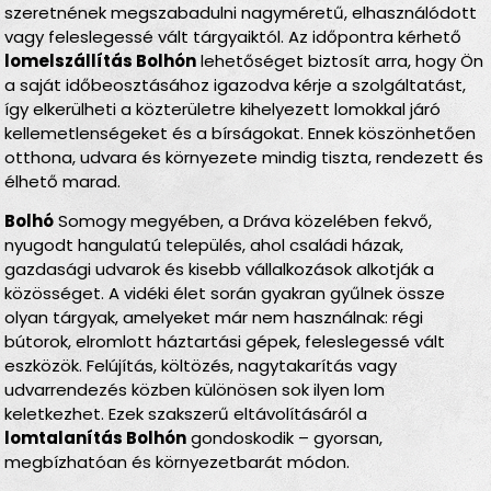
szeretnének megszabadulni nagyméretű, elhasználódott
vagy feleslegessé vált tárgyaiktól. Az időpontra kérhető
lomelszállítás Bolhón
lehetőséget biztosít arra, hogy Ön
a saját időbeosztásához igazodva kérje a szolgáltatást,
így elkerülheti a közterületre kihelyezett lomokkal járó
kellemetlenségeket és a bírságokat. Ennek köszönhetően
otthona, udvara és környezete mindig tiszta, rendezett és
élhető marad.
Bolhó
Somogy megyében, a Dráva közelében fekvő,
nyugodt hangulatú település, ahol családi házak,
gazdasági udvarok és kisebb vállalkozások alkotják a
közösséget. A vidéki élet során gyakran gyűlnek össze
olyan tárgyak, amelyeket már nem használnak: régi
bútorok, elromlott háztartási gépek, feleslegessé vált
eszközök. Felújítás, költözés, nagytakarítás vagy
udvarrendezés közben különösen sok ilyen lom
keletkezhet. Ezek szakszerű eltávolításáról a
lomtalanítás Bolhón
gondoskodik – gyorsan,
megbízhatóan és környezetbarát módon.