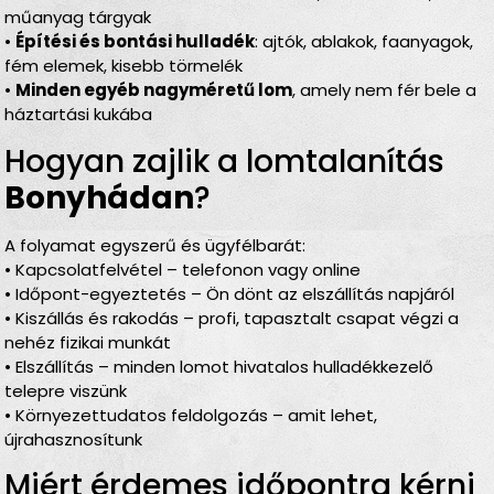
műanyag tárgyak
•
Építési és bontási hulladék
: ajtók, ablakok, faanyagok,
fém elemek, kisebb törmelék
•
Minden egyéb nagyméretű lom
, amely nem fér bele a
háztartási kukába
Hogyan zajlik a lomtalanítás
Bonyhádan
?
A folyamat egyszerű és ügyfélbarát:
• Kapcsolatfelvétel – telefonon vagy online
• Időpont-egyeztetés – Ön dönt az elszállítás napjáról
• Kiszállás és rakodás – profi, tapasztalt csapat végzi a
nehéz fizikai munkát
• Elszállítás – minden lomot hivatalos hulladékkezelő
telepre viszünk
• Környezettudatos feldolgozás – amit lehet,
újrahasznosítunk
Miért érdemes időpontra kérni