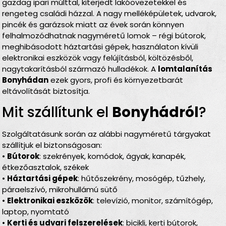
gazdag ipari múlttal, kiterjedt lakóövezetekkel és
rengeteg családi házzal. A nagy melléképületek, udvarok,
pincék és garázsok miatt az évek során könnyen
felhalmozódhatnak nagyméretű lomok – régi bútorok,
meghibásodott háztartási gépek, használaton kívüli
elektronikai eszközök vagy felújításból, költözésből,
nagytakarításból származó hulladékok. A
lomtalanítás
Bonyhádan
ezek gyors, profi és környezetbarát
eltávolítását biztosítja.
Mit szállítunk el
Bonyhádról
?
Szolgáltatásunk során az alábbi nagyméretű tárgyakat
szállítjuk el biztonságosan:
•
Bútorok
: szekrények, komódok, ágyak, kanapék,
étkezőasztalok, székek
•
Háztartási gépek
: hűtőszekrény, mosógép, tűzhely,
páraelszívó, mikrohullámú sütő
•
Elektronikai eszközök
: televízió, monitor, számítógép,
laptop, nyomtató
•
Kerti és udvari felszerelések
: bicikli, kerti bútorok,