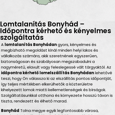
Lomtalanítás Bonyhád –
Időpontra kérhető és kényelmes
szolgáltatás
A
lomtalanítás Bonyhádan
gyors, kényelmes és
megbízható megoldást kínál minden helyi lakos és
vállalkozás számára, akik szeretnének egyszerűen,
biztonságosan és szabályosan megszabadulni a
nagyméretű, elavult vagy feleslegessé vált tárgyaktól. Az
időpontra kérhető lomelszállítás Bonyhádan
lehetővé
teszi, hogy Ön válassza ki az elszállítás pontos időpontját,
így teljes mértékben elkerülhetők a közterületre
kihelyezett lomok miatti kellemetlenségek és bírságok.
Szolgáltatásunkkal otthona és környezete hosszú távon is
tiszta, rendezett és élhető marad.
Bonyhád
Tolna megye egyik legfontosabb városa,