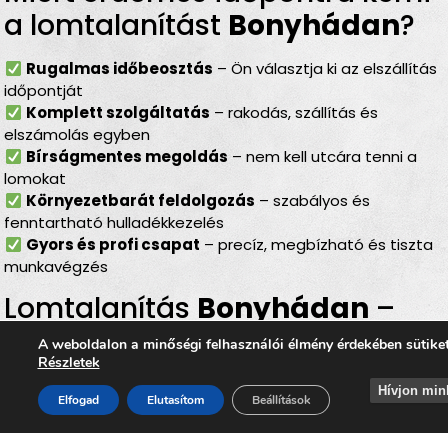
a lomtalanítást
Bonyhádan
?
Rugalmas időbeosztás
– Ön választja ki az elszállítás
időpontját
Komplett szolgáltatás
– rakodás, szállítás és
elszámolás egyben
Bírságmentes megoldás
– nem kell utcára tenni a
lomokat
Környezetbarát feldolgozás
– szabályos és
fenntartható hulladékkezelés
Gyors és profi csapat
– precíz, megbízható és tiszta
munkavégzés
Lomtalanítás
Bonyhádan
–
ideális választás minden
A weboldalon a minőségi felhasználói élmény érdekében sütike
Részletek
helyzetben
Hívjon min
Elfogad
Elutasítom
Beállítások
Legyen szó
költözésről
,
nagytakarításról
,
garázsrendezésről
,
pince- vagy padlásürítésről
,