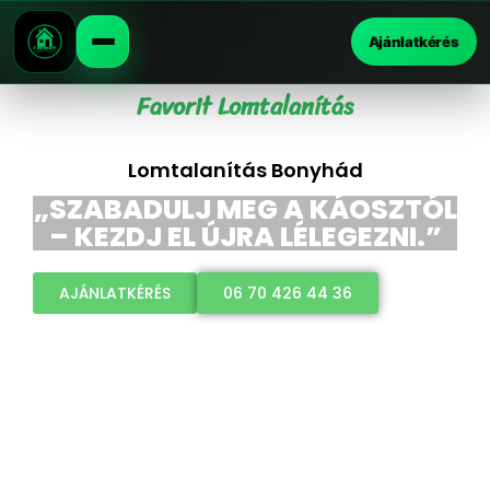
Ajánlatkérés
Favorit Lomtalanítás
Lomtalanítás Bonyhád
„SZABADULJ MEG A KÁOSZTÓL
– KEZDJ EL ÚJRA LÉLEGEZNI.”
AJÁNLATKÉRÉS
06 70 426 44 36