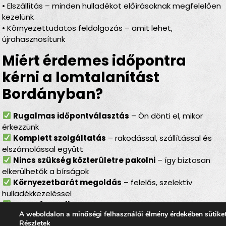
• Elszállítás – minden hulladékot előírásoknak megfelelően
kezelünk
• Környezettudatos feldolgozás – amit lehet,
újrahasznosítunk
Miért érdemes időpontra
kérni a lomtalanítást
Bordányban?
Rugalmas időpontválasztás
– Ön dönti el, mikor
érkezzünk
Komplett szolgáltatás
– rakodással, szállítással és
elszámolással együtt
Nincs szükség közterületre pakolni
– így biztosan
elkerülhetők a bírságok
Környezetbarát megoldás
– felelős, szelektív
hulladékkezeléssel
Gyors és profi csapat
– minden gördülékenyen,
A weboldalon a minőségi felhasználói élmény érdekében sütike
tisztán és biztonságosan zajlik
Részletek