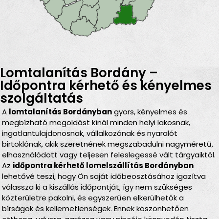
Lomtalanítás Bordány –
Időpontra kérhető és kényelmes
szolgáltatás
A
lomtalanítás Bordányban
gyors, kényelmes és
megbízható megoldást kínál minden helyi lakosnak,
ingatlantulajdonosnak, vállalkozónak és nyaralót
birtoklónak, akik szeretnének megszabadulni nagyméretű,
elhasználódott vagy teljesen feleslegessé vált tárgyaiktól.
Az
időpontra kérhető lomelszállítás Bordányban
lehetővé teszi, hogy Ön saját időbeosztásához igazítva
válassza ki a kiszállás időpontját, így nem szükséges
közterületre pakolni, és egyszerűen elkerülhetők a
bírságok és kellemetlenségek. Ennek köszönhetően