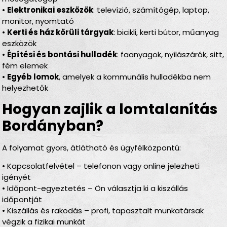
•
Elektronikai eszközök
: televízió, számítógép, laptop,
monitor, nyomtató
•
Kerti és ház körüli tárgyak
: bicikli, kerti bútor, műanyag
eszközök
•
Építési és bontási hulladék
: faanyagok, nyílászárók, sitt,
fém elemek
•
Egyéb lomok
, amelyek a kommunális hulladékba nem
helyezhetők
Hogyan zajlik a lomtalanítás
Bordányban?
A folyamat gyors, átlátható és ügyfélközpontú:
• Kapcsolatfelvétel – telefonon vagy online jelezheti
igényét
• Időpont-egyeztetés – Ön választja ki a kiszállás
időpontját
• Kiszállás és rakodás – profi, tapasztalt munkatársak
végzik a fizikai munkát