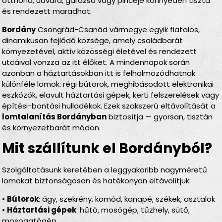
otthona, udvara, garázsa vagy pincéje könnyedén tiszta
és rendezett maradhat.
Bordány
Csongrád-Csanád vármegye egyik fiatalos,
dinamikusan fejlődő községe, amely családbarát
környezetével, aktív közösségi életével és rendezett
utcáival vonzza az itt élőket. A mindennapok során
azonban a háztartásokban itt is felhalmozódhatnak
különféle lomok: régi bútorok, meghibásodott elektronikai
eszközök, elavult háztartási gépek, kerti felszerelések vagy
építési-bontási hulladékok. Ezek szakszerű eltávolítását a
lomtalanítás Bordányban
biztosítja — gyorsan, tisztán
és környezetbarát módon.
Mit szállítunk el Bordányból?
Szolgáltatásunk keretében a leggyakoribb nagyméretű
lomokat biztonságosan és hatékonyan eltávolítjuk:
•
Bútorok
: ágy, szekrény, komód, kanapé, székek, asztalok
•
Háztartási gépek
: hűtő, mosógép, tűzhely, sütő,
mosogatógép