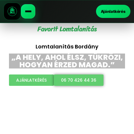
Ajánlatkérés
Favorit Lomtalanítás
Lomtalanítás Bordány
„A HELY, AHOL ÉLSZ, TÜKRÖZI,
HOGYAN ÉRZED MAGAD.”
AJÁNLATKÉRÉS
06 70 426 44 36