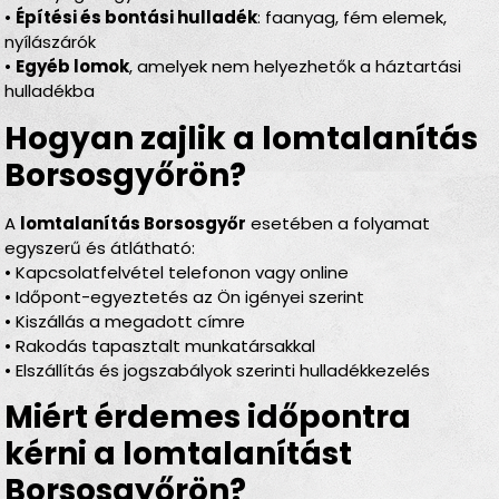
•
Építési és bontási hulladék
: faanyag, fém elemek,
nyílászárók
•
Egyéb lomok
, amelyek nem helyezhetők a háztartási
hulladékba
Hogyan zajlik a lomtalanítás
Borsosgyőrön?
A
lomtalanítás Borsosgyőr
esetében a folyamat
egyszerű és átlátható:
• Kapcsolatfelvétel telefonon vagy online
• Időpont-egyeztetés az Ön igényei szerint
• Kiszállás a megadott címre
• Rakodás tapasztalt munkatársakkal
• Elszállítás és jogszabályok szerinti hulladékkezelés
Miért érdemes időpontra
kérni a lomtalanítást
Borsosgyőrön?