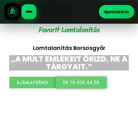
Ajánlatkérés
Favorit Lomtalanítás
Lomtalanítás Borsosgyőr
„A MÚLT EMLÉKEIT ŐRIZD, NE A
TÁRGYAIT.”
AJÁNLATKÉRÉS
06 70 426 44 36