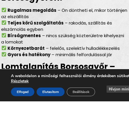
Rugalmas megoldás
– Ön döntheti el, mikor történjen
az elszállítás
Teljes körű szolgáltatás
– rakodás, szállítás és
elszámolás egyben
Bírságmentes
– nincs szükség közterületre kihelyezni
a lomokat
Környezetbarát
– felelős, szelektív hulladékkezelés
Gyors és hatékony
– minimális felfordulással jár
Lomtalanítás Borsosgyőr –
ideális választás minden
A weboldalon a minőségi felhasználói élmény érdekében sütike
Részletek
helyzetben
Hívjon min
Elfogad
Elutasítom
Beállítások
Akár
költözésről, lakásfelújításról, garázs- vagy
pinceürítésről, irodai selejtezésről vagy egy nagyobb
rendrakásról
van szó, a
lomtalanítás Borsosgyőr
területén mindig megbízható megoldást jelent. Az
időpontra kérhető lomelszállítás Borsosgyőrön