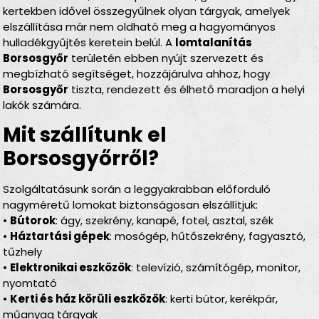
kertekben idővel összegyűlnek olyan tárgyak, amelyek
elszállítása már nem oldható meg a hagyományos
hulladékgyűjtés keretein belül. A
lomtalanítás
Borsosgyőr
területén ebben nyújt szervezett és
megbízható segítséget, hozzájárulva ahhoz, hogy
Borsosgyőr
tiszta, rendezett és élhető maradjon a helyi
lakók számára.
Mit szállítunk el
Borsosgyőrről?
Szolgáltatásunk során a leggyakrabban előforduló
nagyméretű lomokat biztonságosan elszállítjuk:
•
Bútorok
: ágy, szekrény, kanapé, fotel, asztal, szék
•
Háztartási gépek
: mosógép, hűtőszekrény, fagyasztó,
tűzhely
•
Elektronikai eszközök
: televízió, számítógép, monitor,
nyomtató
•
Kerti és ház körüli eszközök
: kerti bútor, kerékpár,
műanyag tárgyak