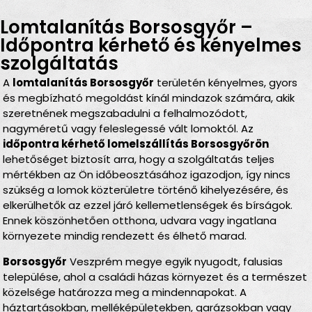
Lomtalanítás Borsosgyőr –
Időpontra kérhető és kényelmes
szolgáltatás
A
lomtalanítás Borsosgyőr
területén kényelmes, gyors
és megbízható megoldást kínál mindazok számára, akik
szeretnének megszabadulni a felhalmozódott,
nagyméretű vagy feleslegessé vált lomoktól. Az
időpontra kérhető lomelszállítás Borsosgyőrön
lehetőséget biztosít arra, hogy a szolgáltatás teljes
mértékben az Ön időbeosztásához igazodjon, így nincs
szükség a lomok közterületre történő kihelyezésére, és
elkerülhetők az ezzel járó kellemetlenségek és bírságok.
Ennek köszönhetően otthona, udvara vagy ingatlana
környezete mindig rendezett és élhető marad.
Borsosgyőr
Veszprém megye egyik nyugodt, falusias
települése, ahol a családi házas környezet és a természet
közelsége határozza meg a mindennapokat. A
háztartásokban, melléképületekben, garázsokban vagy