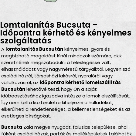
Lomtalanítás Bucsuta –
Időpontra kérhető és kényelmes
szolgáltatás
A
lomtalanítás Bucsután
kényelmes, gyors és
megbízható megoldást kínál mindazok számára, akik
szeretnének megszabadulni a feleslegessé vált,
elhasználódott vagy nagyméretű tárgyaiktól. Legyen szó
családi házról, társasházi lakásról, nyaralóról vagy
vállalkozásról, az
időpontra kérhető lomelszállítás
Bucsután
lehetővé teszi, hogy Ön a saját
időbeosztásához igazodva intézze a lomok elszállítását.
Így nem kell a közterületre kihelyezni a hulladékot,
elkerülheti a rendetlenséget, a kellemetlenségeket és az
esetleges bírságokat.
Bucsuta
Zala megye nyugodt, falusias települése, ahol
főként családi házak, porták és melléképületek találhatók.