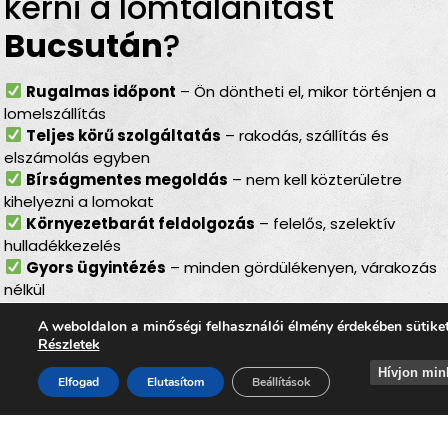
kérni a lomtalanítást
Bucsután
?
Rugalmas időpont
– Ön döntheti el, mikor történjen a
lomelszállítás
Teljes körű szolgáltatás
– rakodás, szállítás és
elszámolás egyben
Bírságmentes megoldás
– nem kell közterületre
kihelyezni a lomokat
Környezetbarát feldolgozás
– felelős, szelektív
hulladékkezelés
Gyors ügyintézés
– minden gördülékenyen, várakozás
nélkül
Lomtalanítás
Bucsután
–
A weboldalon a minőségi felhasználói élmény érdekében sütike
Részletek
ideális választás minden
Hívjon min
Elfogad
Elutasítom
Beállítások
helyzetben