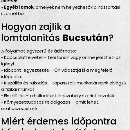
elemek
•
Egyéb lomok
, amelyek nem helyezhetők a háztartási
szemétbe
Hogyan zajlik a
lomtalanítás
Bucsután
?
A folyamat egyszerű és átlátható:
• Kapcsolatfelvétel – telefonon vagy online jelezheti az
igényt
• Időpont-egyeztetés – Ön választja ki a megfelelő
időpontot
• Kiszállás és rakodás – tapasztalt munkatársaink elvégzik
a fizikai munkát
• Elszállítás – a hulladékot jogszabály szerint kezeljük
• Környezettudatos feldolgozás – amit lehet,
újrahasznosítunk
Miért érdemes időpontra