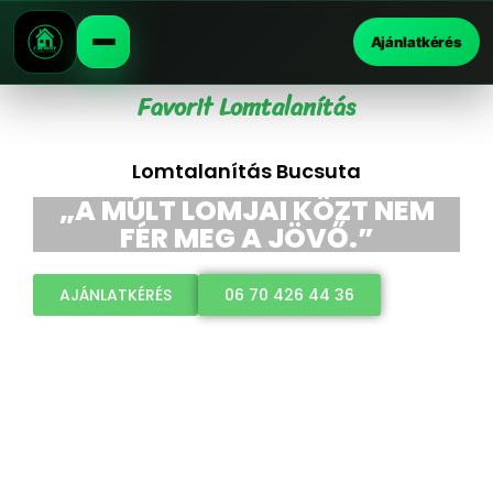
Ajánlatkérés
Favorit Lomtalanítás
Lomtalanítás Bucsuta
„A MÚLT LOMJAI KÖZT NEM
FÉR MEG A JÖVŐ.”
AJÁNLATKÉRÉS
06 70 426 44 36