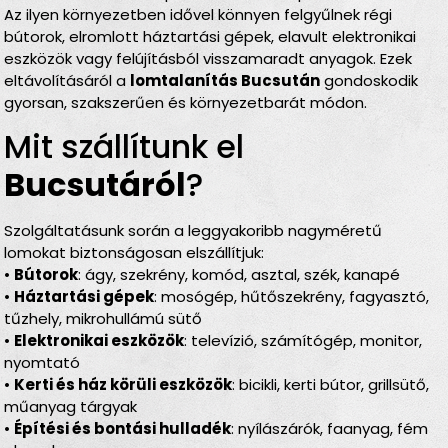
Az ilyen környezetben idővel könnyen felgyűlnek régi
bútorok, elromlott háztartási gépek, elavult elektronikai
eszközök vagy felújításból visszamaradt anyagok. Ezek
eltávolításáról a
lomtalanítás Bucsután
gondoskodik
gyorsan, szakszerűen és környezetbarát módon.
Mit szállítunk el
Bucsutáról
?
Szolgáltatásunk során a leggyakoribb nagyméretű
lomokat biztonságosan elszállítjuk:
•
Bútorok
: ágy, szekrény, komód, asztal, szék, kanapé
•
Háztartási gépek
: mosógép, hűtőszekrény, fagyasztó,
tűzhely, mikrohullámú sütő
•
Elektronikai eszközök
: televízió, számítógép, monitor,
nyomtató
•
Kerti és ház körüli eszközök
: bicikli, kerti bútor, grillsütő,
műanyag tárgyak
•
Építési és bontási hulladék
: nyílászárók, faanyag, fém