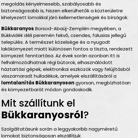
megoldás kényelmesebb, szabályosabb és
biztonságosabb is, hiszen elkerülhetők a közterületre
kihelyezett lomokkal járó kellemetlenségek és bírságok.
Bükkaranyos
Borsod-Abaúj-Zemplén megyében, a
Bükkvidék déli peremén fekvő, csendes, falusias jellegű
település. A természet közelsége és a nyugodt
lakókörnyezet miatt különösen fontos a tiszta, rendezett
környezet fenntartása. Az évek során azonban itt is
felhalmozódhatnak régi bútorok, elhasználódott
háztartási gépek, elektronikai eszközök vagy felújításból
visszamaradt hulladékok, amelyek elszállításáról a
lomtalanítás Bükkaranyoson
gyorsan, megbízhatóan
és környezetbarát módon gondoskodik.
Mit szállítunk el
Bükkaranyosról
?
Szolgáltatásunk során a leggyakoribb nagyméretű
lomokat biztonságosan elszállítjuk: