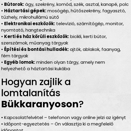
•
Bútorok:
ágy, szekrény, komód, szék, asztal, kanapé, polc
•
Háztartási gépek:
mosógép, hűtőszekrény, fagyasztó,
tűzhely, mikrohullámú sütő
•
Elektronikai eszközök:
televízió, számítógép, monitor,
nyomtató, hangtechnika
•
Kerti és ház körüli eszközök:
bicikli, kerti bútor,
szerszámok, műanyag tárgyak
•
Építési és bontási hulladék:
ajtók, ablakok, faanyag,
fém tárgyak
•
Egyéb lomok:
minden olyan tárgy, amely nem
helyezhető a háztartási kukába
Hogyan zajlik a
lomtalanítás
Bükkaranyoson
?
• Kapcsolatfelvétel – telefonon vagy online jelzi az igényt
• Időpont-egyeztetés – Ön választja ki a megfelelő
időpontot