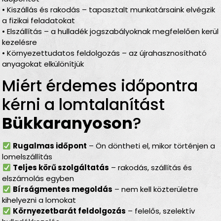
• Kiszállás és rakodás – tapasztalt munkatársaink elvégzik
a fizikai feladatokat
• Elszállítás – a hulladék jogszabályoknak megfelelően kerül
kezelésre
• Környezettudatos feldolgozás – az újrahasznosítható
anyagokat elkülönítjük
Miért érdemes időpontra
kérni a lomtalanítást
Bükkaranyoson
?
Rugalmas időpont
– Ön döntheti el, mikor történjen a
lomelszállítás
Teljes körű szolgáltatás
– rakodás, szállítás és
elszámolás egyben
Bírságmentes megoldás
– nem kell közterületre
kihelyezni a lomokat
Környezetbarát feldolgozás
– felelős, szelektív