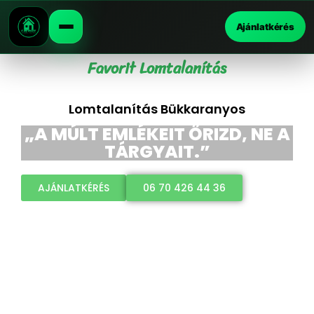
Ajánlatkérés
Favorit Lomtalanítás
Lomtalanítás Bükkaranyos
„A MÚLT EMLÉKEIT ŐRIZD, NE A
TÁRGYAIT.”
AJÁNLATKÉRÉS
06 70 426 44 36