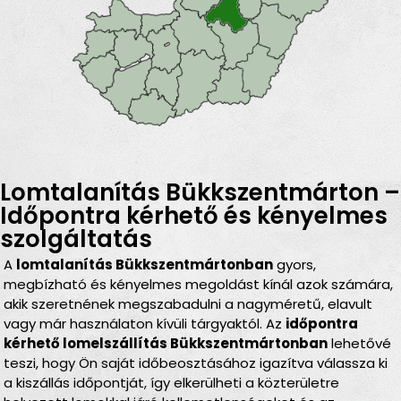
Lomtalanítás Bükkszentmárton –
Időpontra kérhető és kényelmes
szolgáltatás
A
lomtalanítás Bükkszentmártonban
gyors,
megbízható és kényelmes megoldást kínál azok számára,
akik szeretnének megszabadulni a nagyméretű, elavult
vagy már használaton kívüli tárgyaktól. Az
időpontra
kérhető lomelszállítás Bükkszentmártonban
lehetővé
teszi, hogy Ön saját időbeosztásához igazítva válassza ki
a kiszállás időpontját, így elkerülheti a közterületre