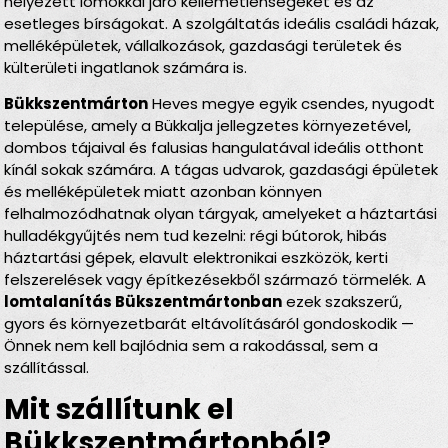
helyezett lomokkal járó kellemetlenségeket és az
esetleges bírságokat. A szolgáltatás ideális családi házak,
melléképületek, vállalkozások, gazdasági területek és
külterületi ingatlanok számára is.
Bükkszentmárton
Heves megye egyik csendes, nyugodt
települése, amely a Bükkalja jellegzetes környezetével,
dombos tájaival és falusias hangulatával ideális otthont
kínál sokak számára. A tágas udvarok, gazdasági épületek
és melléképületek miatt azonban könnyen
felhalmozódhatnak olyan tárgyak, amelyeket a háztartási
hulladékgyűjtés nem tud kezelni: régi bútorok, hibás
háztartási gépek, elavult elektronikai eszközök, kerti
felszerelések vagy építkezésekből származó törmelék. A
lomtalanítás Bükszentmártonban
ezek szakszerű,
gyors és környezetbarát eltávolításáról gondoskodik —
Önnek nem kell bajlódnia sem a rakodással, sem a
szállítással.
Mit szállítunk el
Bükkszentmártonból?