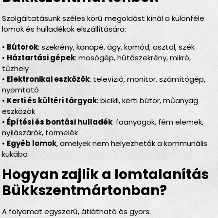
Szolgáltatásunk széles körű megoldást kínál a különféle
lomok és hulladékok elszállítására:
•
Bútorok
: szekrény, kanapé, ágy, komód, asztal, szék
•
Háztartási gépek
: mosógép, hűtőszekrény, mikró,
tűzhely
•
Elektronikai eszközök
: televízió, monitor, számítógép,
nyomtató
•
Kerti és kültéri tárgyak
: bicikli, kerti bútor, műanyag
eszközök
•
Építési és bontási hulladék
: faanyagok, fém elemek,
nyílászárók, törmelék
•
Egyéb lomok
, amelyek nem helyezhetők a kommunális
kukába
Hogyan zajlik a lomtalanítás
Bükkszentmártonban?
A folyamat egyszerű, átlátható és gyors: