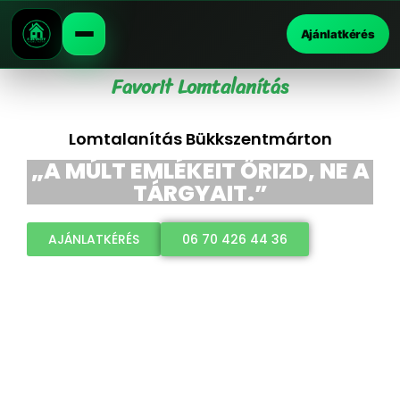
Ajánlatkérés
Favorit Lomtalanítás
Lomtalanítás Bükkszentmárton
„A MÚLT EMLÉKEIT ŐRIZD, NE A
TÁRGYAIT.”
AJÁNLATKÉRÉS
06 70 426 44 36