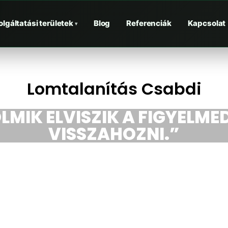
olgáltatási területek
Blog
Referenciák
Kapcsolat
▾
Lomtalanítás Csabdi
LMIK ELVISZIK A FIGYELMED
VISSZAHOZNI.”