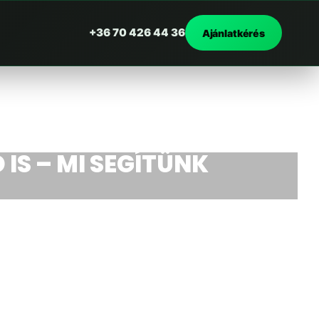
+36 70 426 44 36
Ajánlatkérés
 IS – MI SEGÍTÜNK