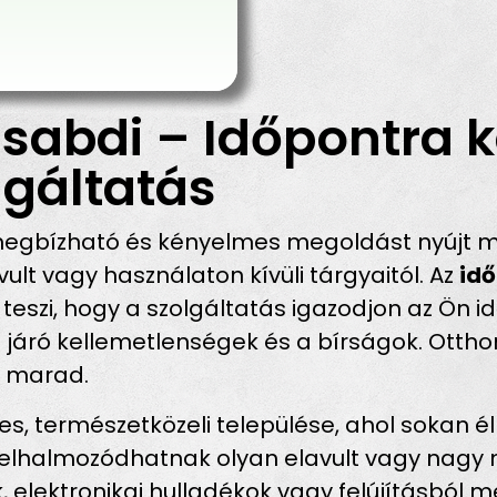
sabdi – Időpontra k
gáltatás
egbízható és kényelmes megoldást nyújt mi
t vagy használaton kívüli tárgyaitól. Az
idő
teszi, hogy a szolgáltatás igazodjon az Ön i
l járó kellemetlenségek és a bírságok. Otth
t marad.
s, természetközeli települése, ahol sokan é
elhalmozódhatnak olyan elavult vagy nagy m
 elektronikai hulladékok vagy felújításbó