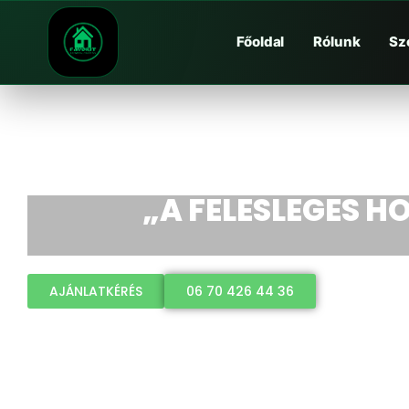
Főoldal
Rólunk
Sz
„A FELESLEGES HO
AJÁNLATKÉRÉS
06 70 426 44 36