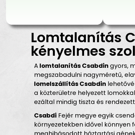
Lomtalanítás C
kényelmes szol
A
lomtalanítás Csabdin
gyors, m
megszabadulni nagyméretű, elavul
lomelszállítás Csabdin
lehetővé 
a közterületre helyezett lomokka
ezáltal mindig tiszta és rendezet
Csabdi
Fejér megye egyik csende
környezetekben idővel könnyen f
meghibásodott háztartási gépek,