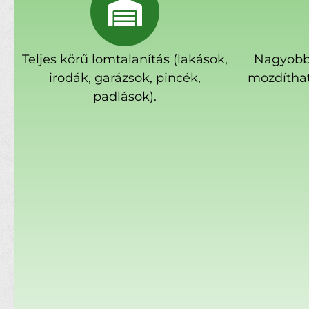
Teljes körű lomtalanítás (lakások,
Nagyobb
irodák, garázsok, pincék,
mozdíthat
padlások).