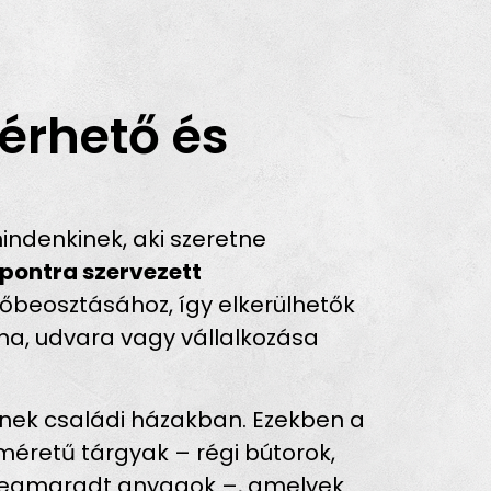
érhető és
ndenkinek, aki szeretne
pontra szervezett
dőbeosztásához, így elkerülhetők
ona, udvara vagy vállalkozása
lnek családi házakban. Ezekben a
éretű tárgyak – régi bútorok,
l megmaradt anyagok –, amelyek