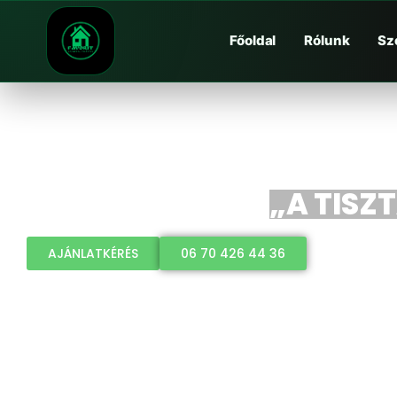
Főoldal
Rólunk
Sz
„A TISZ
AJÁNLATKÉRÉS
06 70 426 44 36