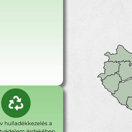
ív hulladékkezelés a
tvédelem érdekében.