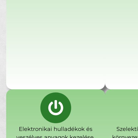
Elektronikai hulladékok és
Szelekt
veszélyes anyagok kezelése.
környeze