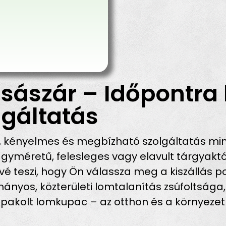
sászár – Időpontra 
gáltatás
, kényelmes és megbízható szolgáltatás min
méretű, felesleges vagy elavult tárgyaktó
é teszi, hogy Ön válassza meg a kiszállás po
nyos, közterületi lomtalanítás zsúfoltsága,
 pakolt lomkupac – az otthon és a környezet 