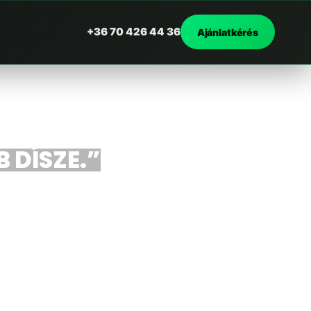
+36 70 426 44 36
Ajánlatkérés
 DÍSZE.”