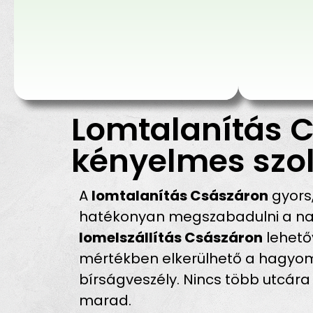
Lomtalanítás C
kényelmes szol
A
lomtalanítás Császáron
gyors
hatékonyan megszabadulni a nagy
lomelszállítás Császáron
lehetőv
mértékben elkerülhető a hagyomá
bírságveszély. Nincs több utcára
marad.