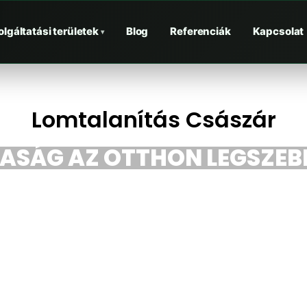
olgáltatási területek
Blog
Referenciák
Kapcsolat
▾
Lomtalanítás Császár
TASÁG AZ OTTHON LEGSZEBB