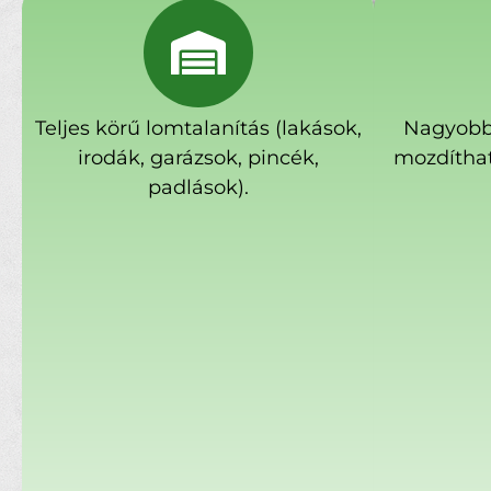
Teljes körű lomtalanítás (lakások,
Nagyobb
irodák, garázsok, pincék,
mozdíthat
padlások).