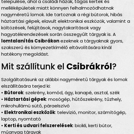
települése, ahol a családi házak, tágas kertek és
melléképületek miatt könnyen felhalmozódhatnak
nagyméretű lomok. Ide tartoznak a régi bútorok, hibás
háztartási gépek, elavult elektronikai eszközök, valamint a
költözések, felújítások, nagytakarítások vagy
hagyatékrendezések során összegyűlt tárgyak is. A
lomtalanítás Csibrákon
ezeknek a tárgyaknak gyors,
szakszerű és környezetkímélő eltávolítására kínál
hatékony megoldást.
Mit szállítunk el
Csibrákról
?
Szolgáltatásunk az alábbi nagyméretű tárgyak és lomok
elszállítására terjed ki:
•
Bútorok
: szekrény, komód, ágy, kanapé, asztal, szék
•
Háztartási gépek
: mosógép, hűtőszekrény, tűzhely,
mikrohullámú sütő, páraelszívó
•
Elektronikai eszközök
: televízió, monitor, számítógép,
laptop, nyomtató
•
Kerti és udvari felszerelések
: bicikli, kerti bútor,
műanyag tárgyak