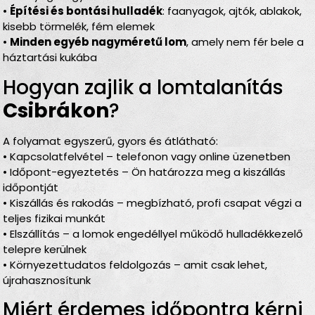
•
Építési és bontási hulladék
: faanyagok, ajtók, ablakok,
kisebb törmelék, fém elemek
•
Minden egyéb nagyméretű lom
, amely nem fér bele a
háztartási kukába
Hogyan zajlik a lomtalanítás
Csibrákon
?
A folyamat egyszerű, gyors és átlátható:
• Kapcsolatfelvétel – telefonon vagy online üzenetben
• Időpont-egyeztetés – Ön határozza meg a kiszállás
időpontját
• Kiszállás és rakodás – megbízható, profi csapat végzi a
teljes fizikai munkát
• Elszállítás – a lomok engedéllyel működő hulladékkezelő
telepre kerülnek
• Környezettudatos feldolgozás – amit csak lehet,
újrahasznosítunk
Miért érdemes időpontra kérni