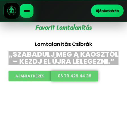
Ajánlatkérés
Favorit Lomtalanítás
Lomtalanítás Csibrák
„SZABADULJ MEG A KÁOSZTÓL
– KEZDJ EL ÚJRA LÉLEGEZNI.”
AJÁNLATKÉRÉS
06 70 426 44 36