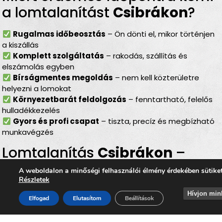
a lomtalanítást
Csibrákon
?
Rugalmas időbeosztás
– Ön dönti el, mikor történjen
a kiszállás
Komplett szolgáltatás
– rakodás, szállítás és
elszámolás egyben
Bírságmentes megoldás
– nem kell közterületre
helyezni a lomokat
Környezetbarát feldolgozás
– fenntartható, felelős
hulladékkezelés
Gyors és profi csapat
– tiszta, precíz és megbízható
munkavégzés
Lomtalanítás
Csibrákon
–
ideális választás minden
A weboldalon a minőségi felhasználói élmény érdekében sütike
Részletek
helyzetben
Hívjon min
Elfogad
Elutasítom
Beállítások
Akár
költözés
,
nagytakarítás
,
pince- vagy
padlásürítés
,
garázsrendezés
,
felújítás utáni