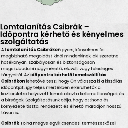
Lomtalanítás Csibrák –
Időpontra kérhető és kényelmes
szolgáltatás
A
lomtalanítás Csibrákon
gyors, kényelmes és
megbízható megoldást kínál mindenkinek, aki szeretne
hatékonyan, szabályosan és biztonságosan
megszabadulni nagyméretű, elavult vagy felesleges
tárgyaitól. Az
időpontra kérhető lomelszállítás
Csibrákon
lehetővé teszi, hogy Ön válassza ki a kiszállás
időpontját, így teljes mértékben elkerülhetők a
közterületre helyezett lomok okozta kellemetlenségek és
a bírságok. Szolgáltatásunk célja, hogy otthona és
környezete tiszta, rendezett és élhető maradjon hosszú
távon is.
Csibrák
Tolna megye egyik csendes, természetközeli