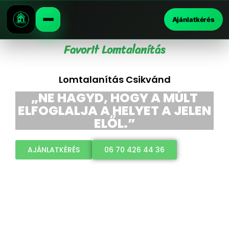
Ajánlatkérés
Favorit Lomtalanítás
Lomtalanítás Csikvánd
„NE HAGYD, HOGY A MÚLT
ELFOGLALJA A HELYET A JELEN
ELŐL.”
AJÁNLATKÉRÉS
06 70 426 44 36