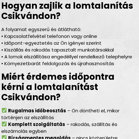
Hogyan zajlik a lomtalanítás
Csikvándon?
A folyamat egyszerű és átlátható:
• Kapcsolatfelvétel telefonon vagy online
• Időpont-egyeztetés az Ön igényei szerint
• Kiszállás és rakodás tapasztalt munkatársakkal
• A lomok elszállítása engedéllyel rendelkező telephelyre
• Környezetbarát feldolgozás és újrahasznosítás
Miért érdemes időpontra
kérni a lomtalanítást
Csikvándon?
Rugalmas időbeosztás
– Ön döntheti el, mikor
történjen az elszállítás
Komplett szolgáltatás
– rakodás, szállítás és
elszámolás egyben
Bírságmentes megoldás
– nincs közterületre