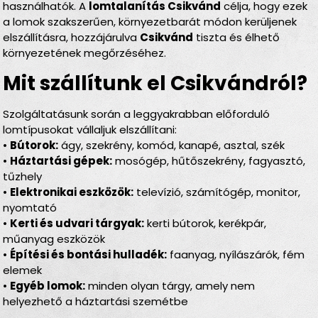
használhatók. A
lomtalanítás Csikvánd
célja, hogy ezek
a lomok szakszerűen, környezetbarát módon kerüljenek
elszállításra, hozzájárulva
Csikvánd
tiszta és élhető
környezetének megőrzéséhez.
Mit szállítunk el Csikvándról?
Szolgáltatásunk során a leggyakrabban előforduló
lomtípusokat vállaljuk elszállítani:
•
Bútorok:
ágy, szekrény, komód, kanapé, asztal, szék
•
Háztartási gépek:
mosógép, hűtőszekrény, fagyasztó,
tűzhely
•
Elektronikai eszközök:
televízió, számítógép, monitor,
nyomtató
•
Kerti és udvari tárgyak:
kerti bútorok, kerékpár,
műanyag eszközök
•
Építési és bontási hulladék:
faanyag, nyílászárók, fém
elemek
•
Egyéb lomok:
minden olyan tárgy, amely nem
helyezhető a háztartási szemétbe