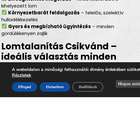
kihelyezett lom
Környezetbarát feldolgozás
– felelős, szelektív
hulladékkezelés
Gyors és megbízható ügyintézés
– minden
gördülékenyen zajlik
Lomtalanítás Csikvánd –
ideális választás minden
helyzetben
A weboldalon a minőségi felhasználói élmény érdekében sütike
Részletek
Legyen szó
felújításról, költözésről, garázs- vagy
Hívjon min
padlásürítésről, esetleg egy örökölt ingatlan
Elfogad
Elutasítom
Beállítások
rendbetételéről
, a
lomtalanítás Csikvánd
minden
helyzetben hatékony és kényelmes megoldást kínál. Az
időpontra kérhető lomelszállítás Csikvándon
segítségével Ön gyorsan, biztonságosan és
környezettudatos módon szabadulhat meg a felesleges
lomoktól, miközben hozzájárul ahhoz, hogy
Csikvánd
továbbra is tiszta, rendezett és élhető település