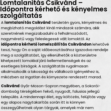
Lomtalanítás Csikvánd –
Időpontra kérhető és kényelmes
szolgáltatás
A
lomtalanítás Csikvánd
területén gyors, kényelmes és
megbízható megoldást kínál mindazok számára, akik
szeretnének megszabadulni a felhalmozódott,
nagyméretű vagy feleslegessé vált lomoktól. Az
időpontra kérhető lomelszállítás Csikvándon
lehetővé
teszi, hogy Ön a saját időbeosztásához igazodva rendelje
meg a szolgáltatást, így elkerülhetők a közterületre
kihelyezett lomokkal járó kellemetlenségek és az
esetleges bírságok. A szolgáltatás rugalmasan
alkalmazkodik a lakossági és vállalkozói igényekhez is,
miközben az ingatlan és környezete rendezett marad.
Csikvánd
Győr-Moson-Sopron megyében, a Sokorói-
dombság térségében fekvő, nyugodt, falusias jellegű
település. A mindennapi élet, egy költözés, felújítás vagy
egy alapos nagytakarítás során itt is könnyen
összegyűlhetnek olyan tárgyak, amelyek már nem