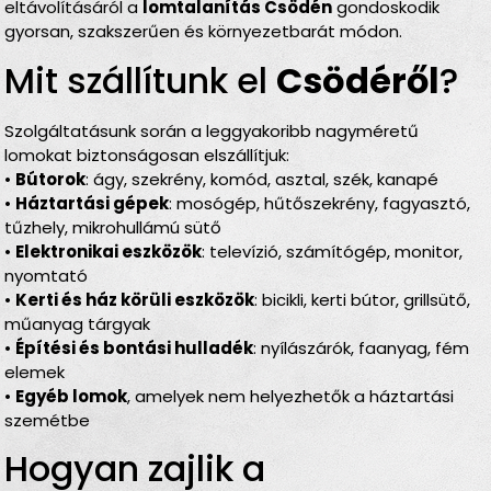
eltávolításáról a
lomtalanítás Csödén
gondoskodik
gyorsan, szakszerűen és környezetbarát módon.
Mit szállítunk el
Csödéről
?
Szolgáltatásunk során a leggyakoribb nagyméretű
lomokat biztonságosan elszállítjuk:
•
Bútorok
: ágy, szekrény, komód, asztal, szék, kanapé
•
Háztartási gépek
: mosógép, hűtőszekrény, fagyasztó,
tűzhely, mikrohullámú sütő
•
Elektronikai eszközök
: televízió, számítógép, monitor,
nyomtató
•
Kerti és ház körüli eszközök
: bicikli, kerti bútor, grillsütő,
műanyag tárgyak
•
Építési és bontási hulladék
: nyílászárók, faanyag, fém
elemek
•
Egyéb lomok
, amelyek nem helyezhetők a háztartási
szemétbe
Hogyan zajlik a