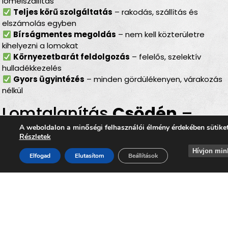
lomelszállítás
Teljes körű szolgáltatás
– rakodás, szállítás és
elszámolás egyben
Bírságmentes megoldás
– nem kell közterületre
kihelyezni a lomokat
Környezetbarát feldolgozás
– felelős, szelektív
hulladékkezelés
Gyors ügyintézés
– minden gördülékenyen, várakozás
nélkül
Lomtalanítás
Csödén
–
ideális választás minden
A weboldalon a minőségi felhasználói élmény érdekében sütike
Részletek
helyzetben
Hívjon min
Elfogad
Elutasítom
Beállítások
Legyen szó
költözésről, lakásfelújításról,
irodaköltözésről, garázs- vagy padlásürítésről
, a
lomtalanítás Csödén
minden helyzetben ideális
megoldást nyújt. Az
időpontra kérhető lomelszállítás
Csödén
segítségével Ön gyorsan, kényelmesen és