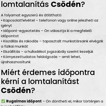
lomtalanítás
Csödén
?
A folyamat egyszerű és átlátható:
• Kapcsolatfelvétel – telefonon vagy online jelezheti az
igényt
• Időpont-egyeztetés – Ön választja ki a megfelelő
időpontot
• Kiszállás és rakodás – tapasztalt munkatársaink elvégzik
a fizikai munkát
• Elszállítás – a hulladékot jogszabály szerint kezeljük
• Környezettudatos feldolgozás – amit lehet,
újrahasznosítunk
Miért érdemes időpontra
kérni a lomtalanítást
Csödén
?
Rugalmas időpont
– Ön döntheti el, mikor történjen a