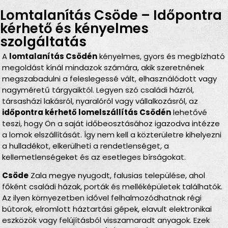
Lomtalanítás Csöde – Időpontra
kérhető és kényelmes
szolgáltatás
A
lomtalanítás Csödén
kényelmes, gyors és megbízható
megoldást kínál mindazok számára, akik szeretnének
megszabadulni a feleslegessé vált, elhasználódott vagy
nagyméretű tárgyaiktól. Legyen szó családi házról,
társasházi lakásról, nyaralóról vagy vállalkozásról, az
időpontra kérhető lomelszállítás Csödén
lehetővé
teszi, hogy Ön a saját időbeosztásához igazodva intézze
a lomok elszállítását. Így nem kell a közterületre kihelyezni
a hulladékot, elkerülheti a rendetlenséget, a
kellemetlenségeket és az esetleges bírságokat.
Csöde
Zala megye nyugodt, falusias települése, ahol
főként családi házak, porták és melléképületek találhatók.
Az ilyen környezetben idővel felhalmozódhatnak régi
bútorok, elromlott háztartási gépek, elavult elektronikai
eszközök vagy felújításból visszamaradt anyagok. Ezek