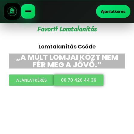
Ajánlatkérés
Favorit Lomtalanítás
Lomtalanítás Csöde
„A MÚLT LOMJAI KÖZT NEM
FÉR MEG A JÖVŐ.”
AJÁNLATKÉRÉS
06 70 426 44 36