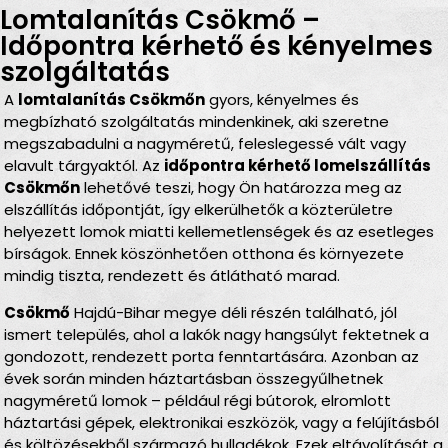
Lomtalanítás Csökmő –
Időpontra kérhető és kényelmes
szolgáltatás
A
lomtalanítás Csökmőn
gyors, kényelmes és
megbízható szolgáltatás mindenkinek, aki szeretne
megszabadulni a nagyméretű, feleslegessé vált vagy
elavult tárgyaktól. Az
időpontra kérhető lomelszállítás
Csökmőn
lehetővé teszi, hogy Ön határozza meg az
elszállítás időpontját, így elkerülhetők a közterületre
helyezett lomok miatti kellemetlenségek és az esetleges
bírságok. Ennek köszönhetően otthona és környezete
mindig tiszta, rendezett és átlátható marad.
Csökmő
Hajdú-Bihar megye déli részén található, jól
ismert település, ahol a lakók nagy hangsúlyt fektetnek a
gondozott, rendezett porta fenntartására. Azonban az
évek során minden háztartásban összegyűlhetnek
nagyméretű lomok – például régi bútorok, elromlott
háztartási gépek, elektronikai eszközök, vagy a felújításból
és költözésekből származó hulladékok. Ezek eltávolítását a