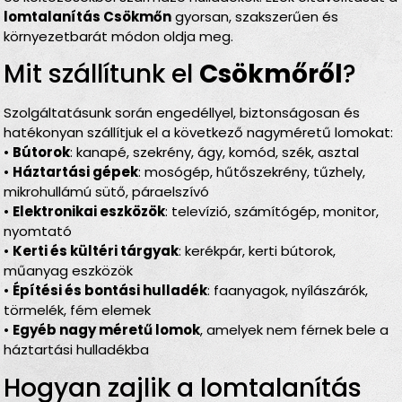
lomtalanítás Csökmőn
gyorsan, szakszerűen és
környezetbarát módon oldja meg.
Mit szállítunk el
Csökmőről
?
Szolgáltatásunk során engedéllyel, biztonságosan és
hatékonyan szállítjuk el a következő nagyméretű lomokat:
•
Bútorok
: kanapé, szekrény, ágy, komód, szék, asztal
•
Háztartási gépek
: mosógép, hűtőszekrény, tűzhely,
mikrohullámú sütő, páraelszívó
•
Elektronikai eszközök
: televízió, számítógép, monitor,
nyomtató
•
Kerti és kültéri tárgyak
: kerékpár, kerti bútorok,
műanyag eszközök
•
Építési és bontási hulladék
: faanyagok, nyílászárók,
törmelék, fém elemek
•
Egyéb nagy méretű lomok
, amelyek nem férnek bele a
háztartási hulladékba
Hogyan zajlik a lomtalanítás