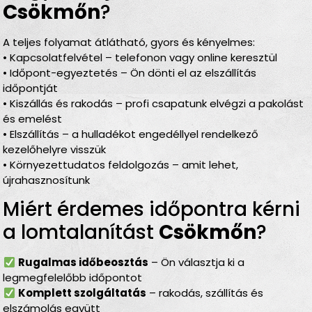
Csökmőn
?
A teljes folyamat átlátható, gyors és kényelmes:
• Kapcsolatfelvétel – telefonon vagy online keresztül
• Időpont-egyeztetés – Ön dönti el az elszállítás
időpontját
• Kiszállás és rakodás – profi csapatunk elvégzi a pakolást
és emelést
• Elszállítás – a hulladékot engedéllyel rendelkező
kezelőhelyre visszük
• Környezettudatos feldolgozás – amit lehet,
újrahasznosítunk
Miért érdemes időpontra kérni
a lomtalanítást
Csökmőn
?
Rugalmas időbeosztás
– Ön választja ki a
legmegfelelőbb időpontot
Komplett szolgáltatás
– rakodás, szállítás és
elszámolás együtt