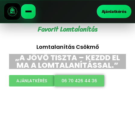
Ajánlatkérés
Favorit Lomtalanítás
Lomtalanítás Csökmő
„A JÖVŐ TISZTA – KEZDD EL
MA A LOMTALANÍTÁSSAL.”
AJÁNLATKÉRÉS
06 70 426 44 36