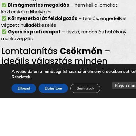
Bírságmentes megoldás
– nem kell a lomokat
közterületre kihelyezni
Környezetbarát feldolgozás
– felelős, engedéllyel
végzett hulladékkezelés
Gyors és profi csapat
– tiszta, rendes és hatékony
munkavégzés
Lomtalanítás
Csökmőn
–
ideális választás minden
helyzetben
A weboldalon a minőségi felhasználói élmény érdekében sütike
Részletek
Akár
költözésről, nagytakarításról, pince- vagy
Hívjon min
Elfogad
Elutasítom
Beállítások
padlásürítésről, felújítás utáni rendrakásról,
hagyaték felszámolásáról vagy garázsrendezésről
van szó, a
lomtalanítás Csökmőn
minden helyzetben
gyors, biztonságos és környezetbarát megoldást kínál.
Szolgáltatásunkkal egyszerűen és hatékonyan
szabadulhat meg minden nagy méretű, elavult vagy
helyet foglaló lomtól, miközben hozzájárul ahhoz, hogy