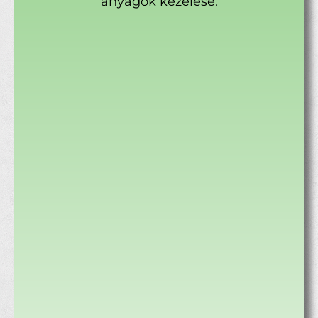
anyagok kezelése.